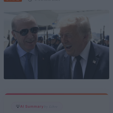
💡
AI Summary
by Libre