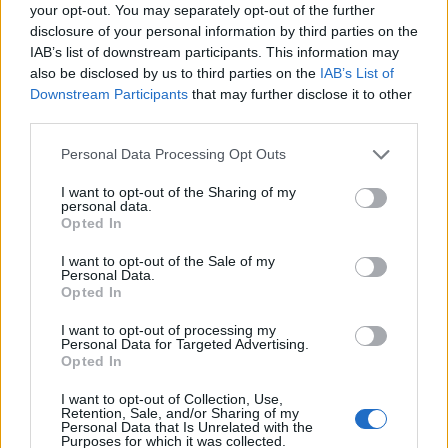
σύγκρουση στη
Γάζα
, όπου οι επιχειρήσεις του
your opt-out. You may separately opt-out of the further
disclosure of your personal information by third parties on the
Ισραήλ συνεχίζονται, αλλά και η αντιπαράθεση
IAB’s list of downstream participants. This information may
Ισραήλ-Ιράν
, η οποία αναζωπυρώθηκε το 2026.
also be disclosed by us to third parties on the
IAB’s List of
Downstream Participants
that may further disclose it to other
Οι… «εκατοντάδες δισεκατομμύρια»
third parties.
του Μπάιντεν
Personal Data Processing Opt Outs
Στο στόχαστρο του Τραμπ βρέθηκε και ο
I want to opt-out of the Sharing of my
προκάτοχός του,
Τζο Μπάιντεν
, τον οποίο
personal data.
Opted In
κατηγόρησε ότι παρέδωσε στην
Ουκρανία
στρατιωτικό εξοπλισμό αξίας «εκατοντάδων
I want to opt-out of the Sale of my
Personal Data.
δισεκατομμυρίων δολαρίων».
Opted In
Τα διαθέσιμα στοιχεία δεν επιβεβαιώνουν αυτόν
I want to opt-out of processing my
Personal Data for Targeted Advertising.
τον αριθμό.
Opted In
Σύμφωνα με το
Ινστιτούτο Κιέλου για την
I want to opt-out of Collection, Use,
Retention, Sale, and/or Sharing of my
Παγκόσμια Οικονομία
, η αμερικανική στρατιωτική
Personal Data that Is Unrelated with the
Purposes for which it was collected.