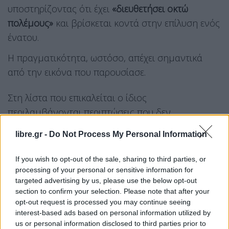
υποστηρίζοντας ότι έχει
«διευθετήσει οκτώ
πολέμους»
και βρίσκεται κοντά στην επίλυση ενός
ένατου.
Η πραγματικότητα, ωστόσο, απέχει σημαντικά
από την εικόνα που παρουσίασε.
Στη λίστα που επικαλείται ο ίδιος
περιλαμβάνονται περιπτώσεις που δεν
εξελίχθηκαν ποτέ σε πολεμικές συγκρούσεις, όπως
libre.gr -
Do Not Process My Personal Information
η διαφωνία μεταξύ
Αιγύπτου
και
Αιθιοπίας
ή η
ένταση μεταξύ
Σερβίας
και
Κοσσυφοπεδίου
.
If you wish to opt-out of the sale, sharing to third parties, or
processing of your personal or sensitive information for
Παράλληλα, παρουσιάζει ως λήξαντες πολέμους
targeted advertising by us, please use the below opt-out
συγκρούσεις που συνεχίζονται είτε με διαφορετική
section to confirm your selection. Please note that after your
opt-out request is processed you may continue seeing
μορφή είτε με νέες στρατιωτικές επιχειρήσεις.
interest-based ads based on personal information utilized by
Χαρακτηριστικά παραδείγματα αποτελούν η
us or personal information disclosed to third parties prior to