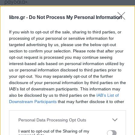
ραγδαία».
Και συνεχίζει: «Ο πρωθυπουργός αναφέρθηκε ξανά
libre.gr -
Do Not Process My Personal Information
γενικά στο casus belli, αλλά δεν έθεσε όρους στο
ΝΑΤΟ, για την τουρκική προκλητικότητα ή την
If you wish to opt-out of the sale, sharing to third parties, or
άρση των περιορισμών σε νατοϊκές ασκήσεις σε
processing of your personal or sensitive information for
targeted advertising by us, please use the below opt-out
σχέση με τα ελληνικά νησιά ή για τη χρήση
section to confirm your selection. Please note that after your
αμερικανικών όπλων έναντι της Ελλάδας που
opt-out request is processed you may continue seeing
ισχυριζόταν ότι δήθεν ισχύουν για τα f16. Ή απλώς
interest-based ads based on personal information utilized by
us or personal information disclosed to third parties prior to
έχοντας δώσει λευκή επιταγή στις ΗΠΑ, ο κύριος
your opt-out. You may separately opt-out of the further
Μητσοτάκης επαφίεται στην «ευαισθησία» των
disclosure of your personal information by third parties on the
συμμάχων για να διαφυλάξει τα εθνικά μας
IAB’s list of downstream participants. This information may
also be disclosed by us to third parties on the
IAB’s List of
συμφέροντα;
Downstream Participants
that may further disclose it to other
third parties.
Τα δύο υπό ίδρυση στρατηγεία σε
Personal Data Processing Opt Outs
Κωνσταντινούπολη και Άδανα, οι δηλώσεις Trump
για τα F-35 και η πώληση των αμερικανικών
I want to opt-out of the Sharing of my