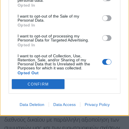
personal data.
κινητήρων, αποδεικνύουν ξεκάθαρα ότι η
Opted In
κυβέρνηση έχει μετατραπεί σε απλό παρατηρητή
I want to opt-out of the Sale of my
των εξελίξεων. Το ίδιο φυσικά ισχύει και για την
Personal Data.
Opted In
πολυδιαφημισμένη συμμαχία με την Γαλλία
καθώς μετά τους Meteor ανοίγει ο δρόμος και για
I want to opt-out of processing my
Personal Data for Targeted Advertising.
πώληση γαλλικών αντιαεροπορικών στην Τουρκία.
Opted In
Η χώρα χρειάζεται άμεσα αλλαγή σελίδας και
I want to opt-out of Collection, Use,
Retention, Sale, and/or Sharing of my
επιστροφή σε μια ενεργητική πολυδιάστατη
Personal Data that Is Unrelated with the
Purposes for which it was collected.
εξωτερική πολιτική. Χρειαζόμαστε μία στρατηγική
Opted Out
για τις ελληνοαμερικανικές σχέσεις που να
CONFIRM
βασίζεται στο αμοιβαίο όφελος και όχι σε λευκές
επιταγές. Και μια στρατηγική για τα
ελληνοτουρκικα με αρχή, μέση και τέλος, η οποία
Data Deletion
Data Access
Privacy Policy
θα δεσμεύει την Τουρκία σε διάλογο στη βάση του
διεθνούς δικαίου με παράλληλη αξιοποίηση των
συμμαχιών μας και των ευρωτουρκικών σχέσεων.