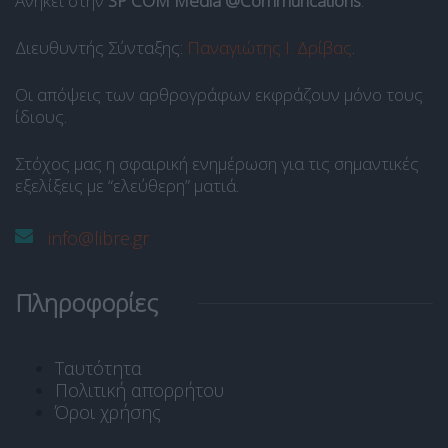
Ανήκει στην
SP COM Media @Communcations
.
Διευθυντής Σύνταξης:
Παναγιώτης Ι. Δρίβας
.
Οι απόψεις των αρθρογράφων εκφράζουν μόνο τους
ίδιους.
Στόχος μας η σφαιρική ενημέρωση για τις σημαντικές
εξελίξεις με “ελεύθερη” ματιά.
info@libre.gr
Πληροφορίες
Ταυτότητα
Πολιτική απορρήτου
Όροι χρήσης