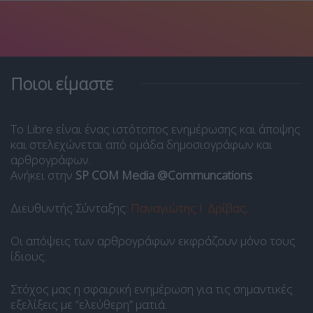
Ποιοι είμαστε
Το Libre είναι ένας ιστότοπος ενημέρωσης και άποψης
και στελεχώνεται από ομάδα δημοσιογράφων και
αρθρογράφων.
Ανήκει στην
SP COM Media @Communcations
.
Διευθυντής Σύνταξης:
Παναγιώτης Ι. Δρίβας
.
Οι απόψεις των αρθρογράφων εκφράζουν μόνο τους
ίδιους.
Στόχος μας η σφαιρική ενημέρωση για τις σημαντικές
εξελίξεις με “ελεύθερη” ματιά.