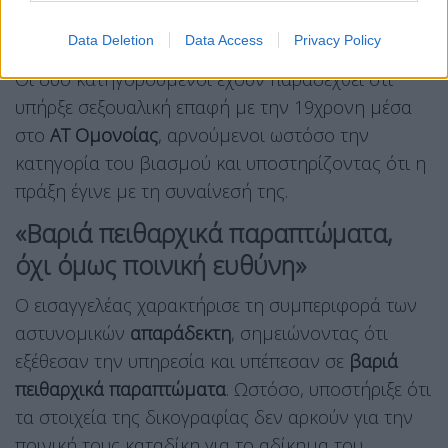
κατηγορουμένων και όχι την ηθική διάσταση της
συμπεριφοράς τους.
Data Deletion
Data Access
Privacy Policy
Οι δύο κατηγορούμενοι έχουν παραδεχθεί ότι
υπήρξε σεξουαλική επαφή με την 19χρονη μέσα
στο
ΑΤ Ομονοίας
, αρνούμενοι ωστόσο την
κατηγορία του βιασμού και υποστηρίζοντας ότι η
πράξη έγινε με τη συναίνεσή της.
«Βαριά πειθαρχικά παραπτώματα,
όχι όμως ποινική ευθύνη»
Ο εισαγγελέας χαρακτήρισε τη συμπεριφορά των
αστυνομικών
απαράδεκτη
, σημειώνοντας ότι
εξέθεσαν την υπηρεσία και υπέπεσαν σε
βαριά
πειθαρχικά παραπτώματα
. Ωστόσο, υποστήριξε ότι
τα στοιχεία της δικογραφίας δεν αρκούν για την
ποινική τους καταδίκη για το αδίκημα του