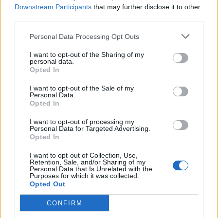
Downstream Participants
that may further disclose it to other
υποστηρίξει, οι αστυνομικοί την παρέπεμψαν στο
third parties.
ΑΤ Ομονοίας
, όπου δύο εξ αυτών την οδήγησαν
στα αποδυτήρια και τη βίασαν, ενώ ένας τρίτος
Personal Data Processing Opt Outs
κατέγραφε το περιστατικό.
I want to opt-out of the Sharing of my
personal data.
Το σκεπτικό του εισαγγελέα
Opted In
I want to opt-out of the Sale of my
Κατά την αγόρευσή του, ο εισαγγελέας ανέφερε
Personal Data.
ότι αποδείχθηκε πως υπήρξε
σεξουαλική επαφή
,
Opted In
ωστόσο, κατά την εκτίμησή του, δεν προέκυψε με
I want to opt-out of processing my
Personal Data for Targeted Advertising.
την απαιτούμενη βεβαιότητα ότι αυτή
Opted In
πραγματοποιήθηκε χωρίς
συναίνεση
.
I want to opt-out of Collection, Use,
Retention, Sale, and/or Sharing of my
Η θέση αυτή προκάλεσε έντονες αντιδράσεις στο
Personal Data that Is Unrelated with the
Purposes for which it was collected.
ακροατήριο, με τον εισαγγελικό λειτουργό να
Opted Out
επισημαίνει πως το δικαστήριο καλείται να κρίνει
αποκλειστικά την ποινική ευθύνη των
CONFIRM