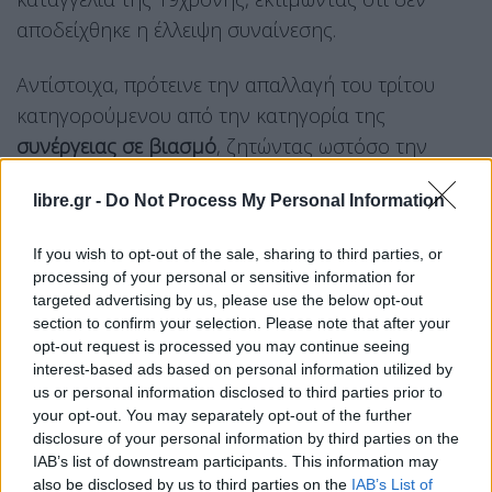
αποδείχθηκε η έλλειψη συναίνεσης.
Αντίστοιχα, πρότεινε την απαλλαγή του τρίτου
κατηγορούμενου από την κατηγορία της
συνέργειας σε βιασμό
, ζητώντας ωστόσο την
καταδίκη του για
παραβίαση προσωπικών
libre.gr -
Do Not Process My Personal Information
δεδομένων
λόγω της βιντεοσκόπησης του
περιστατικού.
If you wish to opt-out of the sale, sharing to third parties, or
Η καταγγελία της 19χρονης
processing of your personal or sensitive information for
targeted advertising by us, please use the below opt-out
section to confirm your selection. Please note that after your
Σύμφωνα με όσα έχει καταθέσει η 19χρονη στο
opt-out request is processed you may continue seeing
Μικτό Ορκωτό Δικαστήριο Αθηνών
, το βράδυ της
interest-based ads based on personal information utilized by
11ης Οκτωβρίου 2022
απευθύνθηκε σε
us or personal information disclosed to third parties prior to
your opt-out. You may separately opt-out of the further
αστυνομικούς που πραγματοποιούσαν περιπολία
disclosure of your personal information by third parties on the
στο
Θησείο
, ζητώντας βοήθεια για ζήτημα που
IAB’s list of downstream participants. This information may
αφορούσε τον χώρο εργασίας της. Όπως έχει
also be disclosed by us to third parties on the
IAB’s List of