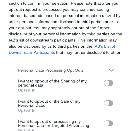
αποτελούν ενδεικτικές παρεμβάσεις που
section to confirm your selection. Please note that after your
υλοποιήθηκαν τα τελευταία χρόνια».
opt-out request is processed you may continue seeing
interest-based ads based on personal information utilized by
Όπως ανέφερε «το έργο της αποκατάστασης και
us or personal information disclosed to third parties prior to
επανάχρησης του κτηρίου του “Ξενία”, σημαντικό
your opt-out. You may separately opt-out of the further
disclosure of your personal information by third parties on the
τεκμήριο του ελληνικού μοντερνισμού,
IAB’s list of downstream participants. This information may
διακρίνεται για την πλήρη εναρμόνισή του με τις
also be disclosed by us to third parties on the
IAB’s List of
διεθνείς αρχές προστασίας και ανάδειξης των
Downstream Participants
that may further disclose it to other
third parties.
μνημείων και των αρχαιολογικών χώρων
συνδέοντας τους, παράλληλα, με τη σύγχρονη
Personal Data Processing Opt Outs
καλλιτεχνική δημιουργία.
I want to opt-out of the Sharing of my
personal data.
Opted In
Επαναφέρει σε λειτουργία έναν ιστορικό χώρο
υποδοχής επισκεπτών, συμβάλλοντας ουσιαστικά
I want to opt-out of the Sale of my
Personal Data.
στην περαιτέρω αναβάθμιση των παρεχόμενων
Opted In
υπηρεσιών στον
αρχαιολογικό χώρο των
I want to opt-out of processing my
Μυκηνών,
προσφέροντας στον επισκέπτη τη
Personal Data for Targeted Advertising.
Opted In