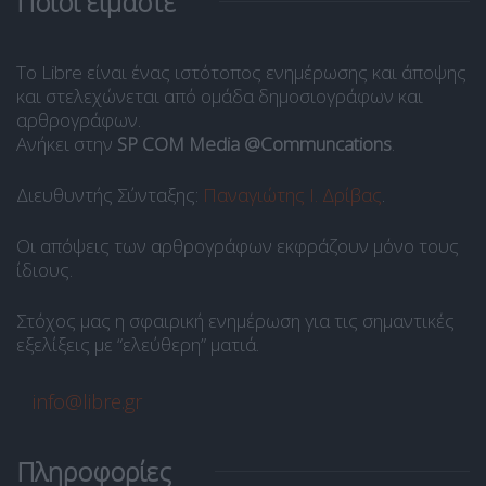
Ποιοι είμαστε
Το Libre είναι ένας ιστότοπος ενημέρωσης και άποψης
και στελεχώνεται από ομάδα δημοσιογράφων και
αρθρογράφων.
Ανήκει στην
SP COM Media @Communcations
.
Διευθυντής Σύνταξης:
Παναγιώτης Ι. Δρίβας
.
Οι απόψεις των αρθρογράφων εκφράζουν μόνο τους
ίδιους.
Στόχος μας η σφαιρική ενημέρωση για τις σημαντικές
εξελίξεις με “ελεύθερη” ματιά.
info@libre.gr
Πληροφορίες