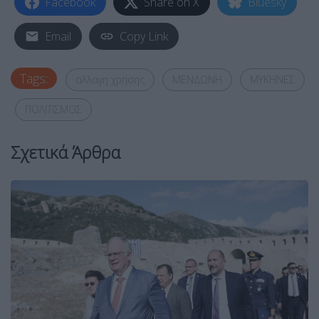
Facebook
Share on X
Bluesky
Email
Copy Link
Tags:
αλλαγη χρησης
ΜΕΝΔΩΝΗ
ΜΥΚΗΝΕΣ
ΠΟΛΙΤΙΣΜΟΣ
Σχετικά Άρθρα