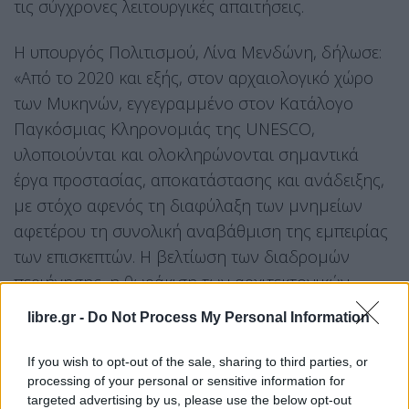
τις σύγχρονες λειτουργικές απαιτήσεις.
Η υπουργός Πολιτισμού, Λίνα Μενδώνη, δήλωσε:
«Από το 2020 και εξής, στον αρχαιολογικό χώρο
των Μυκηνών, εγγεγραμμένο στον Κατάλογο
Παγκόσμιας Κληρονομιάς της UNESCO,
υλοποιούνται και ολοκληρώνονται σημαντικά
έργα προστασίας, αποκατάστασης και ανάδειξης,
με στόχο αφενός τη διαφύλαξη των μνημείων
αφετέρου τη συνολική αναβάθμιση της εμπειρίας
των επισκεπτών. Η βελτίωση των διαδρομών
περιήγησης, η θωράκιση των αρχιτεκτονικών
καταλοίπων έναντι των επιπτώσεων της
libre.gr -
Do Not Process My Personal Information
κλιματικής αλλαγής με συστηματικές εργασίες
προστασίας και συντήρησης και η εγκατάσταση
If you wish to opt-out of the sale, sharing to third parties, or
processing of your personal or sensitive information for
σύγχρονου συστήματος πυροπροστασίας
targeted advertising by us, please use the below opt-out