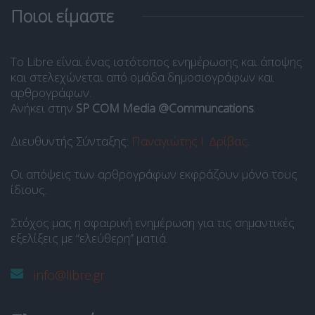
Ποιοι είμαστε
Το Libre είναι ένας ιστότοπος ενημέρωσης και άποψης
και στελεχώνεται από ομάδα δημοσιογράφων και
αρθρογράφων.
Ανήκει στην
SP COM Media @Communcations
.
Διευθυντής Σύνταξης:
Παναγιώτης Ι. Δρίβας
.
Οι απόψεις των αρθρογράφων εκφράζουν μόνο τους
ίδιους.
Στόχος μας η σφαιρική ενημέρωση για τις σημαντικές
εξελίξεις με “ελεύθερη” ματιά.
info@libre.gr