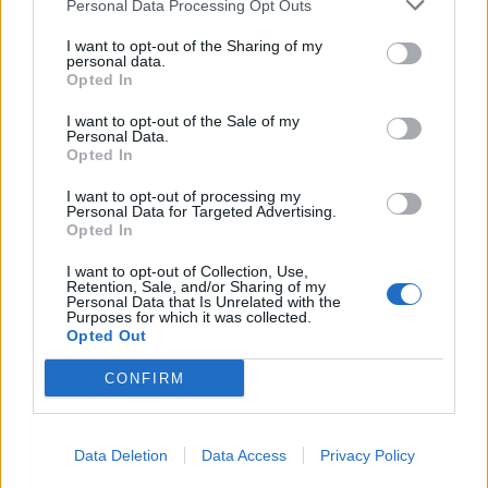
Personal Data Processing Opt Outs
I want to opt-out of the Sharing of my
personal data.
Opted In
I want to opt-out of the Sale of my
Personal Data.
Opted In
I want to opt-out of processing my
Personal Data for Targeted Advertising.
Opted In
Ντόναλντ Τραμπ, Κιρ Στάρμερ, Εμάνουελ Μακρόν
I want to opt-out of Collection, Use,
και Βολοντίμιρ Ζελένσκι είναι μερικοί από τους
Retention, Sale, and/or Sharing of my
Personal Data that Is Unrelated with the
ηγέτες που υποδέχτηκε θερμά ο Ερντογάν.
Purposes for which it was collected.
Opted Out
CONFIRM
Data Deletion
Data Access
Privacy Policy