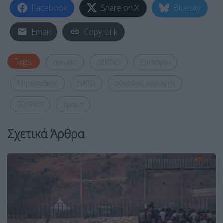
Facebook
Share on X
Bluesky
Email
Copy Link
Tags:
άγκυρα
ΔΕΙΠΝΟ
Ερντογάν
Μητσοτάκης
ΝΑΤΟ
σύνοδος κορυφής
ΤΟΥΡΚΙΑ
Τραμπ
Σχετικά Άρθρα