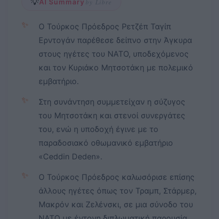
💡
AI Summary
by Libre
✨
Ο Τούρκος Πρόεδρος Ρετζέπ Ταγίπ
Ερντογάν παρέθεσε δείπνο στην Άγκυρα
στους ηγέτες του ΝΑΤΟ, υποδεχόμενος
και τον Κυριάκο Μητσοτάκη με πολεμικό
εμβατήριο.
✨
Στη συνάντηση συμμετείχαν η σύζυγος
του Μητσοτάκη και στενοί συνεργάτες
του, ενώ η υποδοχή έγινε με το
παραδοσιακό οθωμανικό εμβατήριο
«Ceddin Deden».
✨
Ο Τούρκος Πρόεδρος καλωσόρισε επίσης
άλλους ηγέτες όπως τον Τραμπ, Στάρμερ,
Μακρόν και Ζελένσκι, σε μια σύνοδο του
ΝΑΤΟ με έντονη διπλωματική παρουσία.