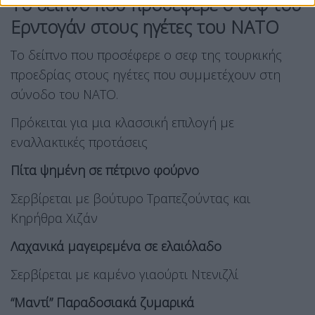
Το δείπνο που προσέφερε ο σεφ του
Ερντογάν στους ηγέτες του ΝΑΤΟ
Το δείπνο που προσέφερε ο σεφ της τουρκικής
προεδρίας στους ηγέτες που συμμετέχουν στη
σύνοδο του ΝΑΤΟ.
Πρόκειται για μια κλασσική επιλογή με
εναλλακτικές προτάσεις
Πίτα ψημένη σε πέτρινο φούρνο
Σερβίρεται με βούτυρο Τραπεζούντας και
Κηρήθρα Χιζάν
Λαχανικά μαγειρεμένα σε ελαιόλαδο
Σερβίρεται με καμένο γιαούρτι Ντενιζλί
“Μαντί” Παραδοσιακά ζυμαρικά