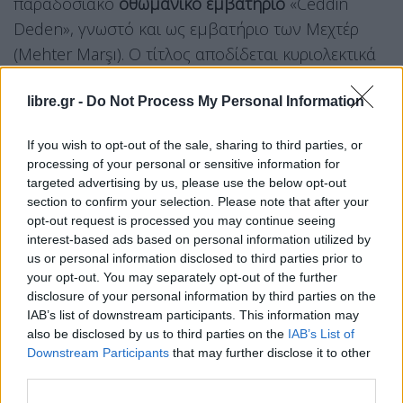
παραδοσιακό
οθωμανικό εμβατήριο
«Ceddin
Deden», γνωστό και ως εμβατήριο των Μεχτέρ
(Mehter Marşı). Ο τίτλος αποδίδεται κυριολεκτικά
ως «Ο παππούς σου, ο πρόγονός σου», ενώ το
libre.gr -
Do Not Process My Personal Information
τραγούδι εξυμνεί την ιστορική δόξα του τουρκικού
έθνους και των οθωμανικών στρατών. Η
If you wish to opt-out of the sale, sharing to third parties, or
συμβολική αυτή κίνηση δεν πέρασε απαρατήρητη
processing of your personal or sensitive information for
από τον Τουρκικό Τύπο και τα ΜΚΔ όπου
targeted advertising by us, please use the below opt-out
section to confirm your selection. Please note that after your
σχολιάζεται με υποτιμητικά σχόλια.
opt-out request is processed you may continue seeing
interest-based ads based on personal information utilized by
WATCH: Greek Prime Minister Kyriakos Mitsotakis is
us or personal information disclosed to third parties prior to
welcomed in Ankara by the Mehter band performing
your opt-out. You may separately opt-out of the further
disclosure of your personal information by third parties on the
"Ceddin Deden" ahead of the NATO summit dinner.
IAB’s list of downstream participants. This information may
pic.twitter.com/cel94gA78j
also be disclosed by us to third parties on the
IAB’s List of
Downstream Participants
that may further disclose it to other
— Clash Report (@clashreport)
July 7, 2026
third parties.