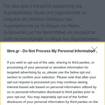
Την ίδια ώρα η Επιτροπή Διεύρυνσης και
Συμπαράταξης έδωσε στη δημοσιότητα τα
ονόματα 46 επιπλέον στελεχών που
συμπορεύονται με το κόμμα του Νίκου
Ανδρουλάκη με την προσπάθεια να συνεχίζεται
ώστε να αντιστραφεί το κλίμα των δημοσκοπικών
πιέσεων. Πρόκειται για στελέχη από Θεσσαλονίκη
libre.gr -
Do Not Process My Personal Information
και ευρύτερη Κεντρική Μακεδονία (πρώην
βουλευτές και ευρωβουλευτές, δήμαρχοι,
If you wish to opt-out of the sale, sharing to third parties, or
νομάρχες, μέλη της ακαδημαϊκής κοινότητας,
processing of your personal or sensitive information for
συνδικαλιστές κτλ).
targeted advertising by us, please use the below opt-out
section to confirm your selection. Please note that after your
Η εκδήλωση με ομιλητές
Σκανδαλίδη
και
opt-out request is processed you may continue seeing
Βαρδακαστάνη
, έστειλε μήνυμα συσπείρωσης και
interest-based ads based on personal information utilized by
us or personal information disclosed to third parties prior to
ισχύος έναντι της ΕΛΑΣ του Αλέξη Τσίπρα.
your opt-out. You may separately opt-out of the further
disclosure of your personal information by third parties on the