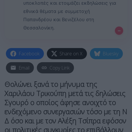
υποκλοπές και ετοιμάζει εκδηλώσεις για
εθνικά θέματα με συμμετοχή
Παπανδρέου και Βενιζέλου στη
Θεσσαλονίκη.
–
Facebook
Share on X
Bluesky
Email
Copy Link
Θολώνει ξανά το μήνυμα της
Χαριλάου Τρικούπη μετά τις δηλώσεις
Σγουρό ο οποίος άφησε ανοιχτό το
ενδεχόμενο συνεργασιών τόσο με τη Ν
Δ όσο και με τον Αλέξη Τσίπρα εφόσον
οι πολιτικές συγκυρίες το επιβάλλουν