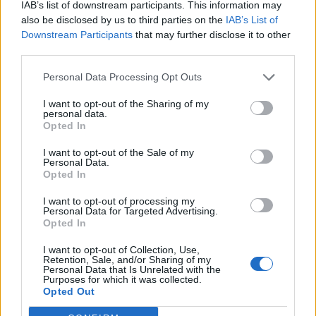
Παράλληλα το
ΠΑΣΟΚ
αναμένεται σε θερινή
IAB’s list of downstream participants. This information may
κινητοποίηση ειδικά για τον Ιούλιο. Ο Νίκος
also be disclosed by us to third parties on the
IAB’s List of
Downstream Participants
that may further disclose it to other
Ανδρουλάκης την Παρασκευή αναμένει τον
third parties.
Κυριάκο Μητσοτάκη στη Βουλή σε μια πρόσωπο
Personal Data Processing Opt Outs
με πρόσωπο μονομαχία για την ακρίβεια.
I want to opt-out of the Sharing of my
Την
Πέμπτη
, σύμφωνα με τον προγραμματισμό,
personal data.
Opted In
θα διεξαχθεί θεματική εκδήλωση στην Τεχνόπολη
στο Γκάζι, για τους συνταξιούχους, ενώ αύριο
I want to opt-out of the Sale of my
Personal Data.
Τετάρτη
ο Νίκος
Ανδρουλάκης
θα παρουσιάσει τις
Opted In
θέσεις του για τους μικρομεσαίους,
I want to opt-out of processing my
ανταποκρινόμενος σε θεσμική πρόσκληση του
Personal Data for Targeted Advertising.
Opted In
Επαγγελματικού Επιμελητηρίου Αθηνών.
I want to opt-out of Collection, Use,
Retention, Sale, and/or Sharing of my
Η ατζέντα περιλαμβάνει και τη δημόσια υγεία και
Personal Data that Is Unrelated with the
Purposes for which it was collected.
ειδικότερα δομές και νοσοκομεία εντός
Opted Out
λεκανοπεδίου
Αττικής
όπου οργανώνονται