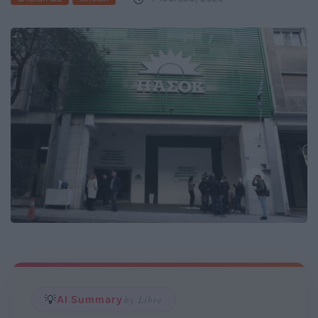
💡
AI Summary
by Libre