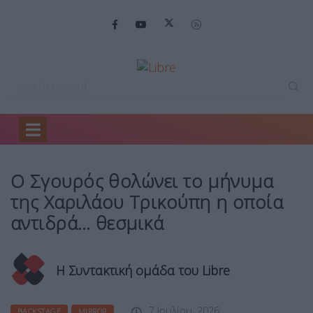
Home
Backstage
Ο Σγουρός θολώνει…
Ο Σγουρός θολώνει το μήνυμα
της Χαριλάου Τρικούπη η οποία
αντιδρά… θεσμικά
Η Συντακτική ομάδα του Libre
7 Ιουλίου, 2026
BACKSTAGE
MIRROR