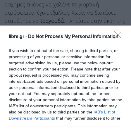
άσχημες εικόνες να χαλάνε τη γιορτινή
ατμόσφαιρα, έγινε έξαλλος. Χωρίς να διστάσει,
σταμάτησε να
τραγουδά
, πλησίασε στην άκρη της
σκηνής και άρχισε να φωνάζει με οργή από το
μικρόφωνο, απαιτώντας την άμεση απομάκρυνση
libre.gr -
Do Not Process My Personal Information
του ανθρώπου που προκάλεσε τη φασαρία:
If you wish to opt-out of the sale, sharing to third parties, or
processing of your personal or sensitive information for
«Ρε συ, ένας μαλ@κ@ς θα χαλάσει 1.000 άτομα
targeted advertising by us, please use the below opt-out
εδώ μέσα; Βγάλε τον έξω ρε, βγάλε τον έξω. Έξω!
section to confirm your selection. Please note that after your
opt-out request is processed you may continue seeing
Άντε γ@μ@σου να πούμε».
interest-based ads based on personal information utilized by
Ωστόσο, κάποιοι γράφουν ότι το
περιστατικό
δεν
us or personal information disclosed to third parties prior to
your opt-out. You may separately opt-out of the further
συνέβη τώρα αλλά έχει γίνει παλαιότερα και απλά
disclosure of your personal information by third parties on the
τώρα ανέβηκε ξανά το βίντεο στα social media.
IAB’s list of downstream participants. This information may
also be disclosed by us to third parties on the
IAB’s List of
@ndrews83
Downstream Participants
that may further disclose it to other
third parties.
♬ πρωτότυπος ήχος – ΑΝΔΡΕΑΣ ΓΚΟΤΣΗΣ