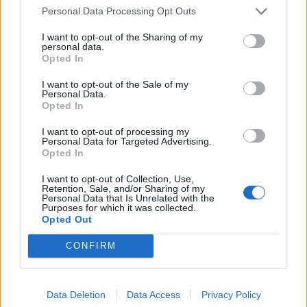
Personal Data Processing Opt Outs
Facebook
Share on X
Bluesky
I want to opt-out of the Sharing of my
personal data.
Email
Copy Link
Opted In
I want to opt-out of the Sale of my
Tags:
Personal Data.
ΒΙΝΤΕΟ
ΓΟΝΙΔΗΣ
ΣΥΜΠΛΟΚΗ
Opted In
I want to opt-out of processing my
Σχετικά Άρθρα
Personal Data for Targeted Advertising.
Opted In
I want to opt-out of Collection, Use,
Retention, Sale, and/or Sharing of my
Personal Data that Is Unrelated with the
Purposes for which it was collected.
Opted Out
CONFIRM
Data Deletion
Data Access
Privacy Policy