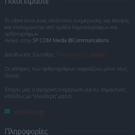
Ποιοι είμαστε
Το Libre είναι ένας ιστότοπος ενημέρωσης και άποψης
και στελεχώνεται από ομάδα δημοσιογράφων και
αρθρογράφων.
Ανήκει στην
SP COM Media @Communcations
.
Διευθυντής Σύνταξης:
Παναγιώτης Ι. Δρίβας
.
Οι απόψεις των αρθρογράφων εκφράζουν μόνο τους
ίδιους.
Στόχος μας η σφαιρική ενημέρωση για τις σημαντικές
εξελίξεις με “ελεύθερη” ματιά.
info@libre.gr
Πληροφορίες