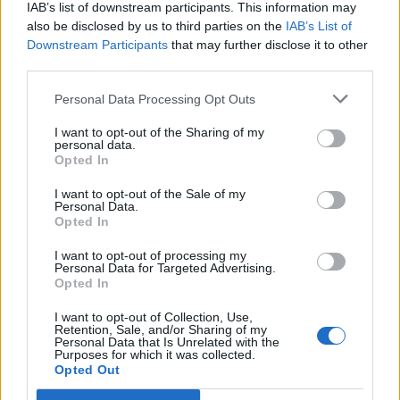
IAB’s list of downstream participants. This information may
also be disclosed by us to third parties on the
IAB’s List of
Δείτε αυτή τη δημοσίευση στο Instagram.
Downstream Participants
that may further disclose it to other
third parties.
Personal Data Processing Opt Outs
I want to opt-out of the Sharing of my
personal data.
Opted In
I want to opt-out of the Sale of my
Personal Data.
Opted In
Η δημοσίευση κοινοποιήθηκε από το χρήστη Άρης Μουγκοπέτρος (@aris_mougopetros)
I want to opt-out of processing my
Personal Data for Targeted Advertising.
Opted In
Facebook
Share on X
Bluesky
I want to opt-out of Collection, Use,
Retention, Sale, and/or Sharing of my
Email
Copy Link
Personal Data that Is Unrelated with the
Purposes for which it was collected.
Opted Out
Tags:
Άρης Μουγκοπέτρος