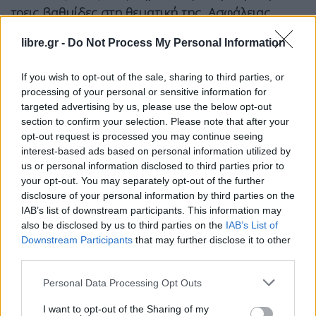
τρεις βαθμίδες στη θεματική της Ασφάλειας
Υδάτων, από «D» σε «B-»,
αποτυπώνει την πρόοδο
libre.gr -
Do Not Process My Personal Information
του Ομίλου στη διαχείριση υδάτινων πόρων, την
αξιολόγηση σχετικών κινδύνων και ευκαιριών,
If you wish to opt-out of the sale, sharing to third parties, or
καθώς και τη συστηματική ενίσχυση των
processing of your personal or sensitive information for
targeted advertising by us, please use the below opt-out
διαδικασιών παρακολούθησης και γνωστοποίησης
section to confirm your selection. Please note that after your
στοιχείων.
opt-out request is processed you may continue seeing
interest-based ads based on personal information utilized by
Η ένταξη του Ομίλου ΔΕΗ στην «A List»
us or personal information disclosed to third parties prior to
your opt-out. You may separately opt-out of the further
της Αξιολόγησης Δέσμευσης Προμηθευτών
disclosure of your personal information by third parties on the
(Supplier Engagement Assessment –
IAB’s list of downstream participants. This information may
SEA) αναγνωρίζει τη συστηματική ενσωμάτωση
also be disclosed by us to third parties on the
IAB’s List of
Downstream Participants
that may further disclose it to other
κριτηρίων βιωσιμότητας στη διαχείριση της
third parties.
εφοδιαστικής αλυσίδας και τη συνεργασία με τους
προμηθευτές για τη μείωση των έμμεσων
Personal Data Processing Opt Outs
εκπομπών (Scope 3).
I want to opt-out of the Sharing of my