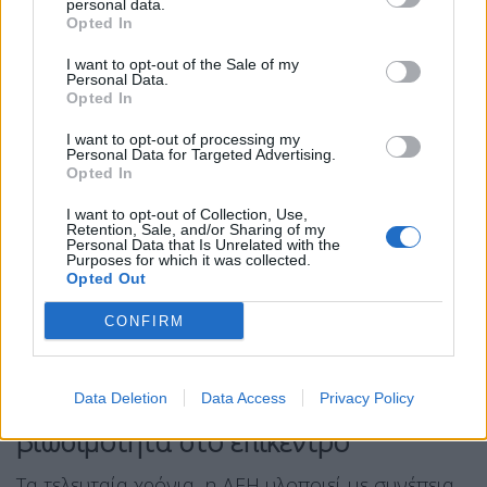
personal data.
Ο διεθνής Οργανισμός CDP θεωρείται παγκόσμιο
Opted In
πρότυπο περιβαλλοντικής αναφοράς,
I want to opt-out of the Sale of my
Personal Data.
αξιολογώντας το 2025 περισσότερες από 23.000
Opted In
εταιρείες, οργανισμούς, κράτη, περιφέρειες και
I want to opt-out of processing my
πόλεις σε όλη την υφήλιο. Από την ίδρυσή του το
Personal Data for Targeted Advertising.
Opted In
2000, ο CDP συλλέγει και αξιολογεί δεδομένα
σχετικά με τις περιβαλλοντικές επιπτώσεις που
I want to opt-out of Collection, Use,
Retention, Sale, and/or Sharing of my
προκαλούν, σε παγκόσμιο επίπεδο, οι επιχειρήσεις
Personal Data that Is Unrelated with the
Purposes for which it was collected.
και τα κράτη στους τομείς της κλιματικής
Opted Out
αλλαγής, των δασών και της διαχείρισης υδάτων,
CONFIRM
αποτελώντας τη μεγαλύτερη περιβαλλοντική βάση
δεδομένων στον κόσμο.
ΔΕΗ: Πράσινες επενδύσεις με τη
Data Deletion
Data Access
Privacy Policy
βιωσιμότητα στο επίκεντρο
Τα τελευταία χρόνια, η ΔΕΗ υλοποιεί με συνέπεια