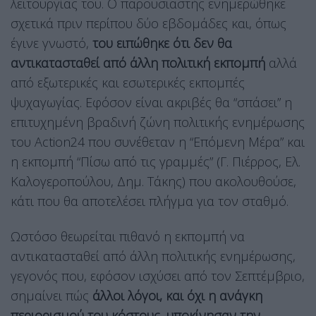
λειτουργίας του. Ο παρουσιαστής ενημερώθηκε
σχετικά πριν περίπου δύο εβδομάδες και, όπως
έγινε γνωστό,
του ειπώθηκε ότι δεν θα
αντικατασταθεί από άλλη πολιτική εκπομπή
αλλά
από εξωτερικές και εσωτερικές εκπομπές
ψυχαγωγίας. Εφόσον είναι ακριβές θα “σπάσει” η
επιτυχημένη βραδινή ζώνη πολιτικής ενημέρωσης
του Action24 που συνέθεταν η “Επόμενη Μέρα” και
η εκπομπή “Πίσω από τις γραμμές” (Γ. Πιέρρος, Ελ.
Καλογεροπούλου, Δημ. Τάκης) που ακολουθούσε,
κάτι που θα αποτελέσει πλήγμα για τον σταθμό.
Ωστόσο θεωρείται πιθανό η εκπομπή να
αντικατασταθεί από άλλη πολιτικής ενημέρωσης,
γεγονός που, εφόσον ισχύσει από τον Σεπτέμβριο,
σημαίνει πώς
άλλοι λόγοι, και όχι η ανάγκη
περιορισμού του κόστους, υποκίνησαν την