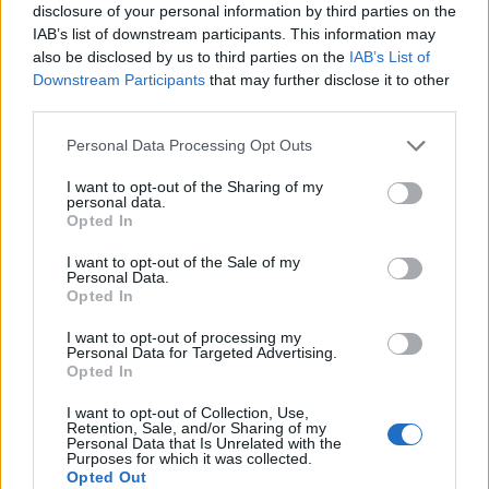
disclosure of your personal information by third parties on the
Action24 (Διον. Παναγιωτάκης) και μετά στην ΕΡΤ,
IAB’s list of downstream participants. This information may
έχοντας συνδεθεί με την επωνυμία με την επί
also be disclosed by us to third parties on the
IAB’s List of
Downstream Participants
that may further disclose it to other
12αετία παρουσιάση της.
third parties.
Αποχαιρετισμός από τον Κοτρώτσο:
Personal Data Processing Opt Outs
“Σας ευχαριστώ όλους και…no hard
I want to opt-out of the Sharing of my
feelings”
personal data.
Opted In
Διευκρίνισε, μάλιστα, ότι δεν έχουν βάση οι φήμες
I want to opt-out of the Sale of my
ότι εκείνος αποχωρεί από τον τηλεοπτικό σταθμό
Personal Data.
Opted In
και εξήγησε ότι ουσιαστικά απολύθηκε από την
γενική διεύθυνση.
I want to opt-out of processing my
Personal Data for Targeted Advertising.
Opted In
I want to opt-out of Collection, Use,
Retention, Sale, and/or Sharing of my
Personal Data that Is Unrelated with the
Purposes for which it was collected.
Opted Out