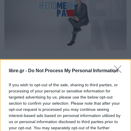
libre.gr -
Do Not Process My Personal Information
Ο
Σεραφείμ Κοτρώτσος
αποχαιρέτησε χθες βράδυ
συγκινητικά τους τηλεθεατές, τους
If you wish to opt-out of the sale, sharing to third parties, or
δημοσιογράφους και τους τεχνικούς του
processing of your personal or sensitive information for
τηλεοπτικού σταθμού. Δεν είναι ακόμα γνωστό
targeted advertising by us, please use the below opt-out
section to confirm your selection. Please note that after your
εάν και σε ποιον τηλεοπτικό σταθμό θα επιστρέψει
opt-out request is processed you may continue seeing
η “Επόμενη Μέρα”. Πρόκειται για μία πολιτική
interest-based ads based on personal information utilized by
εκπομπή που ο συγκεκριμένος δημοσιογράφος
us or personal information disclosed to third parties prior to
your opt-out. You may separately opt-out of the further
παρουσιάζει από το 2015, αρχικά στο παλιό