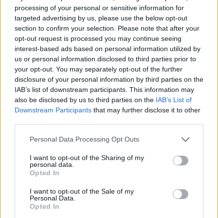
processing of your personal or sensitive information for
Ιδιαίτερα σημαντική τομή αποτελεί η πρόβλεψη
targeted advertising by us, please use the below opt-out
για τα άτομα με αναπηρία, καθώς για πρώτη φορά
section to confirm your selection. Please note that after your
στο πλαίσιο του προγράμματος δίνεται η
opt-out request is processed you may continue seeing
interest-based ads based on personal information utilized by
δυνατότητα συμμετοχής σε άτομα με αναπηρία
us or personal information disclosed to third parties prior to
(≥67%) και σε οικογένειες με τέκνα – άτομα με
your opt-out. You may separately opt-out of the further
αναπηρία ανεξαρτήτως εισοδηματικών κριτηρίων,
disclosure of your personal information by third parties on the
IAB’s list of downstream participants. This information may
ενισχύοντας την ισότιμη πρόσβαση στις διακοπές
also be disclosed by us to third parties on the
IAB’s List of
και τον κοινωνικό χαρακτήρα της πολιτικής
Downstream Participants
that may further disclose it to other
τουρισμού.
third parties.
Personal Data Processing Opt Outs
Επιπλέον, εισάγεται νέα στοχευμένη ενίσχυση για
τις πολύτεκνες οικογένειες, καθώς προβλέπεται
I want to opt-out of the Sharing of my
personal data.
πρόσθετη επιδότηση ύψους 50 ευρώ για κάθε
Opted In
παιδί από το τέταρτο και άνω, ενισχύοντας
I want to opt-out of the Sale of my
έμπρακτα τις μεγάλες οικογένειες. Η συγκεκριμένη
Personal Data.
Opted In
πρόβλεψη διαφοροποιείται ουσιαστικά από το