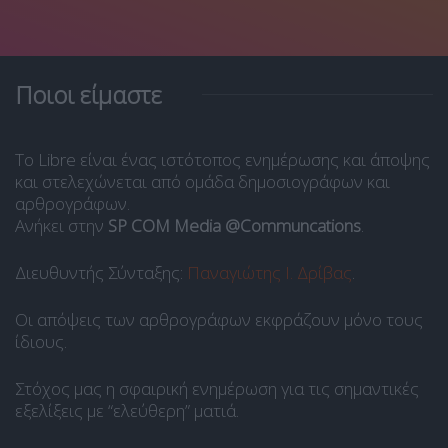
Ποιοι είμαστε
Το Libre είναι ένας ιστότοπος ενημέρωσης και άποψης
και στελεχώνεται από ομάδα δημοσιογράφων και
αρθρογράφων.
Ανήκει στην
SP COM Media @Communcations
.
Διευθυντής Σύνταξης:
Παναγιώτης Ι. Δρίβας
.
Οι απόψεις των αρθρογράφων εκφράζουν μόνο τους
ίδιους.
Στόχος μας η σφαιρική ενημέρωση για τις σημαντικές
εξελίξεις με “ελεύθερη” ματιά.