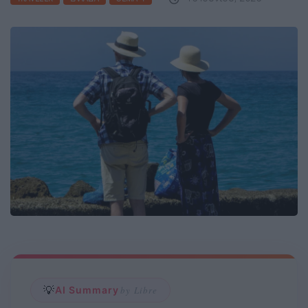
💡
AI Summary
by Libre