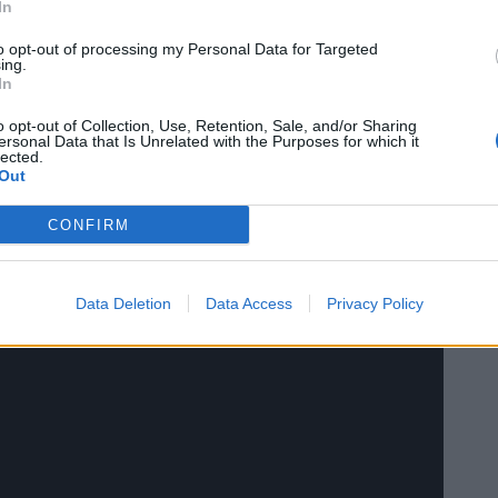
In
νος σηκώσει το κύπελλο
to opt-out of processing my Personal Data for Targeted
ing.
In
o opt-out of Collection, Use, Retention, Sale, and/or Sharing
ersonal Data that Is Unrelated with the Purposes for which it
lected.
Out
CONFIRM
Data Deletion
Data Access
Privacy Policy