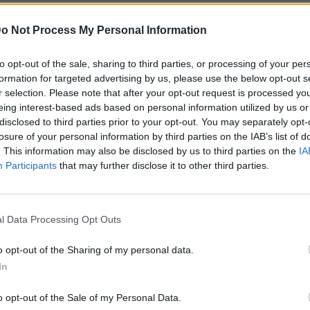
ίου στο Νιου Τζέρσεϊ.
o Not Process My Personal Information
to opt-out of the sale, sharing to third parties, or processing of your per
γκόσμιο Κύπελλο συλλόγων το περασμένο
formation for targeted advertising by us, please use the below opt-out s
ον του, καθώς φάνηκε ότι ήθελε να κλέψει την
r selection. Please note that after your opt-out request is processed y
eing interest-based ads based on personal information utilized by us or
σι
, με τους παίκτες της αγγλικής ομάδας να τον
disclosed to third parties prior to your opt-out. You may separately opt-
 απονομής.
losure of your personal information by third parties on the IAB’s list of
. This information may also be disclosed by us to third parties on the
IA
ο τρόπαιο μεταφέρεται στην νικήτρια ομάδα
από
Participants
that may further disclose it to other third parties.
ον πρόεδρο,
όμως ο πρόεδρος των ΗΠΑ έχει
οόπτου θα πάρει αυτός το συγκεκριμένο ρόλο.
l Data Processing Opt Outs
o opt-out of the Sharing of my personal data.
22 στο Κατάρ, ο Πρόεδρος της FIFA Τζάνι
In
μ μπιν Χαμάντ Αλ Θανί έκαναν μαζί την
θετεί το παραδοσιακό ένδυμα «μπιστ» (bisht)
o opt-out of the Sale of my Personal Data.