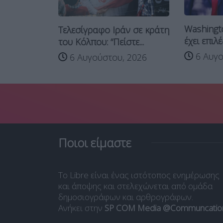
αμπ στη
Washingt
Τελεσίγραφο Ιράν σε κράτη
έχει επιλέξ
του Κόλπου: “Πείστε...
 2026
6 Αυγο
6 Αυγούστου, 2026
Ποιοι είμαστε
Το Libre είναι ένας ιστότοπος ενημέρωσης
και άποψης και στελεχώνεται από ομάδα
δημοσιογράφων και αρθρογράφων.
Ανήκει στην
SP COM Media @Communcatio