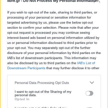
Μητσοτάκη. Όλο αυτό είναι αποτέλεσμα πολιτικής
libre.gr -
Do Not Process My Personal Information
βούλησης, επιχειρησιακής επάρκειας. Πάνω στα
If you wish to opt-out of the sale, sharing to third parties, or
δεδομένα που θα αξιολογήσει η
Δικαιοσύνη
,
processing of your personal or sensitive information for
γίνεται προσπάθεια στοχοποίησης προσώπων
targeted advertising by us, please use the below opt-out
χωρίς στοιχεία. Αυτό θα το βρούμε μπροστά μας.
section to confirm your selection. Please note that after your
opt-out request is processed you may continue seeing
Ήμουν σαφής και για τις δύο παραιτήσεις όταν
interest-based ads based on personal information utilized by
ρωτήθηκα. Το γεγονός ότι επί ημερών κυβέρνησης
us or personal information disclosed to third parties prior to
Μητσοτάκη εξαρθρώνονται εγκληματικές
your opt-out. You may separately opt-out of the further
disclosure of your personal information by third parties on the
οργανώσεις να της πιστωθεί και όχι να το
IAB’s list of downstream participants. This information may
χρεωθεί», ανέφερε. «Εξ όσων δεδομένων έχουμε,
also be disclosed by us to third parties on the
IAB’s List of
δεν υπάρχει κανένα στοιχείο που να συνδέει τα
Downstream Participants
that may further disclose it to other
third parties.
πρόσωπα αυτά με την ποινική διερεύνηση της
υπόθεσης. Και η παραίτησή τους έγινε για
Personal Data Processing Opt Outs
προσωπικούς λόγους. Ούτε οικογενειακή ευθύνη
I want to opt-out of the Sharing of my
υπάρχει», προσέθεσε. «Αν πιστεύει κάποιος ότι
personal data.
Opted In
μπορεί να εκλεγεί μια κυβέρνηση, να πατήσει ένα