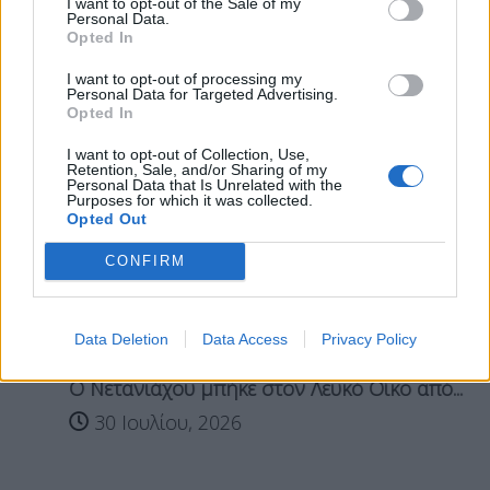
Σχετικά Άρθρα
I want to opt-out of the Sale of my
Personal Data.
Opted In
I want to opt-out of processing my
Personal Data for Targeted Advertising.
Opted In
I want to opt-out of Collection, Use,
Retention, Sale, and/or Sharing of my
Personal Data that Is Unrelated with the
Purposes for which it was collected.
Opted Out
CONFIRM
Data Deletion
Data Access
Privacy Policy
Ο Νετανιάχου μπήκε στον Λευκό Οίκο από...
30 Ιουλίου, 2026