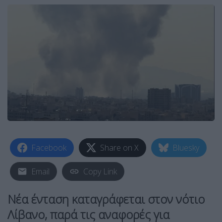
Facebook
Share on X
Bluesky
Email
Copy Link
Νέα
ένταση
καταγράφεται στον
νότιο
Λίβανο
, παρά τις αναφορές για