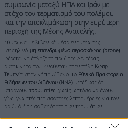
συμφωνία μεταξύ
ΗΠΑ και Ιράν
με
στόχο τον τερματισμό του πολέμου
και την αποκλιμάκωση στην ευρύτερη
περιοχή της
Μέσης Ανατολής
.
Σύμφωνα με λιβανικά μέσα ενημέρωσης,
ισραηλινό
μη επανδρωμένο αεροσκάφος (drone)
φέρεται να έπληξε το πρωί της Δευτέρας
αυτοκίνητο που κινούνταν στην πόλη
Κφαρ
Τεμπνίτ
, στον νότιο Λίβανο. Το
Εθνικό Πρακτορείο
Ειδήσεων του Λιβάνου (NNA)
μετέδωσε ότι
υπάρχουν
τραυματίες
, χωρίς ωστόσο να έχουν
γίνει γνωστές περισσότερες λεπτομέρειες για τον
αριθμό ή τη σοβαρότητα των τραυμάτων.
Παράλληλα, το ίδιο πρακτορείο αναφέρει ότι