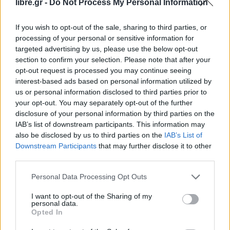
σημειώθηκαν και
πυρά πυροβολικού
σε δύο
libre.gr -
Do Not Process My Personal Information
περιοχές, την Κφαρ Τεμπνίτ και τη γειτονική
If you wish to opt-out of the sale, sharing to third parties, or
Ναμπατίγιε αλ Φάουκα
, εντείνοντας το κλίμα
processing of your personal or sensitive information for
αστάθειας στην περιοχή.
targeted advertising by us, please use the below opt-out
section to confirm your selection. Please note that after your
Μέχρι στιγμής δεν υπάρχει επίσημη ανακοίνωση
opt-out request is processed you may continue seeing
από τις
Ένοπλες Δυνάμεις του Ισραήλ (IDF)
interest-based ads based on personal information utilized by
σχετικά με τα συγκεκριμένα περιστατικά, ούτε
us or personal information disclosed to third parties prior to
your opt-out. You may separately opt-out of the further
έχουν δοθεί διευκρινίσεις για πιθανούς στόχους
disclosure of your personal information by third parties on the
των επιχειρήσεων.
IAB’s list of downstream participants. This information may
also be disclosed by us to third parties on the
IAB’s List of
Downstream Participants
that may further disclose it to other
Facebook
Share on X
Bluesky
third parties.
Email
Copy Link
Personal Data Processing Opt Outs
I want to opt-out of the Sharing of my
Tags:
ισραήλ
λίβανος
personal data.
Opted In