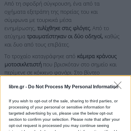
Από τη σφοδρή σύγκρουση, ένα από τα
οχήματα εξετράπη της πορείας του και
σύμφωνα με τουρκικά μέσα
ενημέρωσης,
τυλίχθηκε στις φλόγες.
Από το
ατύχημα
τραυματίστηκαν οι δύο οδηγοί,
καθώς
και δυο από τους επιβάτες.
Το τροχαίο καταγράφηκε από
κάμερα κράνους
μοτοσικλετιστή
που βρισκόταν στο σημείο και
περίμενε σε κόκκινο φανάρι. Στο βίντεο
αποτυπώνεται η σύγκρουση των δύο οχημάτων, η
libre.gr -
Do Not Process My Personal Information
έκρηξη που ακολουθεί και η φωτιά που ξεσπά σε
ένα από αυτά.
If you wish to opt-out of the sale, sharing to third parties, or
processing of your personal or sensitive information for
Maltepe Sahil Yolu’nda dün gece yaşanan korkunç
targeted advertising by us, please use the below opt-out
kazanın görüntüleri…
section to confirm your selection. Please note that after your
opt-out request is processed you may continue seeing