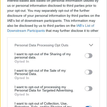
4 kişinin yaralandığı kazada, 2 kişinin durumu ağır.
interest-based ads based on personal information utilized by
us or personal information disclosed to third parties prior to
pic.twitter.com/Kv7FPEdiSW
your opt-out. You may separately opt-out of the further
disclosure of your personal information by third parties on the
— Aykırı (@aykiri)
June 14, 2026
IAB’s list of downstream participants. This information may
also be disclosed by us to third parties on the
IAB’s List of
Facebook
Share on X
Bluesky
Downstream Participants
that may further disclose it to other
third parties.
Email
Copy Link
Personal Data Processing Opt Outs
I want to opt-out of the Sharing of my
Tags:
Τουρκία
Τροχαίο
personal data.
Opted In
Σχετικά Άρθρα
I want to opt-out of the Sale of my
Personal Data.
Opted In
I want to opt-out of processing my
Personal Data for Targeted Advertising.
Opted In
I want to opt-out of Collection, Use,
Retention, Sale, and/or Sharing of my