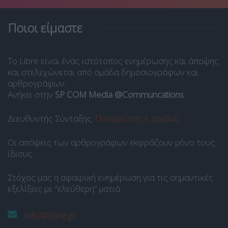
Ποιοι είμαστε
Το Libre είναι ένας ιστότοπος ενημέρωσης και άποψης
και στελεχώνεται από ομάδα δημοσιογράφων και
αρθρογράφων.
Ανήκει στην
SP COM Media @Communcations
.
Διευθυντής Σύνταξης:
Παναγιώτης Ι. Δρίβας
.
Οι απόψεις των αρθρογράφων εκφράζουν μόνο τους
ίδιους.
Στόχος μας η σφαιρική ενημέρωση για τις σημαντικές
εξελίξεις με “ελεύθερη” ματιά.
info@libre.gr