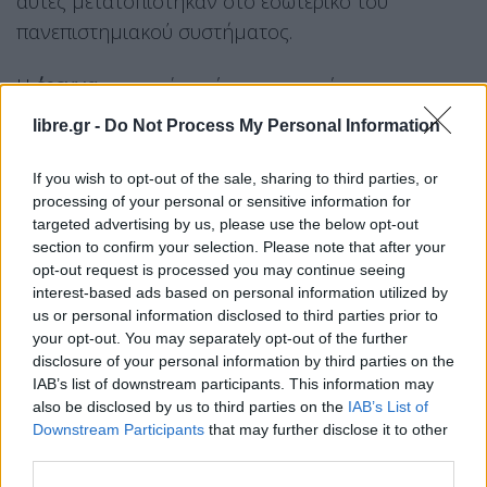
αυτές μετατοπίστηκαν στο εσωτερικό του
πανεπιστημιακού συστήματος.
Η
έρευνα
καταγράφει ότι οι φοιτητές που
προέρχονται από οικογένειες υψηλότερου
libre.gr -
Do Not Process My Personal Information
κοινωνικοοικονομικού
επιπέδου
συγκεντρώνονται
με μεγαλύτερη συχνότητα σε σχολές υψηλού
If you wish to opt-out of the sale, sharing to third parties, or
processing of your personal or sensitive information for
κύρους και υψηλής επαγγελματικής απόδοσης,
targeted advertising by us, please use the below opt-out
όπως οι
Ιατρικές
, οι
Νομικές
και οι
Πολυτεχνικές
section to confirm your selection. Please note that after your
σχολές
.
opt-out request is processed you may continue seeing
interest-based ads based on personal information utilized by
Αντίθετα, οι νέοι από λιγότερο ευνοημένα
us or personal information disclosed to third parties prior to
your opt-out. You may separately opt-out of the further
κοινωνικά στρώματα κατευθύνονται συχνότερα σε
disclosure of your personal information by third parties on the
τμήματα χαμηλότερης ζήτησης και μικρότερων
IAB’s list of downstream participants. This information may
επαγγελματικών προοπτικών.
Το αποτέλεσμα είναι
also be disclosed by us to third parties on the
IAB’s List of
Downstream Participants
that may further disclose it to other
η διατήρηση ενός μηχανισμού
«ενδογενούς
third parties.
αναπαραγωγής»
επαγγελμάτων και κοινωνικών