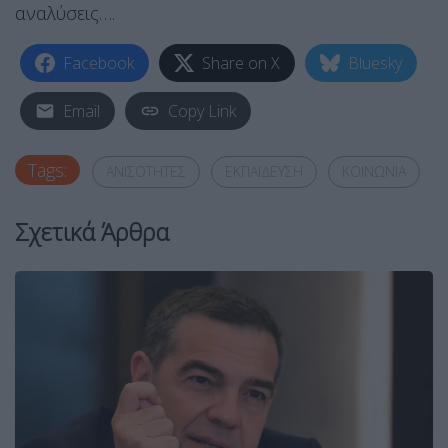
αναλύσεις….
Facebook
Share on X
Bluesky
Email
Copy Link
Tags:
ΑΝΙΣΟΤΗΤΕΣ
ΕΚΠΑΙΔΕΥΣΗ
ΚΟΙΝΩΝΙΑ
Σχετικά Άρθρα