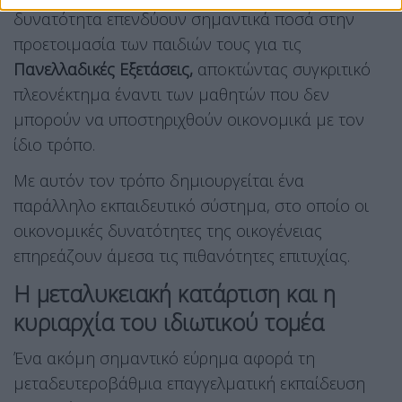
δυνατότητα επενδύουν σημαντικά ποσά στην
προετοιμασία των παιδιών τους για τις
Πανελλαδικές Εξετάσεις,
αποκτώντας συγκριτικό
πλεονέκτημα έναντι των μαθητών που δεν
μπορούν να υποστηριχθούν οικονομικά με τον
ίδιο τρόπο.
Με αυτόν τον τρόπο δημιουργείται ένα
παράλληλο εκπαιδευτικό σύστημα, στο οποίο οι
οικονομικές δυνατότητες της οικογένειας
επηρεάζουν άμεσα τις πιθανότητες επιτυχίας.
Η μεταλυκειακή κατάρτιση και η
κυριαρχία του ιδιωτικού τομέα
Ένα ακόμη σημαντικό εύρημα αφορά τη
μεταδευτεροβάθμια επαγγελματική εκπαίδευση