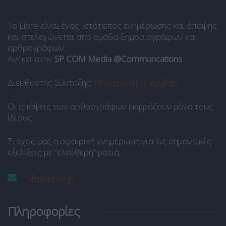
Το Libre είναι ένας ιστότοπος ενημέρωσης και άποψης
και στελεχώνεται από ομάδα δημοσιογράφων και
αρθρογράφων.
Ανήκει στην
SP COM Media @Communcations
.
Διευθυντής Σύνταξης:
Παναγιώτης Ι. Δρίβας
.
Οι απόψεις των αρθρογράφων εκφράζουν μόνο τους
ίδιους.
Στόχος μας η σφαιρική ενημέρωση για τις σημαντικές
εξελίξεις με “ελεύθερη” ματιά.
info@libre.gr
Πληροφορίες