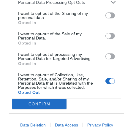
θέσεων, όπου οι απόγονοι των ανώτερων
Personal Data Processing Opt Outs
κοινωνικών στρωμάτων έχουν αυξημένες
I want to opt-out of the Sharing of my
personal data.
πιθανότητες να διατηρήσουν τα κοινωνικά και
Opted In
επαγγελματικά προνόμια των οικογενειών τους.
I want to opt-out of the Sale of my
Η παραπαιδεία ως παράγοντας
Personal Data.
Opted In
διεύρυνσης των ανισοτήτων
I want to opt-out of processing my
Personal Data for Targeted Advertising.
Ιδιαίτερη αναφορά γίνεται στο φαινόμενο της
Opted In
παραπαιδείας
, το οποίο αποτελεί διαχρονικό
I want to opt-out of Collection, Use,
χαρακτηριστικό του
ελληνικού εκπαιδευτικού
Retention, Sale, and/or Sharing of my
Personal Data that Is Unrelated with the
συστήματος.
Purposes for which it was collected.
Opted Out
Το
ΙΟΒΕ
επισημαίνει ότι η εκτεταμένη χρήση
CONFIRM
φροντιστηρίων και ιδιαίτερων μαθημάτων
λειτουργεί ως ένας πρόσθετος μηχανισμός άνισης
πρόσβασης στην τριτοβάθμια εκπαίδευση. Οι
Data Deletion
Data Access
Privacy Policy
οικογένειες με μεγαλύτερη οικονομική