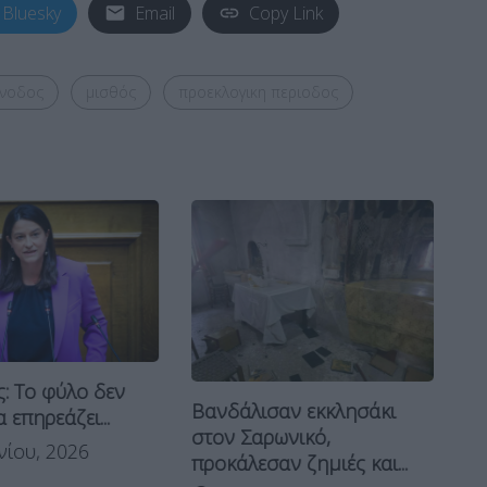
Bluesky
Email
Copy Link
υνοδος
μισθός
προεκλογικη περιοδος
Ιε
: Το φύλο δεν
μέ
Βανδάλισαν εκκλησάκι
 επηρεάζει...
στον Σαρωνικό,
νίου, 2026
προκάλεσαν ζημιές και...