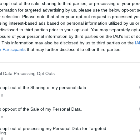
οχές των ιεραρχών θα αντιστοιχούν στο 90% των
to opt-out of the sale, sharing to third parties, or processing of your per
 με 4.800 ευρώ μεικτά– και
οι αυξήσεις
formation for targeted advertising by us, please use the below opt-out s
r selection. Please note that after your opt-out request is processed y
ολίτες και τους τιτουλάριους μητροπολίτες
.
eing interest-based ads based on personal information utilized by us or
 τους
επισκόπους και τους βοηθούς επισκόπους
.
disclosed to third parties prior to your opt-out. You may separately opt-
losure of your personal information by third parties on the IAB’s list of
. This information may also be disclosed by us to third parties on the
IA
Participants
that may further disclose it to other third parties.
μα δεν είναι καινούργιο. Είναι μια συζήτηση που
 μακαριστού Αρχιεπισκόπου Χριστοδούλου. Οπως
ψος των μισθών που λαμβάνουν οι
μουφτήδες
l Data Processing Opt Outs
ς ως προς τον καθορισμό των μισθολογικών
o opt-out of the Sharing of my personal data.
ρεμότητα και τώρα η κυβέρνηση αποφάσισε να
In
άλιστα, ορισμένοι ιεράρχες δηλώνουν
το γεγονός ότι ήταν γνωστό στο εσωτερικό της
o opt-out of the Sale of my Personal Data.
μότητα στις συζητήσεις με την εκάστοτε
In
to opt-out of processing my Personal Data for Targeted
ing.
το προηγούμενο διάστημα εισηγήσεις προς
In