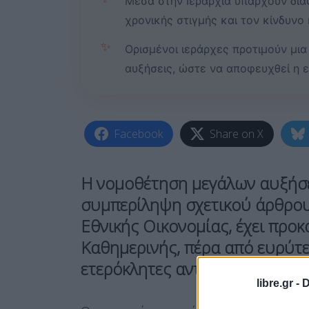
Μέσα στην Ιεραρχία υπάρχουν διαφ
χρονικής στιγμής και τον κίνδυνο
✨
Ορισμένοι ιεράρχες προτιμούν μια 
αυξήσεις, ώστε να αποφευχθεί η 
Facebook
Share on X
Η νομοθέτηση μεγάλων αυξήσ
συμπερίληψη σχετικού άρθρου
Εθνικής Οικονομίας, έχει προ
Καθημερινής, πέρα από ευρύτε
ετερόκλητες αντιδράσεις στο ε
libre.gr -
D