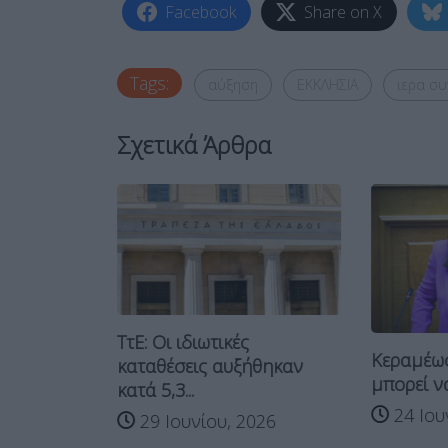
Facebook
Share on X
Tags:
αύξηση
ΕΚΚΛΗΣΙΑ
ιερα σ
Σχετικά Άρθρα
οφανές
ΤτΕ: Οι ιδιωτικές
Κεραμέως
κλησία-
καταθέσεις αυξήθηκαν
μπορεί να
ς
κατά 5,3...
24 Ιου
026
29 Ιουνίου, 2026