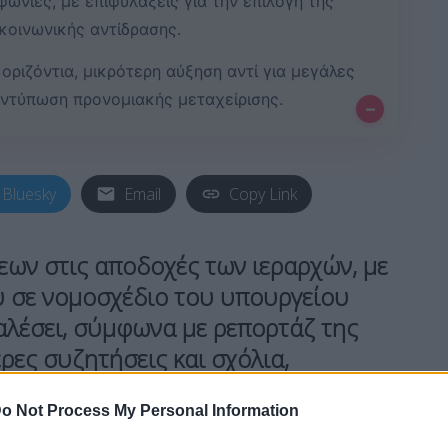
ωνίες, με επιφυλάξεις για την επιλογή της
 κοινωνικής αντίδρασης.
οριζόντια, μικρότερη αύξηση αντί για μεγάλες
εντύπωση προνομιακής μεταχείρισης.
–
Bluesky
Email
Copy Link
εων στις
αποδοχές των ιεραρχών
, με
 σε νομοσχέδιο του υπουργείου
καλέσει, σύμφωνα με ρεπορτάζ της
ρες συζητήσεις και σχόλια,
σωτερικό της Ιεραρχίας
.
o Not Process My Personal Information