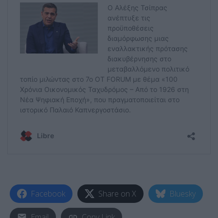
Facebook
Share on X
Bluesky
Email
Copy Link