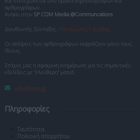
και στελεχώνεται από ομάδα δημοσιογράφων και
αρθρογράφων.
Ανήκει στην
SP COM Media @Communcations
.
Διευθυντής Σύνταξης:
Παναγιώτης Ι. Δρίβας
.
Οι απόψεις των αρθρογράφων εκφράζουν μόνο τους
ίδιους.
Στόχος μας η σφαιρική ενημέρωση για τις σημαντικές
εξελίξεις με “ελεύθερη” ματιά.
info@libre.gr
Πληροφορίες
Ταυτότητα
Πολιτική απορρήτου