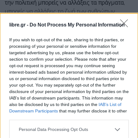
την πολιτική μπορείς να αλλάξεις τα πράγματα
,
μπορείς να αλλάξεις τη ζωή των ανθρώπων.
libre.gr -
Do Not Process My Personal Information
Δεν είμαστε όλοι ίδιοι, δεν ήμουν γιος πολιτικού, δεν
μεγάλωσα σε κάποιο τζάκι.
If you wish to opt-out of the sale, sharing to third parties, or
Ασχολήθηκα με την πολιτική γιατί πίστευα και
processing of your personal or sensitive information for
συνεχίζω να πιστεύω ότι μέσα απ’την πολιτική μπορείς
targeted advertising by us, please use the below opt-out
section to confirm your selection. Please note that after your
να αλλάξεις τα πράγματα, μπορείς να αλλάξεις τη ζωή
opt-out request is processed you may continue seeing
των ανθρώπων.
pic.twitter.com/7kv2GNjnVm
interest-based ads based on personal information utilized by
us or personal information disclosed to third parties prior to
— Αλέξης Τσίπρας – Alexis Tsipras (@atsipras)
June 12,
your opt-out. You may separately opt-out of the further
disclosure of your personal information by third parties on the
2026
IAB’s list of downstream participants. This information may
also be disclosed by us to third parties on the
IAB’s List of
Ασχολήθηκα με την πολιτική από όραμα
, όχι γιατί
Downstream Participants
that may further disclose it to other
third parties.
πίστευα ότι θα γίνω πρωθυπουργός, υπουργός,
βουλευτής. Μου ήταν πάρα πολύ ξένα όλα αυτά.
Personal Data Processing Opt Outs