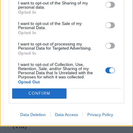
I want to opt-out of the Sharing of my
Νομίζω ότι ο βασικός μου πολιτικός αντίπαλος
personal data.
Opted In
είχε μια τελείως διαφορετική διαδρομή
. Και
επαναλαμβάνω ότι κυβέρνησα 4,5 χρόνια στις πιο
I want to opt-out of the Sale of my
Personal Data.
δύσκολες συνθήκες μπορεί να μου
Opted In
καταμαρτυρήσει πάρα πολλά για τις επιλογές μου.
I want to opt-out of processing my
Δεν μπορείτε να μου καταμαρτυρήσετε ότι οι
Personal Data for Targeted Advertising.
Opted In
προθέσεις και η εντιμότητα μου δεν ήταν πάντοτε
στις σημαντικές προτεραιότητες των επιλογών
I want to opt-out of Collection, Use,
Retention, Sale, and/or Sharing of my
μου
.».
Personal Data that Is Unrelated with the
Purposes for which it was collected.
Opted Out
CONFIRM
Data Deletion
Data Access
Privacy Policy