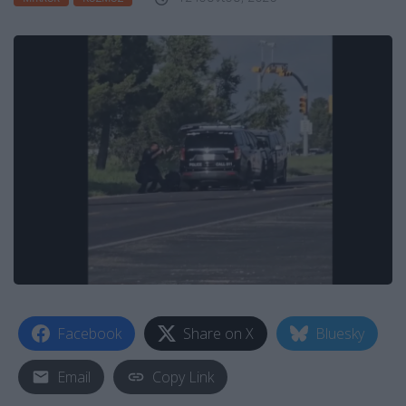
Facebook
Share on X
Bluesky
Email
Copy Link