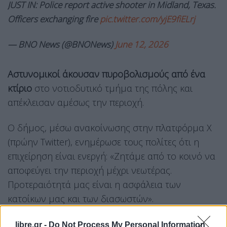
JUST IN: Police report active shooter in Midland, Texas.
Officers exchanging fire
pic.twitter.com/yjE9fiELrj
— BNO News (@BNONews)
June 12, 2026
Αστυνομικοί άκουσαν πυροβολισμούς από ένα
κτίριο
στο νοτιοδυτικό τμήμα της πόλης και
απέκλεισαν αμέσως την περιοχή.
Ο δήμος, μέσω ανακοίνωσης στην πλατφόρμα Χ
(πρώην Twitter), ενημέρωσε τους πολίτες ότι η
επιχείρηση είναι ενεργή: «Ζητάμε από το κοινό να
αποφεύγει την περιοχή μέχρι νεωτέρας.
Προτεραιότητά μας είναι η ασφάλεια των
κατοίκων μας και των διασωστών».
libre.gr -
Do Not Process My Personal Information