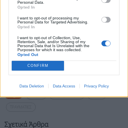
Personal Data.
Opted In
I want to opt-out of processing my
Personal Data for Targeted Advertising.
Opted In
I want to opt-out of Collection, Use,
Retention, Sale, and/or Sharing of my
Personal Data that Is Unrelated with the
Purposes for which it was collected.
Opted Out
Facebook
Share on X
Bluesky
CONFIRM
Email
Copy Link
Data Deletion
Data Access
Privacy Policy
Tags:
νεκροί
πυροβολισμοί
Τέξας
ΤΡΑΥΜΑΤΙΕΣ
Σχετικά Άρθρα