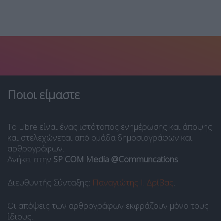
Ποιοι είμαστε
Το Libre είναι ένας ιστότοπος ενημέρωσης και άποψης
και στελεχώνεται από ομάδα δημοσιογράφων και
αρθρογράφων.
Ανήκει στην
SP COM Media @Communcations
.
Διευθυντής Σύνταξης:
Παναγιώτης Ι. Δρίβας
.
Οι απόψεις των αρθρογράφων εκφράζουν μόνο τους
ίδιους.