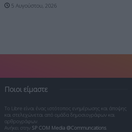
5 Αυγούστου, 2026
Ποιοι είμαστε
Το Libre είναι ένας ιστότοπος ενημέρωσης και άποψης
και στελεχώνεται από ομάδα δημοσιογράφων και
αρθρογράφων.
Ανήκει στην
SP COM Media @Communcations
.