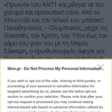
«Πρωινό» του ΑΝΤ1 και μίλησε σε πιο
χαλαρό και προσωπικό τόνο. Από το
Μουντιάλ και τον τελικό του μπάσκετ
Παναθηναϊκός – Ολυμπιακός, μέχρι τις
διακοπές, την Κρήτη, την Τήνο έως τον
γάμο του γιου του με τη Μαρία
Σάκκαρη, ο πρωθυπουργός άφησε για
λίγο στην άκρη την αυστηρά πολιτική
ατζέντα και απάντησε με χιούμορ,
libre.gr -
Do Not Process My Personal Information
άνεση και διάθεση για πιο ανθρώπινες
αναφορές.
If you wish to opt-out of the sale, sharing to third parties, or
processing of your personal or sensitive information for
Για το Μουντιάλ είπε:
«Με τις ώρες που είναι τα
targeted advertising by us, please use the below opt-out
section to confirm your selection. Please note that after your
παιχνίδια κατά τις 10-11 κάτι θα δούμε», ενώ για
opt-out request is processed you may continue seeing
το ποιος θα κερδίσει το μουντιάλ Λατινική
interest-based ads based on personal information utilized by