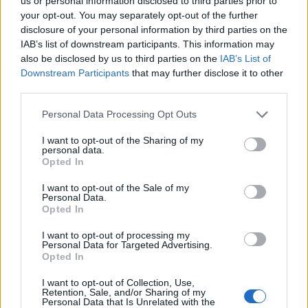
Αμερική ή Ευρώπη απάντησε: «Ευρώπη, αλλά
us or personal information disclosed to third parties prior to
your opt-out. You may separately opt-out of the further
σταματώ εδώ διότι δεν έχω τέτοιες ικανότητες».
disclosure of your personal information by third parties on the
IAB’s list of downstream participants. This information may
Για τον τελικό του μπάσκετ ΠΑΟ – Ολυμπιακός το
also be disclosed by us to third parties on the
IAB’s List of
Σάββατο, ο πρωθυπουργός τόνισε πως
«θα είμαι
Downstream Participants
that may further disclose it to other
third parties.
σε περιοδεία στη Ρόδο και άλλαξα το χρόνο μιας
εκδήλωσης μου γιατί το ματς δεν χάνεται. Δεν
Personal Data Processing Opt Outs
μπορεί να χαθεί ως τηλεθεατής. Να κερδίσει ο
I want to opt-out of the Sharing of my
καλύτερος. Μεγάλη επιτυχία για το ελληνικό
personal data.
Opted In
μπάσκετ η κατάκτηση της ευρωλίγκας και το ότι
I want to opt-out of the Sale of my
έγινε στην Αθήνα δικαιωθήκαμε και μια ελληνική
Personal Data.
ομάδα σήκωσε την κούπα.
Opted In
Για τις καλοκαιρινές διακοπές, ο κ. Μητσοτάκης
I want to opt-out of processing my
Personal Data for Targeted Advertising.
τόνισε πως:
«Διακοπές θα κάνω σίγουρα στο
Opted In
Μαξίμου και θα πάμε σίγουρα στην Κρήτη και
I want to opt-out of Collection, Use,
Retention, Sale, and/or Sharing of my
μακάρι κανένα Σαββατοκύριακο στην Τήνο» ενώ
Personal Data that Is Unrelated with the