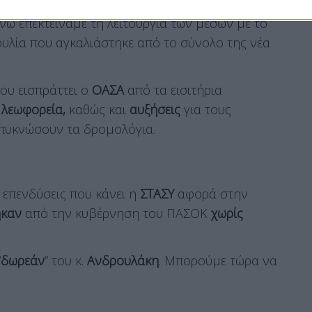
γχους
κατά της
εισιτηριοδιαφυγής
, ώστε να
ενώ επεκτείναμε τη λειτουργία των μέσων με το
υλία που αγκαλιάστηκε από το σύνολο της νέα
ου εισπράττει ο
ΟΑΣΑ
από τα εισιτήρια
 λεωφορεία,
καθώς και
αυξήσεις
για τους
 πυκνώσουν τα δρομολόγια.
ς επενδύσεις που κάνει η
ΣΤΑΣΥ
αφορά στην
ηκαν
από την κυβέρνηση του ΠΑΣΟΚ
χωρίς
“
δωρεάν
” του κ.
Ανδρουλάκη
. Μπορούμε τώρα να