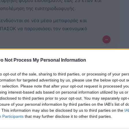
τάργηση φόρου εισοδήματος έως 25 ετών και
απολέμηση της εισιτηριοδιαφυγής.
ενδύονται σε νέα μέσα μεταφοράς και
ο ΠΑΣΟΚ να παρουσιάσει τον οικονομικό
–
o Not Process My Personal Information
Bluesky
Email
Copy Link
to opt-out of the sale, sharing to third parties, or processing of your per
formation for targeted advertising by us, please use the below opt-out s
απέλυσε ο Γραμματέας της Πολιτικής
r selection. Please note that after your opt-out request is processed y
ίας
Κωνσταντίνος Κυρανάκης
,
eing interest-based ads based on personal information utilized by us or
disclosed to third parties prior to your opt-out. You may separately opt-
 πάγια και ιστορική τακτική του,
losure of your personal information by third parties on the IAB’s list of
τους
φορολογούμενους
, κάνοντας
. This information may also be disclosed by us to third parties on the
IA
Participants
that may further disclose it to other third parties.