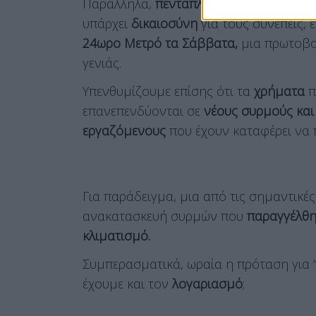
Παράλληλα,
πενταπλασιάσαμε
τους
ελέ
υπάρχει
δικαιοσύνη
για τους συνεπείς, 
24ωρο Μετρό τα Σάββατα,
μια πρωτοβο
γενιάς.
Υπενθυμίζουμε επίσης ότι τα
χρήματα
π
επανεπενδύονται σε
νέους συρμούς και
εργαζόμενους
που έχουν καταφέρει να
Για παράδειγμα, μια από τις σημαντικέ
ανακατασκευή συρμών που
παραγγέλθ
κλιματισμό.
Συμπερασματικά, ωραία η πρόταση για 
έχουμε και τον
λογαριασμό
;