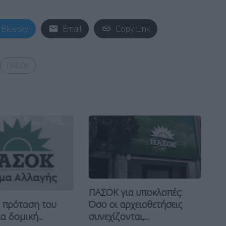
Bluesky
Email
Copy Link
ΠΑΣΟΚ
ΠΑΣΟΚ για υποκλοπές:
Η πρόταση του
Όσο οι αρχειοθετήσεις
Τσ
 δομική...
συνεχίζονται,...
απ