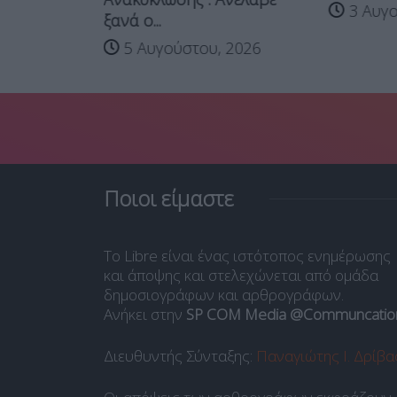
ν...
3 Αυγο
ξανά ο...
 2026
5 Αυγούστου, 2026
Ποιοι είμαστε
Το Libre είναι ένας ιστότοπος ενημέρωσης
και άποψης και στελεχώνεται από ομάδα
δημοσιογράφων και αρθρογράφων.
Ανήκει στην
SP COM Media @Communcatio
Διευθυντής Σύνταξης:
Παναγιώτης Ι. Δρίβα