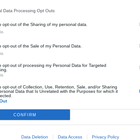
l Data Processing Opt Outs
o opt-out of the Sharing of my personal data.
In
κή του, επιχειρεί να
χρεώσει σιωπηρά τους
o opt-out of the Sale of my Personal Data.
οσχέσεις. Δεν υπάρχει τίποτα “
δωρεάν
” στην
In
ς σε κάποιους άλλους. Εξάλλου, τα “
δωρεάν
” του
 αυτή τη χώρα.
to opt-out of processing my Personal Data for Targeted
ing.
In
ιαθέτει ήδη ένα από τα
χαμηλότερα εισιτήρια
ενώ οι
φοιτητές
μετακινούνται με
έκπτωση
50%
o opt-out of Collection, Use, Retention, Sale, and/or Sharing
ersonal Data that Is Unrelated with the Purposes for which it
 εξαγγέλλει
“δωρεάν” εισιτήρια,
η κυβέρνηση της
lected.
Out
υς νέους
με την πλήρη κατάργηση του
φόρου
ν.
CONFIRM
Data Deletion
Data Access
Privacy Policy