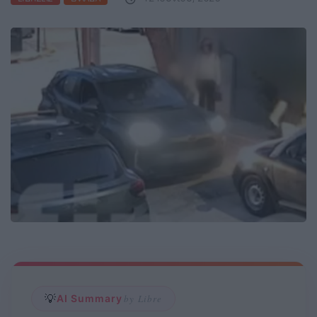
💡
AI Summary
by Libre