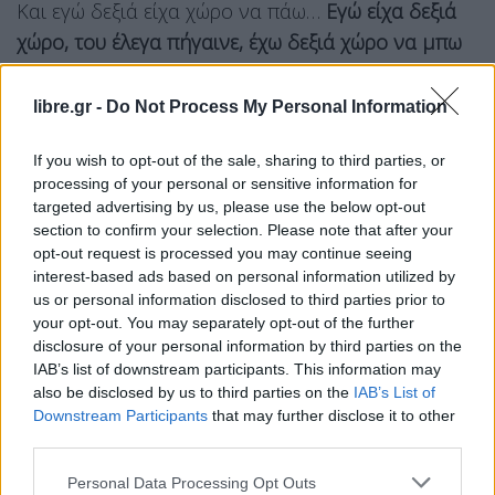
Και εγώ δεξιά είχα χώρο να πάω…
Εγώ είχα δεξιά
χώρο, του έλεγα πήγαινε, έχω δεξιά χώρο να μπω
εκεί που είναι τα παρκαρισμένα αυτοκίνητα, για να
περάσει δίπλα μου
. Γιατί είναι κάτι σύνηθες, αυτός
libre.gr -
Do Not Process My Personal Information
ο δρόμος είναι διπλής κατεύθυνσης. Αυτός ήταν
If you wish to opt-out of the sale, sharing to third parties, or
πολύ πιο μπροστά μου.
Τουλάχιστον… πενήντα
processing of your personal or sensitive information for
μέτρα, αρκετά μακριά. Και ήρθε επίτηδες μπροστά
targeted advertising by us, please use the below opt-out
μου. Δεν τρακάραμε αλλά ήρθε και… μάρσαρε, και
section to confirm your selection. Please note that after your
opt-out request is processed you may continue seeing
έκατσε… έτσι, σφήνα μπροστά μου
» είπε
interest-based ads based on personal information utilized by
χαρακτηριστικά η γυναίκα.
us or personal information disclosed to third parties prior to
your opt-out. You may separately opt-out of the further
Όσον αφορά το μάτι της, ανέφερε: «
Έχω πάει στον
disclosure of your personal information by third parties on the
ιατροδικαστή σήμερα. Έχω μαυρισμένο μάτι
».
IAB’s list of downstream participants. This information may
also be disclosed by us to third parties on the
IAB’s List of
Στο Δαφνί ο 30χρονος
Downstream Participants
that may further disclose it to other
third parties.
Εντοπίστηκε και συνελήφθη χθες, Πέμπτη (11/6)
ο
οδηγός που το μεσημέρι της Τρίτης (9/6)
Personal Data Processing Opt Outs