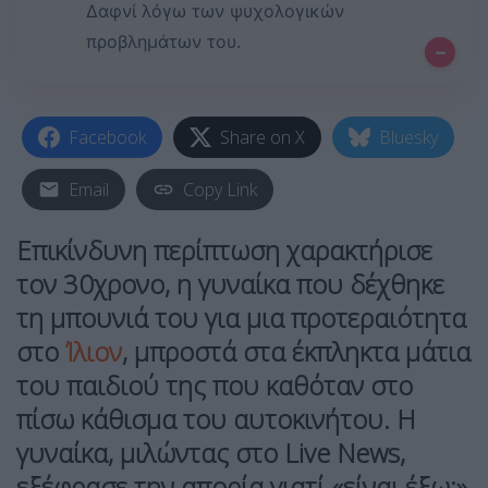
Δαφνί λόγω των ψυχολογικών
προβλημάτων του.
–
Facebook
Share on X
Bluesky
Email
Copy Link
Επικίνδυνη περίπτωση χαρακτήρισε
τον 30χρονο, η γυναίκα που δέχθηκε
τη μπουνιά του για μια προτεραιότητα
στο
Ίλιον
, μπροστά στα έκπληκτα μάτια
του παιδιού της που καθόταν στο
πίσω κάθισμα του αυτοκινήτου. Η
γυναίκα, μιλώντας στο Live News,
εξέφρασε την απορία γιατί
«είναι έξω;
»