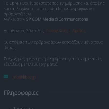
Το Libre είναι ένας ιστότοπος ενημέρωσης και άποψης
και στελεχώνεται από ομάδα δημοσιογράφων και
αρθρογράφων.
Ανήκει στην
SP COM Media @Communcations
.
Διευθυντής Σύνταξης:
Παναγιώτης Ι. Δρίβας
.
Οι απόψεις των αρθρογράφων εκφράζουν μόνο τους
ίδιους.
Στόχος μας η σφαιρική ενημέρωση για τις σημαντικές
εξελίξεις με “ελεύθερη” ματιά.
info@libre.gr
Πληροφορίες
Ταυτότητα