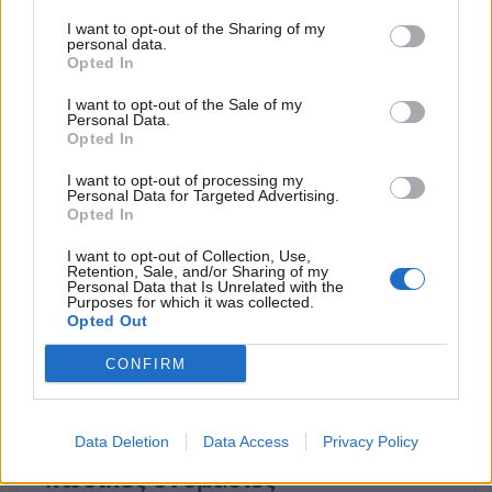
γρονθοκόπησε γυναίκα μέσα στο αυτοκίνητό
I want to opt-out of the Sharing of my
personal data.
της στο Ίλιον
μετά από διαπληκτισμό για την
Opted In
προτεραιότητα.
I want to opt-out of the Sale of my
Personal Data.
Σύμφωνα με πληροφορίες, πρόκειται για έναν
Opted In
30χρονο που αντιμετωπίζει ψυχολογικά
I want to opt-out of processing my
προβλήματα. Ο άνδρας συνελήφθη από
Personal Data for Targeted Advertising.
Opted In
αστυνομικούς του ΑΤ. Ιλίου και, μετά από εντολή
εισαγγελέα, υπεβλήθη σε ψυχιατρική εκτίμηση.
I want to opt-out of Collection, Use,
Retention, Sale, and/or Sharing of my
Κατόπιν διατάχθηκε ο εγκλεισμός του στο Δαφνί.
Personal Data that Is Unrelated with the
Purposes for which it was collected.
Opted Out
CONFIRM
Data Deletion
Data Access
Privacy Policy