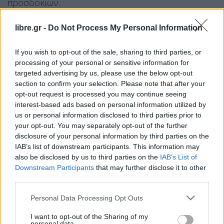
προσδοκιών.
Το αν το εγχείρημα του Αλέξη Τσίπρα μπορεί να
libre.gr -
Do Not Process My Personal Information
ανταποκριθεί σε αυτή την ανάγκη, ο ίδιος δεν το
προεξοφλεί. «Δεν το ξέρω, θα δείξει», είπε.
If you wish to opt-out of the sale, sharing to third parties, or
processing of your personal or sensitive information for
Ο ΣΥΡΙΖΑ και ο κύκλος που έκλεισε
targeted advertising by us, please use the below opt-out
section to confirm your selection. Please note that after your
Για τον ΣΥΡΙΖΑ, ο Γιάννης Δραγασάκης
opt-out request is processed you may continue seeing
χρησιμοποίησε καθαρές διατυπώσεις. Αναγνώρισε
interest-based ads based on personal information utilized by
us or personal information disclosed to third parties prior to
ότι το κόμμα βρίσκεται «σε δύσκολη θέση» και
your opt-out. You may separately opt-out of the further
υπενθύμισε ότι ο ίδιος αποχώρησε επειδή θεωρεί
disclosure of your personal information by third parties on the
πως «το θετικό του έργο έκλεισε».
IAB’s list of downstream participants. This information may
also be disclosed by us to third parties on the
IAB’s List of
Δεν αρνήθηκε το δικαίωμα όσων παραμένουν
Downstream Participants
that may further disclose it to other
third parties.
στον ΣΥΡΙΖΑ να επιχειρήσουν να του δώσουν
συνέχεια. Ωστόσο, κατέστησε σαφές ότι η δική του
Personal Data Processing Opt Outs
προσδοκία βρίσκεται αλλού: σε ένα νέο, μαζικό,
I want to opt-out of the Sharing of my
λαϊκό κόμμα της Αριστεράς. «Αυτό πια δεν ήταν ο
personal data.