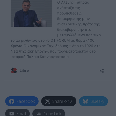
Facebook
Share on X
Bluesky
Email
Copy Link