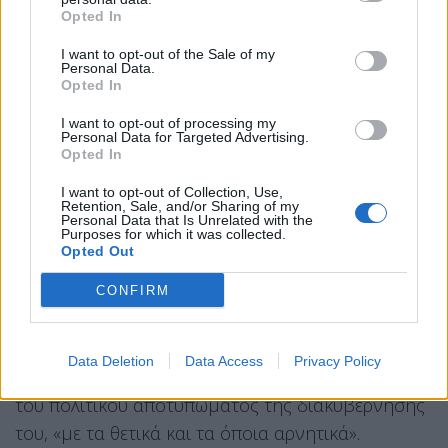
Opted In
ΣΥΡΙΖΑ και δεν μπορεί να είναι ο ΣΥΡΙΖΑ», είπε
χαρακτηριστικά.
I want to opt-out of the Sale of my
Personal Data.
Opted In
«Δεν βλέπω αλλαγή χωρίς τον
Τσίπρα»
I want to opt-out of processing my
Personal Data for Targeted Advertising.
Opted In
Η πιο καθαρή πολιτική τοποθέτηση του Γιάννη
I want to opt-out of Collection, Use,
Δραγασάκη αφορούσε τον ίδιο τον Αλέξη Τσίπρα.
Retention, Sale, and/or Sharing of my
Personal Data that Is Unrelated with the
«Σε ό,τι αφορά την κυβερνητική αλλαγή που
Purposes for which it was collected.
θέλουμε όλοι, εγώ δεν μπορώ να τη δω αυτή την
Opted Out
αλλαγή χωρίς τον Τσίπρα», ανέφερε.
CONFIRM
Απέδωσε στον πρώην πρωθυπουργό καταλυτικό
ρόλο λόγω της εμπειρίας του, της διεθνούς
Data Deletion
Data Access
Privacy Policy
αναγνωρισιμότητας που έχει αποκτήσει, αλλά και
του πολιτικού αποτυπώματος της διακυβέρνησής
του, «με τα θετικά και τα όποια αρνητικά».