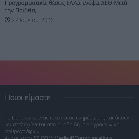
Προγραμματικές θέσεις ΕΛ.Α.Σ ενόψει ΔΕΘ-Μετά
την Παιδεία,...
27 Ιουλίου, 2026
Ποιοι είμαστε
Το Libre είναι ένας ιστότοπος ενημέρωσης και άποψης
και στελεχώνεται από ομάδα δημοσιογράφων και
αρθρογράφων.
Ανήκει στην
SP COM Media @Communcations
.