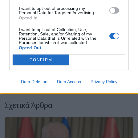
I want to opt-out of processing my
Personal Data for Targeted Advertising.
Opted In
I want to opt-out of Collection, Use,
Retention, Sale, and/or Sharing of my
Personal Data that Is Unrelated with the
Facebook
Share on X
Bluesky
Purposes for which it was collected.
Opted Out
Email
Copy Link
CONFIRM
Tags:
ΔΑΝΕΙΟ
ΔΝΤ
ουκρανια
Data Deletion
Data Access
Privacy Policy
ΣΥΜΦΩΝΙΑ
Σχετικά Άρθρα