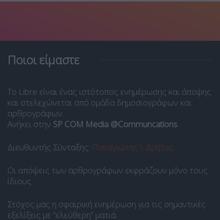
Ποιοι είμαστε
Το Libre είναι ένας ιστότοπος ενημέρωσης και άποψης
και στελεχώνεται από ομάδα δημοσιογράφων και
αρθρογράφων.
Ανήκει στην
SP COM Media @Communcations
.
Διευθυντής Σύνταξης:
Παναγιώτης Ι. Δρίβας
.
Οι απόψεις των αρθρογράφων εκφράζουν μόνο τους
ίδιους.
Στόχος μας η σφαιρική ενημέρωση για τις σημαντικές
εξελίξεις με “ελεύθερη” ματιά.