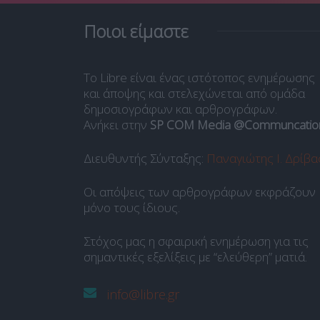
Ποιοι είμαστε
Το Libre είναι ένας ιστότοπος ενημέρωσης
και άποψης και στελεχώνεται από ομάδα
δημοσιογράφων και αρθρογράφων.
Ανήκει στην
SP COM Media @Communcatio
Διευθυντής Σύνταξης:
Παναγιώτης Ι. Δρίβα
Οι απόψεις των αρθρογράφων εκφράζουν
μόνο τους ίδιους.
Στόχος μας η σφαιρική ενημέρωση για τις
σημαντικές εξελίξεις με “ελεύθερη” ματιά.
info@libre.gr