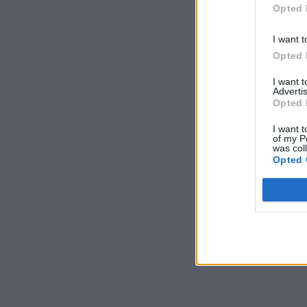
Opted 
I want t
Opted 
I want 
Advertis
Opted 
I want t
of my P
was col
Opted 