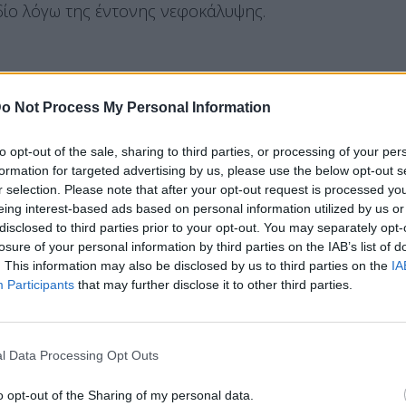
δίο λόγω της έντονης νεφοκάλυψης.
θήνας
ακούστηκαν οι πρώτες
βροντές
,
o Not Process My Personal Information
φαινομένων που αναμένονται τις επόμενες
to opt-out of the sale, sharing to third parties, or processing of your per
formation for targeted advertising by us, please use the below opt-out s
ηρεσία (ΕΜΥ)
προχώρησε σε επικαιροποίηση του
r selection. Please note that after your opt-out request is processed y
 διευρύνοντας τις περιοχές που αναμένεται να
eing interest-based ads based on personal information utilized by us or
disclosed to third parties prior to your opt-out. You may separately opt-
losure of your personal information by third parties on the IAB’s list of
. This information may also be disclosed by us to third parties on the
IA
Participants
that may further disclose it to other third parties.
ροσοχή, καθώς τα φαινόμενα ενδέχεται να
ς
,
καταιγίδες
και κατά τόπους ισχυρούς
l Data Processing Opt Outs
o opt-out of the Sharing of my personal data.