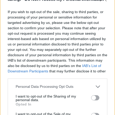
φωτογραφίας της Φωτογραφικής Λέσχης με
τίτλο
«Όψεις του στρατοπέδου Παύλου Μελά»
.
If you wish to opt-out of the sale, sharing to third parties, or
processing of your personal or sensitive information for
Αμέσως μετά την ξενάγηση ο πρόεδρος
targeted advertising by us, please use the below opt-out
section to confirm your selection. Please note that after your
του
ΠΑΣΟΚ
δήλωσε στους δημοσιογράφους: «Η
opt-out request is processed you may continue seeing
Δυτική Θεσσαλονίκη αναπτύσσεται, όμως
interest-based ads based on personal information utilized by
ζητούμενο είναι να βελτιωθεί η ζωή των μόνιμων
us or personal information disclosed to third parties prior to
your opt-out. You may separately opt-out of the further
κατοίκων γι αυτό πρέπει να υπάρξει ανάπλαση του
disclosure of your personal information by third parties on the
παραλιακού μετώπου, καλύτερα δίκτυα μεταφοράς
IAB’s list of downstream participants. This information may
και βασικό ζητούμενο είναι η επέκταση του Μετρό
also be disclosed by us to third parties on the
IAB’s List of
Downstream Participants
that may further disclose it to other
και, βέβαια, περισσότερες ζώνες πρασίνου σε όλες
third parties.
τις περιοχές.
Personal Data Processing Opt Outs
Σήμερα γίνεται ένα πρώτο και πολύ σημαντικό
I want to opt-out of the Sharing of my
βήμα εδώ στον
Δήμο Παύλου Μελά
. Πριν από
personal data.
Opted In
λίγο με ξενάγησε ο δήμαρχος σε ένα πνεύμονα
πρασίνου που πάρα πολλά μπορεί να δώσει στην
I want to opt-out of the Sale of my