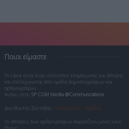
Ποιοι είμαστε
Το Libre είναι ένας ιστότοπος ενημέρωσης και άποψης
και στελεχώνεται από ομάδα δημοσιογράφων και
αρθρογράφων.
Ανήκει στην
SP COM Media @Communcations
.
Διευθυντής Σύνταξης:
Παναγιώτης Ι. Δρίβας
.
Οι απόψεις των αρθρογράφων εκφράζουν μόνο τους
ίδιους.