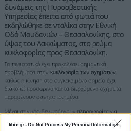
δυνάμεις της
Πυροσβεστικής
Υπηρεσίας
έπειτα από φωτιά που
εκδηλώθηκε σε
νταλίκα
στην
Εθνική
Οδό Μουδανιών – Θεσσαλονίκης
, στο
ύψος του
Λακκώματος
, στο ρεύμα
κυκλοφορίας προς
Θεσσαλονίκη
.
Το περιστατικό έχει προκαλέσει σημαντικά
προβλήματα στην
κυκλοφορία των οχημάτων
,
καθώς η κίνηση στο συγκεκριμένο σημείο έχει
διακοπεί προσωρινά και τα διερχόμενα οχήματα
παραμένουν ακινητοποιημένα.
Μέχρι στιγμής, δεν υπάρχουν πληροφορίες για
τραυματισμούς
, ενώ οι αρμόδιες αρχές
libre.gr -
Do Not Process My Personal Information
βρίσκονται στο σημείο για την αντιμετώπιση της