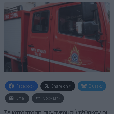
Facebook
Share on X
Bluesky
Email
Copy Link
Σε κατάσταση
συναγερμού
τέθηκαν οι