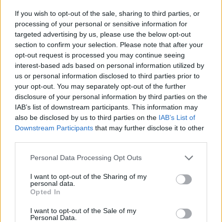
φωτιάς και την αποκατάσταση της κυκλοφορίας.
If you wish to opt-out of the sale, sharing to third parties, or
processing of your personal or sensitive information for
targeted advertising by us, please use the below opt-out
section to confirm your selection. Please note that after your
opt-out request is processed you may continue seeing
interest-based ads based on personal information utilized by
us or personal information disclosed to third parties prior to
your opt-out. You may separately opt-out of the further
disclosure of your personal information by third parties on the
IAB’s list of downstream participants. This information may
also be disclosed by us to third parties on the
IAB’s List of
Downstream Participants
that may further disclose it to other
Facebook
Share on X
Bluesky
third parties.
Personal Data Processing Opt Outs
Email
Copy Link
I want to opt-out of the Sharing of my
personal data.
Tags:
θεσσαλονίκη
νταλίκα
Opted In
I want to opt-out of the Sale of my
Personal Data.
Σχετικά Άρθρα