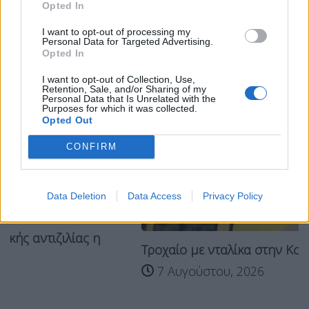
Opted In
I want to opt-out of processing my
Personal Data for Targeted Advertising.
Opted In
I want to opt-out of Collection, Use,
Retention, Sale, and/or Sharing of my
Personal Data that Is Unrelated with the
Purposes for which it was collected.
Opted Out
CONFIRM
Data Deletion
Data Access
Privacy Policy
 η
Τροχαίο με νταλίκα στην Κοζάνη: Τραυματίας ο
7 Αυγούστου, 2026