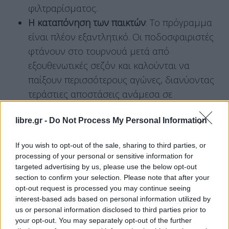
φιλτραρίσματος.
Η καταπόνηση των παικτών
: Το πρόγραμμα
είναι πλέον εξαντλητικό. Οι ποδοσφαιριστές
φτάνουν στο τουρνουά μετά από
εξουθενωτικές σεζόν και καλούνται να
παίξουν περισσότερους αγώνες, διανύοντας
τεράστιες αποστάσεις ανάμεσα σε
διαφορετικές κλιματικές ζώνες.
libre.gr -
Do Not Process My Personal Information
Η εμπορευματοποίηση
: Η γιγάντωση της
διοργάνωσης εξυπηρετεί ξεκάθαρα τα
If you wish to opt-out of the sale, sharing to third parties, or
οικονομικά πλάνα της FIFA για αυξημένα
processing of your personal or sensitive information for
έσοδα, τηλεοπτικά δικαιώματα και εισιτήρια,
targeted advertising by us, please use the below opt-out
section to confirm your selection. Please note that after your
θέτοντας σε δεύτερη μοίρα τη ρομαντική
opt-out request is processed you may continue seeing
πλευρά μιας άλλοτε «κλειστής»
interest-based ads based on personal information utilized by
ποδοσφαιρικής ελίτ.
us or personal information disclosed to third parties prior to
your opt-out. You may separately opt-out of the further