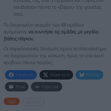
ιστορίας της, ενώ η Γερμανία και η Βραζιλία
κουβαλούν πάντα το «βάρος» της φανέλας
τους.
Το διευρυμένο φορμάτ των 48 ομάδων
αναμένεται
να ευνοήσει τις ομάδες με μεγάλο
βάθος πάγκου
.
Οι παραδοσιακές δυνάμεις έχουν το πλεονέκτημα
να διαχειριστούν την κόπωση, όμως τα νοκ-άουτ
κρύβουν πάντα παγίδες.
Facebook
Share on X
Bluesky
Email
Copy Link
Tags:
μουντιάλ