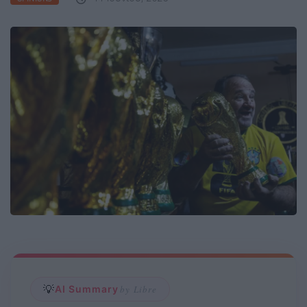
💡
AI Summary
by Libre