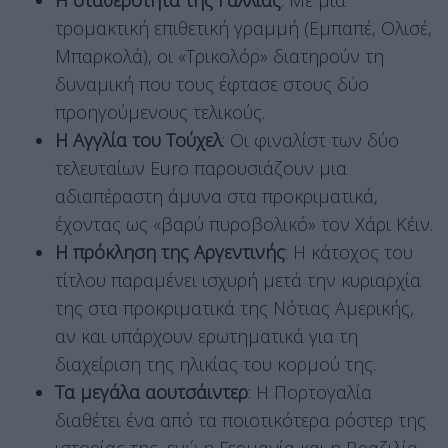
Η σταθερότητα της Γαλλίας
: Με μια
τρομακτική επιθετική γραμμή (Εμπαπέ, Ολισέ,
Μπαρκολά), οι «Τρικολόρ» διατηρούν τη
δυναμική που τους έφτασε στους δύο
προηγούμενους τελικούς.
Η Αγγλία του Τούχελ
: Οι φιναλίστ των δύο
τελευταίων Euro παρουσιάζουν μια
αδιαπέραστη άμυνα στα προκριματικά,
έχοντας ως «βαρύ πυροβολικό» τον Χάρι Κέιν.
Η πρόκληση της Αργεντινής
: Η κάτοχος του
τίτλου παραμένει ισχυρή μετά την κυριαρχία
της στα προκριματικά της Νότιας Αμερικής,
αν και υπάρχουν ερωτηματικά για τη
διαχείριση της ηλικίας του κορμού της.
Τα μεγάλα αουτσάιντερ
: Η Πορτογαλία
διαθέτει ένα από τα ποιοτικότερα ρόστερ της