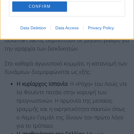
πρωτεία στα γήπεδα της Βόρειας Αμερικής.
CONFIRM
Οι αναλύσεις των
στοιχηματικών αποδόσεων
και
τα προηγμένα μοντέλα προσομοίωσης, όπως
Data Deletion
Data Access
Privacy Policy
αυτό του υπερυπολογιστή της Opta και της
Goldman Sachs, συμπίπτουν σε μεγάλο βαθμό για
την ιεραρχία των διεκδικητών.
Στο καθαρά αγωνιστικό κομμάτι, η κατανομή των
δυνάμεων διαμορφώνεται ως εξής:
Η κυρίαρχος Ισπανία
: Η «Ρόχα» του Λουίς ντε
λα Φουέντε πατάει στην κορυφή των
προγνωστικών. Η αρμονία της μεσαίας
γραμμής και η εκρηκτικότητα παικτών όπως
ο Λαμίν Γιαμάλ της δίνουν τον πρώτο λόγο
για το τρόπαιο.