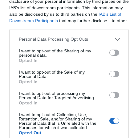
Παρά τις βάσιμες ενστάσεις, η έναρξη των
disclosure of your personal information by third parties on the
IAB’s list of downstream participants. This information may
αγώνων αναμένεται να επισκιάσει κάθε
also be disclosed by us to third parties on the
IAB’s List of
οργανωτική κριτική.
Η μαγεία του Μουντιάλ
Downstream Participants
that may further disclose it to other
κρύβεται πάντα στις ιστορίες που γεννά:
στα
third parties.
αουτσάιντερ που ανατρέπουν τα προγνωστικά,
Personal Data Processing Opt Outs
στους νέους πρωταγωνιστές που αναδύονται και
I want to opt-out of the Sharing of my
στο πάθος των φιλάθλων στις εξέδρες.
personal data.
Opted In
Το Παγκόσμιο Κύπελλο του 2026 αποτελεί ένα
I want to opt-out of the Sale of my
τεράστιο ποδοσφαιρικό πείραμα. Μένει να
Personal Data.
αποδειχθεί αν θα καταγραφεί στην ιστορία ως το
Opted In
πιο συμπεριληπτικό και θεαματικό τουρνουά όλων
I want to opt-out of processing my
Personal Data for Targeted Advertising.
των εποχών, ή ως μια
χαοτική υπερπαραγωγή που
Opted In
έχασε την αθλητική της ψυχή.
I want to opt-out of Collection, Use,
Retention, Sale, and/or Sharing of my
Η Ισπανία, η Γαλλία και η Αγγλία προβάλουν ως οι
Personal Data that Is Unrelated with the
Purposes for which it was collected.
μεγάλες δυνάμεις που θα διεκδικήσουν τα
Opted Out