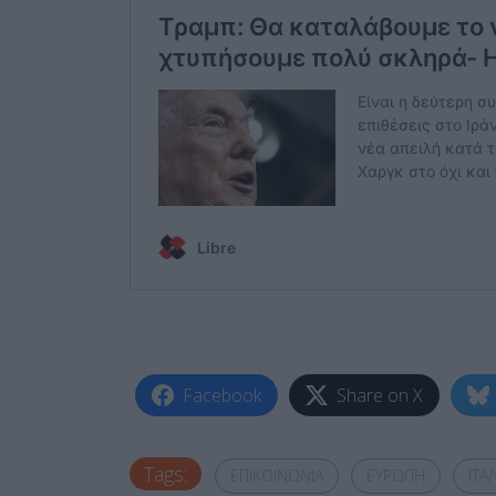
Facebook
Share on X
Tags:
ΕΠΙΚΟΙΝΩΝΙΑ
ΕΥΡΩΠΗ
ΙΤΑΛ