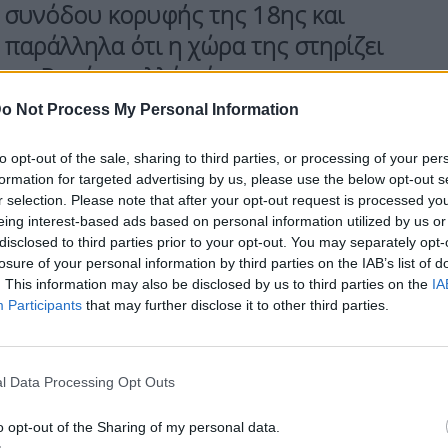
 συνόδου κορυφής της 18ης και
 παράλληλα ότι η χώρα της στηρίζει
 της Ρωσίας, αλλά πάντα με την
ι να συμβάλει στην οικοδόμηση
o Not Process My Personal Information
to opt-out of the sale, sharing to third parties, or processing of your per
formation for targeted advertising by us, please use the below opt-out s
θέτει νομιμοποίηση για να μπορεί να μιλά εξ
r selection. Please note that after your opt-out request is processed y
eing interest-based ads based on personal information utilized by us or
 πρόσωπο το οποίο να χαρακτηρίζεται από
disclosed to third parties prior to your opt-out. You may separately opt-
ι εξ ονόματος της Ένωσης με τη Ρωσία», είπε η
losure of your personal information by third parties on the IAB’s list of
. This information may also be disclosed by us to third parties on the
IA
Participants
that may further disclose it to other third parties.
Πολιτειών με το Ιράν, υπογράμμισε ότι
«η
l Data Processing Opt Outs
υνθηκών ελεύθερης ναυσιπλοΐας
στα Στενά του
o opt-out of the Sharing of my personal data.
ταλία στηρίζει τον συνεχώς μεταβαλλόμενο