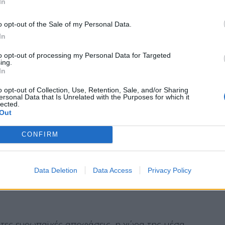
In
είες, ελπίζοντας η διαπραγμάτευση να είναι
ν εξελίξεων».
o opt-out of the Sale of my Personal Data.
In
ίδα Πρωθυπουργός κατέστησε σαφές ότι
η χώρα
πλισμό της Χεζμπολάχ
, όπως και την απόσυρση
to opt-out of processing my Personal Data for Targeted
ing.
ο Λίβανο.
In
o opt-out of Collection, Use, Retention, Sale, and/or Sharing
ersonal Data that Is Unrelated with the Purposes for which it
lected.
Out
αλία θεωρεί βασικής σημασίας την προσέγγιση η
γική αυτονομία», με συνεργασία και με χώρες
CONFIRM
 Κόλπου.
του ΑΕΠ μας στην άμυνα»
, δήλωσε στη Γερουσία
Data Deletion
Data Access
Privacy Policy
ατες ευρωπαϊκές αποφάσεις, η χώρα της μέσα