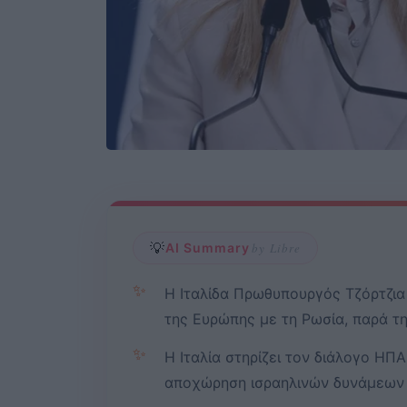
💡
AI Summary
by Libre
✨
Η Ιταλίδα Πρωθυπουργός Τζόρτζια
της Ευρώπης με τη Ρωσία, παρά τη
✨
Η Ιταλία στηρίζει τον διάλογο ΗΠ
αποχώρηση ισραηλινών δυνάμεων α