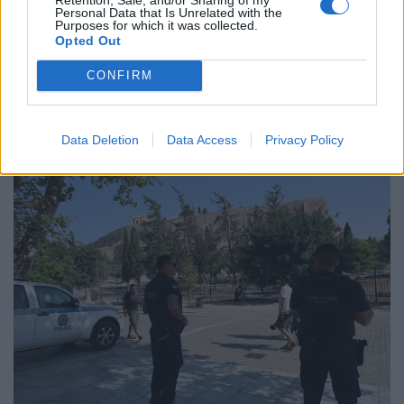
Personal Data that Is Unrelated with the
Purposes for which it was collected.
Tags:
62χρονος
έπεσε
Λευκάδα
Opted Out
CONFIRM
τουρίστας
τραυματίας
Σχετικά Άρθρα
Data Deletion
Data Access
Privacy Policy