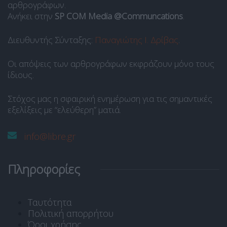
αρθρογράφων.
Ανήκει στην
SP COM Media @Communcations
.
Διευθυντής Σύνταξης:
Παναγιώτης Ι. Δρίβας
.
Οι απόψεις των αρθρογράφων εκφράζουν μόνο τους
ίδιους.
Στόχος μας η σφαιρική ενημέρωση για τις σημαντικές
εξελίξεις με “ελεύθερη” ματιά.
info@libre.gr
Πληροφορίες
Ταυτότητα
Πολιτική απορρήτου
Όροι χρήσης