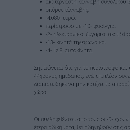
ακατέργαστη κάνναβη συνολικού 
σπόροι κάνναβης,
-4.080- ευρώ,
περίστροφο με -10- φυσίγγια,
-2- ηλεκτρονικές ζυγαριές ακριβείας
-13- κινητά τηλέφωνα και
-4- Ι.Χ.Ε. αυτοκίνητα.
Σημειώνεται ότι, για το περίστροφο και
44χρονος ημεδαπός, ενώ επιπλέον συν
διαπιστώθηκε να μην κατέχει τα απαρα
χώρα.
Οι συλληφθέντες, από τους οι -5- έχου
έτερα αδικήματα, θα οδηγηθούν στις αρ