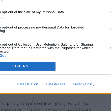
κίνηση ναρκωτικών ουσιών και ειδικότερα την
In
εριοχή της Κορινθίας, ενώ σε αυτή εντάσσονταν
o opt-out of the Sale of my Personal Data.
αθήκοντα και συγκεκριμένους ρόλους.
In
to opt-out of processing my Personal Data for Targeted
ing.
In
o opt-out of Collection, Use, Retention, Sale, and/or Sharing
πλήρη έλεγχο, συντονισμό και επιχειρησιακό
ersonal Data that Is Unrelated with the Purposes for which it
lected.
νωσης, λάμβαναν αποφάσεις σχετικά με τον
Out
ιας, την προμήθεια σπόρων κάνναβης,
CONFIRM
την επιλογή και εποπτεία των εργατών,
ν διαχειριστή της καλλιέργειας των
βανε τον συντονισμό και τη στήριξη των
Data Deletion
Data Access
Privacy Policy
επιτήρηση και λειτουργική υποστήριξη της
ρησε αγροτεμάχιο ιδιοκτησίας του για την
 παρείχε συμβουλές ως προς την καλλιέργεια