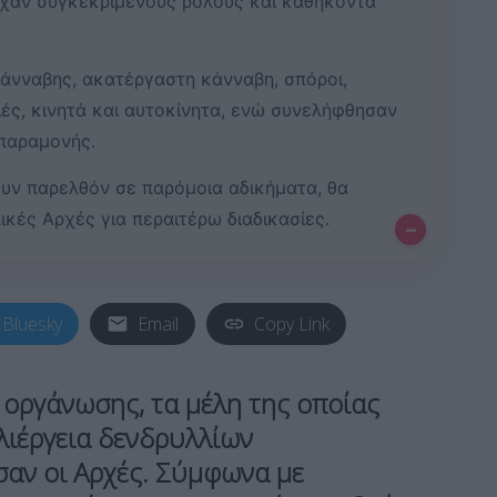
είχαν συγκεκριμένους ρόλους και καθήκοντα
άνναβης, ακατέργαστη κάνναβη, σπόροι,
ιές, κινητά και αυτοκίνητα, ενώ συνελήφθησαν
παραμονής.
ουν παρελθόν σε παρόμοια αδικήματα, θα
ικές Αρχές για περαιτέρω διαδικασίες.
–
Bluesky
Email
Copy Link
ς οργάνωσης
, τα μέλη της οποίας
λιέργεια δενδρυλλίων
σαν οι Αρχές. Σύμφωνα με