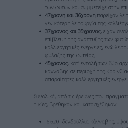
των φυτών και συμμετείχε στην επ
47χρονη και 36χρονη
παρείχαν λει
γενικότερη λειτουργία της καλλιέργ
37χρονος και 35χρονος,
είχαν ανα
επίβλεψη της ανάπτυξης των φυτών
καλλιεργητικές ενέργειες, ενώ λει
φύλαξης της φυτείας,
45χρονος
, κατ’ εντολή των δύο αρ
κάνναβης σε περιοχή της Κορινθίας
απαραίτητες καλλιεργητικές ενέργει
Συνολικά, από τις έρευνες που πραγματ
οικίες, βρέθηκαν και κατασχέθηκαν:
-6.620- δενδρύλλια κάνναβης, ύψου