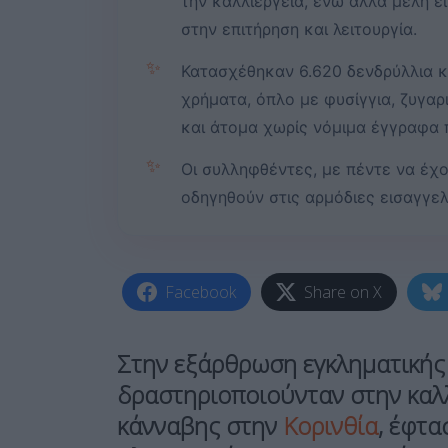
την καλλιέργεια, ενώ άλλα μέλη 
στην επιτήρηση και λειτουργία.
✨
Κατασχέθηκαν 6.620 δενδρύλλια κ
χρήματα, όπλο με φυσίγγια, ζυγαρ
και άτομα χωρίς νόμιμα έγγραφα 
✨
Οι συλληφθέντες, με πέντε να έχ
οδηγηθούν στις αρμόδιες εισαγγελ
Facebook
Share on X
Στην εξάρθρωση
εγκληματική
δραστηριοποιούνταν στην
καλ
κάνναβης
στην
Κορινθία
, έφτα