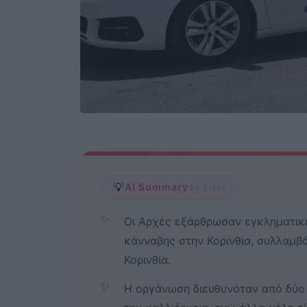
💡
AI Summary
by Libre
✨
Οι Αρχές εξάρθρωσαν εγκληματικ
κάνναβης στην Κορινθία, συλλαμβά
Κορινθία.
✨
Η οργάνωση διευθυνόταν από δύο 