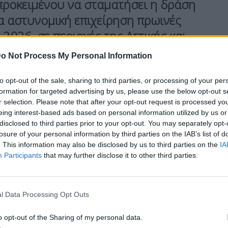
προκειμένου να σταματήσει η δράση
α αστυνομική επιχείρηση
πρωινές
 2026, σε περιοχές της Αττικής και
o Not Process My Personal Information
to opt-out of the sale, sharing to third parties, or processing of your per
σαν συνολικά 11 άτομα
, από τα οποία τα 9 είναι
formation for targeted advertising by us, please use the below opt-out s
ίων σχηματίστηκε δικογραφία για κατά
r selection. Please note that after your opt-out request is processed y
παράβαση της νομοθεσίας για τα
ναρκωτικά
, τα
eing interest-based ads based on personal information utilized by us or
disclosed to third parties prior to your opt-out. You may separately opt-
λιτών τρίτων χωρών.
losure of your personal information by third parties on the IAB’s list of
. This information may also be disclosed by us to third parties on the
IA
Participants
that may further disclose it to other third parties.
ιν αξιολόγησης και αξιοποίησης πληροφοριακών
α σημαντική τη συμβολή των αλβανικών Αρχών,
l Data Processing Opt Outs
τικών πράξεων, διαπιστώθηκε ότι τα δύο
 είχαν συγκροτήσει και διηύθυναν από κοινού την
o opt-out of the Sharing of my personal data.