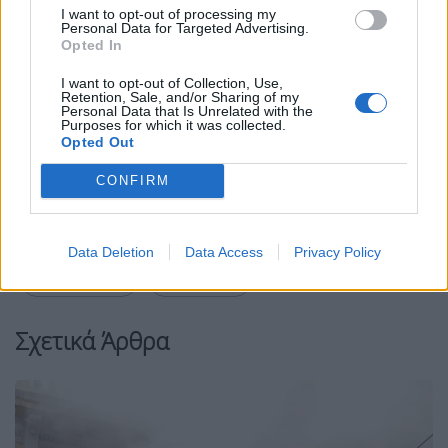
I want to opt-out of processing my
Personal Data for Targeted Advertising.
Opted In
I want to opt-out of Collection, Use,
Facebook
Share on X
Bluesky
Retention, Sale, and/or Sharing of my
Personal Data that Is Unrelated with the
Purposes for which it was collected.
Email
Copy Link
Opted Out
CONFIRM
Tags:
30ΧΡΟΝΟΣ
50ΧΡΟΝΗ
50ΧΡΟΝΟΣ
γρονθοκόπησε
ΕΠΙΘΕΣΗ
ΙΛΙΟΝ
Data Deletion
Data Access
Privacy Policy
ΞΥΛΟΔΑΡΜΟΣ
ΨΥΧΙΑΤΡΕΙΟ
Σχετικά Άρθρα