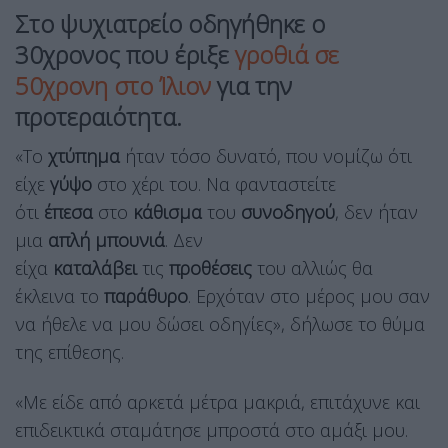
Στο ψυχιατρείο οδηγήθηκε ο
30χρονος που έριξε
γροθιά σε
50χρονη στο Ίλιον
για την
προτεραιότητα.
«Το
χτύπημα
ήταν τόσο δυνατό, που νομίζω ότι
είχε
γύψο
στο χέρι του. Να φανταστείτε
ότι
έπεσα
στο
κάθισμα
του
συνοδηγού
, δεν ήταν
μια
απλή μπουνιά
. Δεν
είχα
καταλάβει
τις
προθέσεις
του αλλιώς θα
έκλεινα το
παράθυρο
. Ερχόταν στο μέρος μου σαν
να ήθελε να μου δώσει οδηγίες», δήλωσε το θύμα
της επίθεσης.
«Με είδε από αρκετά μέτρα μακριά, επιτάχυνε και
επιδεικτικά σταμάτησε μπροστά στο αμάξι μου.