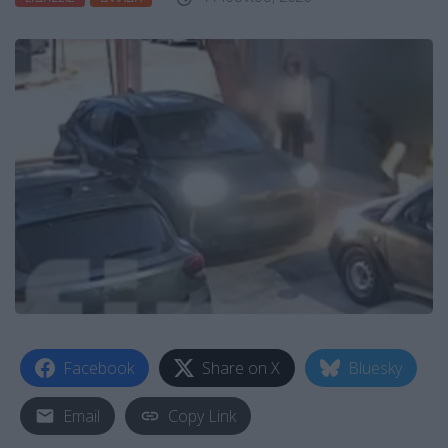
Facebook
Share on X
Bluesky
Email
Copy Link