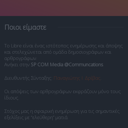
Ποιοι είμαστε
Το Libre είναι ένας ιστότοπος ενημέρωσης και άποψης
και στελεχώνεται από ομάδα δημοσιογράφων και
αρθρογράφων.
Ανήκει στην
SP COM Media @Communcations
.
Διευθυντής Σύνταξης:
Παναγιώτης Ι. Δρίβας
.
Οι απόψεις των αρθρογράφων εκφράζουν μόνο τους
ίδιους.
Στόχος μας η σφαιρική ενημέρωση για τις σημαντικές
εξελίξεις με “ελεύθερη” ματιά.