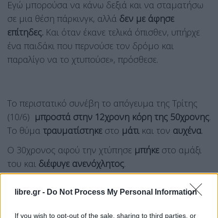
Εγώ μπορούσα να κάνω δεξιά και να σταματήσω
σε μια θέση πάρκινγκ, αλλά
δεν με άφησε
επίτηδες.
Και όταν έκανε τελικά όπισθεν, υπήρχε
ένα παιδάκι που περνούσε τον δρόμο και
παραλίγο να το χτυπούσε», πρόσθεσε.
Το περιστατικό συνέβη το απόγευμα της Τρίτης
(10/6)
μπροστά στην 12χρονη κόρη της 50χρονης
.
Το θύμα
τραυματίστηκε
στο
μάτι
και τον
αυχένα
.
Ο 30χρονος αφού την χτύπησε
μπήκε
στο αμάξι
του και
διέφυγε
ανενόχλητος
.
libre.gr -
Do Not Process My Personal Information
If you wish to opt-out of the sale, sharing to third parties, or