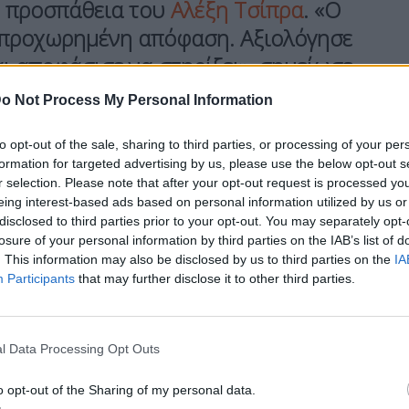
ην προσπάθεια του
Αλέξη Τσίπρα
.
«Ο
ι προχωρημένη απόφαση
. Αξιολόγησε
αι αποφάσισε να στηρίξει», σημείωσε
ς Δημήτρη Μανιάτη, Αναστασία
o Not Process My Personal Information
to opt-out of the sale, sharing to third parties, or processing of your per
formation for targeted advertising by us, please use the below opt-out s
 του ΣΥΡΙΖΑ αντιλήφθηκαν ότι η ΕΛΑΣ του Αλέξη
r selection. Please note that after your opt-out request is processed y
οποίο μπορεί να συμβάλει
στη διαμόρφωση μιας
eing interest-based ads based on personal information utilized by us or
disclosed to third parties prior to your opt-out. You may separately opt-
καθεστώς Μητσοτάκη γι’ αυτόν το λόγο το
losure of your personal information by third parties on the IAB’s list of
τροφικά».
. This information may also be disclosed by us to third parties on the
IA
Participants
that may further disclose it to other third parties.
στρατηγικό λάθος» η αντιπαράθεση μαζί του,
l Data Processing Opt Outs
 στις επόμενες εκλογές «μια ευρεία προοδευτική
σοτάκη».
o opt-out of the Sharing of my personal data.