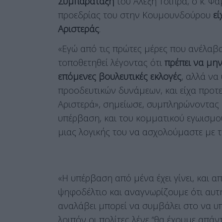
Συμπαράταξη
του Αλέξη Τσίπρα, ο κ. Φ
προεδρίας του στην Κουμουνδούρου
εί
Αριστεράς
.
«Εγώ από τις πρώτες μέρες που ανέλαβα
τοποθετηθεί λέγοντας ότι
πρέπει να μη
επόμενες βουλευτικές εκλογές
, αλλά να
προοδευτικών δυνάμεων, και είχα προτεί
Αριστερά», σημείωσε, συμπληρώνοντας ότ
υπέρβαση, και του κομματικού εγωισμού
μιας λογικής του να ασχολούμαστε με τ
«Η υπέρβαση από μένα έχει γίνει, και απ
ψηφοδέλτιο και αναγνωρίζουμε ότι αυτ
αναλάβει μπορεί να συμβάλει στο να υ
λοιπόν οι πολίτες λένε “θα έχουμε απάν