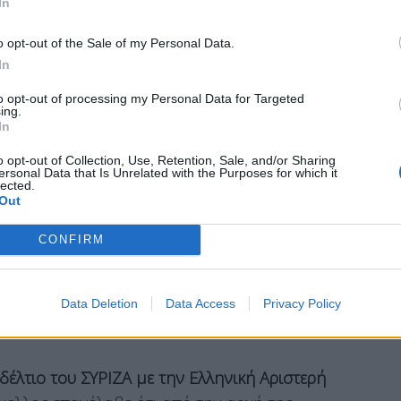
In
 για να υπάρχει στις επόμενες εκλογές μια -αν
για να πέσει το καθεστώς, γιατί για να πέσει το
o opt-out of the Sale of my Personal Data.
In
υναμική. Άρα δεν έμεινε μόνο στην αξιολόγηση
ασή μας», ανέφερε ο Πρόεδρος του ΣΥΡΙΖΑ,
to opt-out of processing my Personal Data for Targeted
ing.
ητές, θέλουμε να συμβάλουμε σε αυτήν, για να
In
απάντηση. Το καθεστώς χρειάζεται απάντηση και
o opt-out of Collection, Use, Retention, Sale, and/or Sharing
ένε “σε ποιους απευθύνεται αυτή η απόφαση της
ersonal Data that Is Unrelated with the Purposes for which it
lected.
ς πολίτες. Εμείς λοιπόν επιλέξαμε. Είμαστε
Out
α. Και στο ερώτημα “γιατί δεν είστε μαζί;”,
CONFIRM
βε την ευθύνη, απάντησε από τώρα θετικά, γιατί
αι το κοινωνικό ενδιαφέρον, και είμαστε δίπλα
Data Deletion
Data Access
Privacy Policy
έλτιο του ΣΥΡΙΖΑ με την Ελληνική Αριστερή