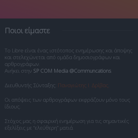
Ποιοι είμαστε
Το Libre είναι ένας ιστότοπος ενημέρωσης και άποψης
και στελεχώνεται από ομάδα δημοσιογράφων και
αρθρογράφων.
Ανήκει στην
SP COM Media @Communcations
.
Διευθυντής Σύνταξης:
Παναγιώτης Ι. Δρίβας
.
Οι απόψεις των αρθρογράφων εκφράζουν μόνο τους
ίδιους.
Στόχος μας η σφαιρική ενημέρωση για τις σημαντικές
εξελίξεις με “ελεύθερη” ματιά.