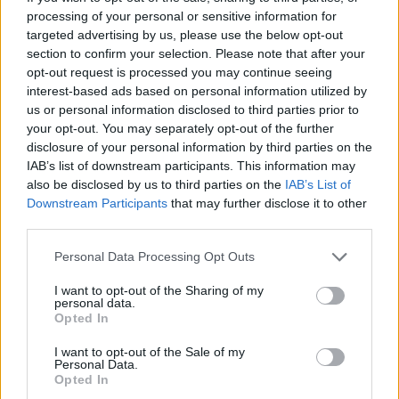
Για τον ανεφοδιασμό και τη μεταφορά των
processing of your personal or sensitive information for
καυσίμων, τα οποία τοποθετούσαν σε μπιτόνια ή
targeted advertising by us, please use the below opt-out
ειδικές δεξαμενές πάνω σε οχήματα, οι δύο
section to confirm your selection. Please note that after your
opt-out request is processed you may continue seeing
βασικοί κατηγορούμενοι συνεργάζονταν εναλλάξ
interest-based ads based on personal information utilized by
με τέσσερα ακόμη άτομα.
us or personal information disclosed to third parties prior to
your opt-out. You may separately opt-out of the further
disclosure of your personal information by third parties on the
IAB’s list of downstream participants. This information may
also be disclosed by us to third parties on the
IAB’s List of
Downstream Participants
that may further disclose it to other
third parties.
Personal Data Processing Opt Outs
I want to opt-out of the Sharing of my
personal data.
Opted In
I want to opt-out of the Sale of my
Personal Data.
Opted In