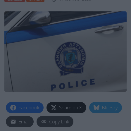
Facebook
Share on X
Bluesky
Email
Copy Link