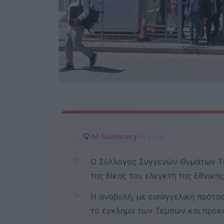
💡
AI Summary
by Libre
✨
Ο Σύλλογος Συγγενών Θυμάτων Τε
της δίκης του ελεγκτή της Εθνική
✨
Η αναβολή, με εισαγγελική πρότασ
το έγκλημα των Τεμπών και προκα