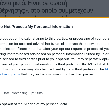
όνια μετά: Είναι σε σωστή
βέρνησης;», στο οποίο συμμετέχουν
ντίνος Κυρανάκης και ο Νίκος
όκληση σε όλο της το μεγαλείο».
o Not Process My Personal Information
to opt-out of the sale, sharing to third parties, or processing of your per
αβλήθηκε επ’ αόριστον η δίκη του ελεγκτή της
formation for targeted advertising by us, please use the below opt-out s
είται για παράβαση καθήκοντος για το πόρισμα
r selection. Please note that after your opt-out request is processed y
σης 717 για την τραγωδία στα Τέμπη. Το
eing interest-based ads based on personal information utilized by us or
disclosed to third parties prior to your opt-out. You may separately opt-
ή πρόταση, ανέβαλε την εκδίκαση της υπόθεσης
losure of your personal information by third parties on the IAB’s list of
τη σύμβαση 717 και εκκρεμεί στην Ευρωπαϊκή
. This information may also be disclosed by us to third parties on the
IA
Participants
that may further disclose it to other third parties.
l Data Processing Opt Outs
 την σημερινή ανακοίνωση του Συλλόγου, με
ν ότι η «συγκάλυψη» της υπόθεσης, «βρίσκεται
o opt-out of the Sharing of my personal data.