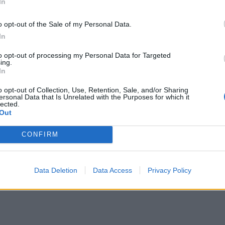
In
α μια ακόμη φορά η σκοπιμότητα του
πό απαράδεκτες καθυστερήσεις και παλινωδίες
o opt-out of the Sale of my Personal Data.
νεχώς νέα εμπόδια στην αποκάλυψη της
In
 έχουμε επανειλημμένα καταγγείλει ως Σύλλογος
to opt-out of processing my Personal Data for Targeted
λήματος των Τεμπών, από το κράτος, την
ing.
In
 θα παίρνει όλο και μεγαλύτερες διαστάσεις»,
o opt-out of Collection, Use, Retention, Sale, and/or Sharing
ersonal Data that Is Unrelated with the Purposes for which it
lected.
γενών των Θυμάτων των Τεμπών, έφερε και το
Out
όνια από την «μαύρη μέρα» της 28ης
δία. Κεντρικοί ομιλητές θα είναι ο
CONFIRM
μοκρατία και ο Νίκος Παππάς από τον ΣΥΡΙΖΑ.
ν ανακοίνωσή τους: «Η πολιτική αυτών των
Data Deletion
Data Access
Privacy Policy
νθρώπινες ζωές μπροστά στα κέρδη των