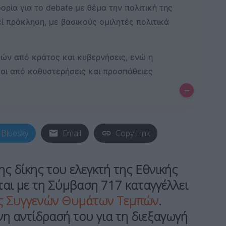
ρία για το debate με θέμα την πολιτική της
ί πρόκληση, με βασικούς ομιλητές πολιτικά
ών από κράτος και κυβερνήσεις, ενώ η
ται από καθυστερήσεις και προσπάθειες
–
Bluesky
Email
Copy Link
ης δίκης του ελεγκτή της
Εθνικής
ται με τη
Σύμβαση 717
καταγγέλλει
ς Συγγενών Θυμάτων
Τεμπών
.
νη αντίδρασή του για τη διεξαγωγή