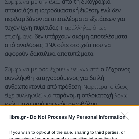
Σύμφωνα με την ίδια,
από τη δικογραφία
απουσιάζει η ιατροδικαστική έκθεση, ενώ δεν
περιλαμβάνονται αποτελέσματα εξετάσεων για
τυχόν ίχνη πυρίτιδας
. Παράλληλα, όπως
επισήμανε,
δεν υπάρχουν ακόμη αποτελέσματα
από αναλύσεις DNA ούτε στοιχεία που να
αφορούν δακτυλικά αποτυπώματα
.
Σύμφωνα με όσα έχουν γίνει γνωστά
ο 65χρονος
συνελήφθη κατηγορούμενος για διπλή
ανθρωποκτονία από πρόθεση
. Νωρίτερα, ο ίδιος
είχε συλληφθεί για
παράνομη οπλοκατοχή
λόγω
ενός μαχαιριού και ενός αεροβόλου
.
libre.gr -
Do Not Process My Personal Information
If you wish to opt-out of the sale, sharing to third parties, or
processing of your personal or sensitive information for