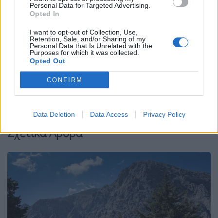
Personal Data for Targeted Advertising.
Facebook
Share on X
Bluesky
Opted In
Email
Copy Link
I want to opt-out of Collection, Use,
Retention, Sale, and/or Sharing of my
Personal Data that Is Unrelated with the
Purposes for which it was collected.
Tags:
Opted Out
65ΧΡΟΝΟΣ
ΑΙΓΙΟ
ΑΠΟΛΟΓΙΑ
CONFIRM
ΔΙΠΛΗ ΔΟΛΟΦΟΝΙΑ
ΔΟΛΟΦΟΝΙΑ
Δραστης
ΙΤΑΛΟΣ
Data Deletion
Data Access
Privacy Policy
Σχετικά Άρθρα