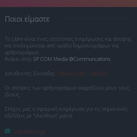
Ποιοι είμαστε
Το Libre είναι ένας ιστότοπος ενημέρωσης και άποψης
και στελεχώνεται από ομάδα δημοσιογράφων και
αρθρογράφων.
Ανήκει στην
SP COM Media @Communcations
.
Διευθυντής Σύνταξης:
Παναγιώτης Ι. Δρίβας
.
Οι απόψεις των αρθρογράφων εκφράζουν μόνο τους
ίδιους.
Στόχος μας η σφαιρική ενημέρωση για τις σημαντικές
εξελίξεις με “ελεύθερη” ματιά.
info@libre.gr