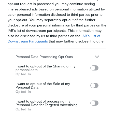
opt-out request is processed you may continue seeing
του Ιράν το βράδυ της Κυριακής, ο Τραμπ δήλωσε
interest-based ads based on personal information utilized by
στο δίκτυο ότι το Ισραήλ ενημέρωσε την
us or personal information disclosed to third parties prior to
your opt-out. You may separately opt-out of the further
Ουάσιγκτον για τις επιθέσεις πολύ αργά,
καθώς οι
disclosure of your personal information by third parties on the
πύραυλοι ήταν ήδη καθ’ οδόν προς το Ιράν
.
IAB’s list of downstream participants. This information may
Πρόσθεσε ότι κατάφερε να περιορίσει την έκταση
also be disclosed by us to third parties on the
IAB’s List of
Downstream Participants
that may further disclose it to other
της επίθεσης.
third parties.
Ο Τραμπ είπε ακόμη ότι πέντε χώρες της περιοχής
Personal Data Processing Opt Outs
που συμμετέχουν στις προσπάθειες
διαμεσολάβησης μεταξύ των ΗΠΑ και του Ιράν
I want to opt-out of the Sharing of my
personal data.
τού ζήτησαν να ασκήσει πίεση στον Νετανιάχου
Opted In
για να σταματήσει τις επιθέσεις
και να
I want to opt-out of the Sale of my
Personal Data.
προχωρήσει σε συμφωνία.
Opted In
Αλλά και το πρωί της Δευτέρας, Ιρανοί
I want to opt-out of processing my
Personal Data for Targeted Advertising.
αξιωματούχοι επικοινώνησαν με την Ουάσιγκτον
Opted In