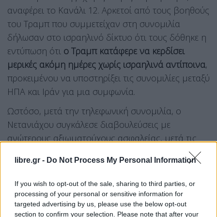
αναφέρει το Κανάλι 12. Αρκετοί από τους βοηθούς
του Τραμπ που συμμετείχαν στη συνομιλία
δήλωσαν στο ισραηλινό δίκτυο ότι τους δόθηκε η
εντύπωση ότι
ο Τραμπ κατάφερε να κερδίσει
μερικές ακόμη ημέρες χωρίς ισραηλινά αντίποινα
,
προκειμένου να υποστηρίξει τις συνομιλίες μεταξύ
ΗΠΑ και Ιράν για μια συμφωνία.
Ωστόσο, μετά την τηλεφωνική συνομιλία, ο
Νετανιάχου συγκάλεσε διαβουλεύσεις με
ανώτερους αξιωματούχους ασφαλείας, μετά τις
οποίες
ενημέρωσε τον Υπουργό Εξωτερικών των
libre.gr -
Do Not Process My Personal Information
ΗΠΑ, Μάρκο Ρούμπιο, ότι είχε αποφασίσει να
πραγματοποιήσει επιθέσεις
στο Ιράν, σύμφωνα με
If you wish to opt-out of the sale, sharing to third parties, or
το Κανάλι 12.
processing of your personal or sensitive information for
targeted advertising by us, please use the below opt-out
section to confirm your selection. Please note that after your
Σχετικά με τις αρχικές επιθέσεις του Ισραήλ κατά