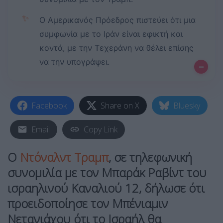
✨
Ο Αμερικανός Πρόεδρος πιστεύει ότι μια
συμφωνία με το Ιράν είναι εφικτή και
κοντά, με την Τεχεράνη να θέλει επίσης
να την υπογράψει.
–
Facebook
Share on X
Bluesky
Email
Copy Link
Ο
Ντόναλντ Τραμπ
, σε τηλεφωνική
συνομιλία με τον Μπαράκ Ραβίντ του
ισραηλινού Καναλιού 12, δήλωσε ότι
προειδοποίησε τον Μπένιαμιν
Νετανιάχου ότι το Ισραήλ θα