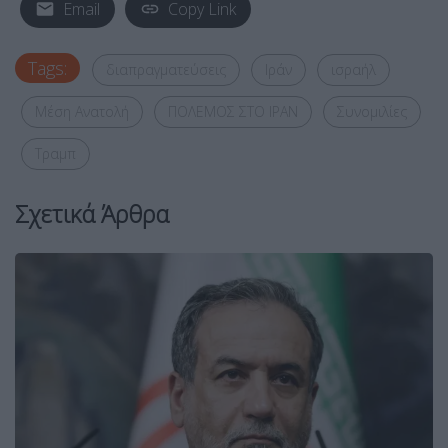
Email
Copy Link
Tags:
διαπραγματεύσεις
Ιράν
ισραήλ
Μέση Ανατολή
ΠΟΛΕΜΟΣ ΣΤΟ ΙΡΑΝ
Συνομιλίες
Τραμπ
Σχετικά Άρθρα