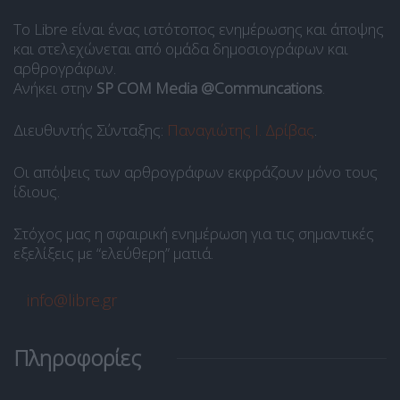
Το Libre είναι ένας ιστότοπος ενημέρωσης και άποψης
και στελεχώνεται από ομάδα δημοσιογράφων και
αρθρογράφων.
Ανήκει στην
SP COM Media @Communcations
.
Διευθυντής Σύνταξης:
Παναγιώτης Ι. Δρίβας
.
Οι απόψεις των αρθρογράφων εκφράζουν μόνο τους
ίδιους.
Στόχος μας η σφαιρική ενημέρωση για τις σημαντικές
εξελίξεις με “ελεύθερη” ματιά.
info@libre.gr
Πληροφορίες