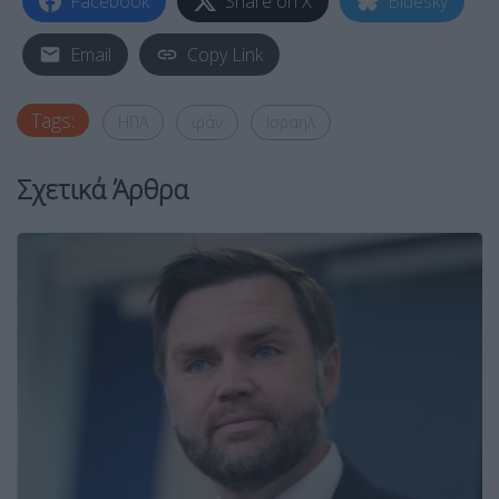
Facebook
Share on X
Bluesky
Email
Copy Link
Tags:
ΗΠΑ
ιράν
Ισραηλ
Σχετικά Άρθρα