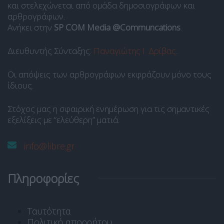
και στελεχώνεται από ομάδα δημοσιογράφων και
αρθρογράφων.
Ανήκει στην
SP COM Media @Communcations
.
Διευθυντής Σύνταξης:
Παναγιώτης Ι. Δρίβας
.
Οι απόψεις των αρθρογράφων εκφράζουν μόνο τους
ίδιους.
Στόχος μας η σφαιρική ενημέρωση για τις σημαντικές
εξελίξεις με “ελεύθερη” ματιά.
info@libre.gr
Πληροφορίες
Ταυτότητα
Πολιτική απορρήτου