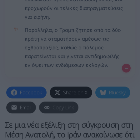
προχωρούν οι τελικές διαπραγματεύσεις
για ειρήνη.
✨
Παράλληλα, ο Τραμπ ζήτησε από τα δύο
κράτη να σταματήσουν αμέσως τις
εχθροπραξίες, καθώς ο πόλεμος
παρατείνεται και γίνεται αντιδημοφιλής
εν όψει των ενδιάμεσων εκλογών.
–
Facebook
Share on X
Bluesky
Email
Copy Link
Σε μια νέα εξέλιξη στη
σύγκρουση στη
Μέση Ανατολή
, το
Ιράν
ανακοίνωσε ότι