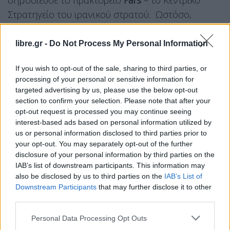
δημοσίευσε το πρακτορείο
Fars
– το Κεντρικό
Στρατηγείο του ιρανικού στρατού. Ωστόσο,
προειδοποίησε για «
σκληρότερες
» επιθέσεις σε
περίπτωση που το Ισραήλ ξαναρχίσει τις επιθέσεις
libre.gr -
Do Not Process My Personal Information
εναντίον του
Λιβάνου.
If you wish to opt-out of the sale, sharing to third parties, or
Νωρίτερα, ο
Ντόναλντ Τραμπ
έκανε γνωστό μέσω
processing of your personal or sensitive information for
targeted advertising by us, please use the below opt-out
του Truth Social ότι «τόσο το Ισραήλ όσο και το
section to confirm your selection. Please note that after your
Ιράν» επιδιώκουν «μία άμεση κατάπαυση του
opt-out request is processed you may continue seeing
πυρός» και ότι οι «τελικές» διαπραγματεύσεις για
interest-based ads based on personal information utilized by
us or personal information disclosed to third parties prior to
την «ειρήνη» «προοδεύουν».
your opt-out. You may separately opt-out of the further
disclosure of your personal information by third parties on the
«Και οι δύο πλευρές, το Ισραήλ και το Ιράν,
IAB’s list of downstream participants. This information may
επιδιώκουν μια άμεση ΚΑΤΑΠΑΥΣΗ ΤΟΥ ΠΥΡΟΣ! Οι
also be disclosed by us to third parties on the
IAB’s List of
Downstream Participants
that may further disclose it to other
τελικές διαπραγματεύσεις για την “Ειρήνη”
third parties.
προχωρούν, εκτός αν η άγνοια ή η ανοησία
σταθούν εμπόδιο. Ο αποκλεισμός θα παραμείνει
Personal Data Processing Opt Outs