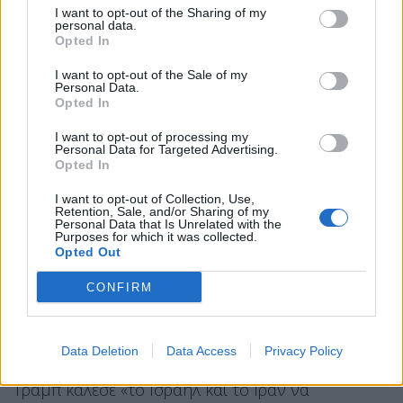
σε πλήρη ισχύ και καθολική εφαρμογή μέχρι να
I want to opt-out of the Sharing of my
personal data.
επιτευχθεί μια “Τελική Συμφωνία”.
Τα πράγματα θα
Opted In
πρέπει να κινηθούν γρήγορα».
I want to opt-out of the Sale of my
Personal Data.
Opted In
I want to opt-out of processing my
Personal Data for Targeted Advertising.
Opted In
I want to opt-out of Collection, Use,
Retention, Sale, and/or Sharing of my
Personal Data that Is Unrelated with the
Purposes for which it was collected.
Opted Out
CONFIRM
Data Deletion
Data Access
Privacy Policy
Σε προηγούμενη ανάρτησή του στο Truth Social ο
Τραμπ κάλεσε «το Ισραήλ και το Ιράν να