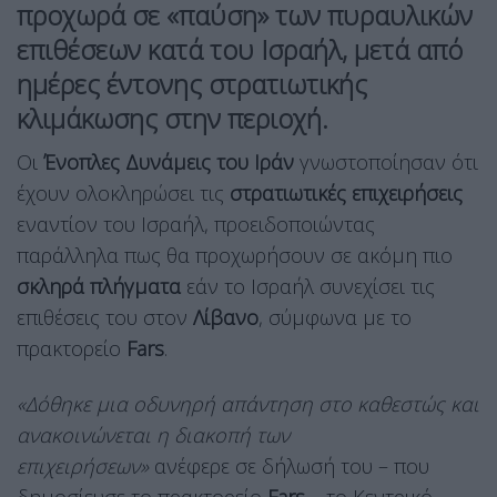
προχωρά σε «
παύση
» των
πυραυλικών
επιθέσεων
κατά του
Ισραήλ
, μετά από
ημέρες έντονης
στρατιωτικής
κλιμάκωσης
στην περιοχή.
Οι
Ένοπλες Δυνάμεις του Ιράν
γνωστοποίησαν ότι
έχουν ολοκληρώσει τις
στρατιωτικές επιχειρήσεις
εναντίον του Ισραήλ, προειδοποιώντας
παράλληλα πως θα προχωρήσουν σε ακόμη πιο
σκληρά πλήγματα
εάν το Ισραήλ συνεχίσει τις
επιθέσεις του στον
Λίβανο
, σύμφωνα με το
πρακτορείο
Fars
.
«Δόθηκε μια οδυνηρή απάντηση στο καθεστώς και
ανακοινώνεται η διακοπή των
επιχειρήσεων»
ανέφερε σε δήλωσή του – που