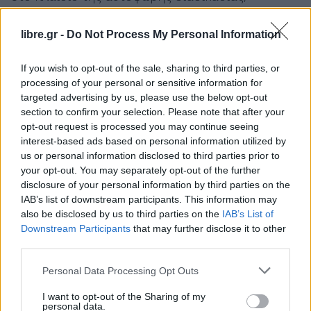
οδηγήθηκε στις εισαγγελικές αρχές και αφέθηκε
ελεύθερος
μέχρι τη διερεύνηση της υπόθεσης. Να
libre.gr -
Do Not Process My Personal Information
σημειωθεί ότι βρέθηκε
αρνητικός
σε αλκοτέστ στο
If you wish to opt-out of the sale, sharing to third parties, or
οποίο υποβλήθη.
processing of your personal or sensitive information for
targeted advertising by us, please use the below opt-out
Το τροχαίο σημειώθηκε
λίγο πριν τις 12 το βράδυ
section to confirm your selection. Please note that after your
της Κυριακής (7/6) στην περιοχή της Περαίας, στη
opt-out request is processed you may continue seeing
Θεσσαλονίκη, όταν
ΙΧ αυτοκίνητο με οδηγό τον
interest-based ads based on personal information utilized by
us or personal information disclosed to third parties prior to
38χρονο
παρέσυρε τη 15χρονη στο 21ο χλμ.
your opt-out. You may separately opt-out of the further
Θεσσαλονίκης – Μηχανιώνας, όταν η
ανήλικη
disclosure of your personal information by third parties on the
επιχείρησε να περάσει κάθετα το οδόστρωμα.
IAB’s list of downstream participants. This information may
also be disclosed by us to third parties on the
IAB’s List of
Downstream Participants
that may further disclose it to other
Facebook
Share on X
Bluesky
third parties.
Email
Copy Link
Personal Data Processing Opt Outs
I want to opt-out of the Sharing of my
Tags:
personal data.
Ανήλικη
Θεσσαλονίκη
ΙΠΠΟΚΡΑΤΕΙΟ