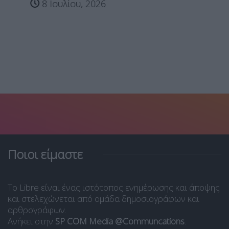
8 Ιουλίου, 2026
Ποιοι είμαστε
Το Libre είναι ένας ιστότοπος ενημέρωσης και άποψης
και στελεχώνεται από ομάδα δημοσιογράφων και
αρθρογράφων.
Ανήκει στην
SP COM Media @Communcations
.