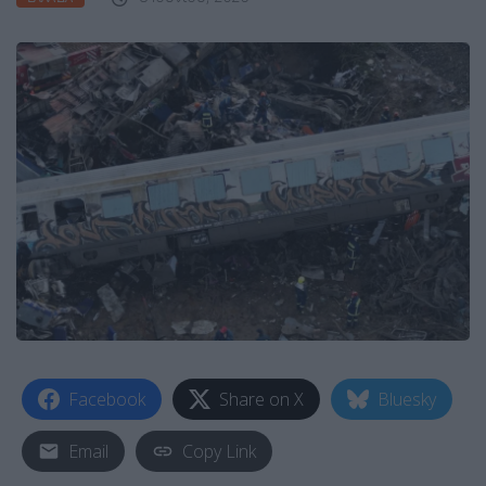
Facebook
Share on X
Bluesky
Email
Copy Link