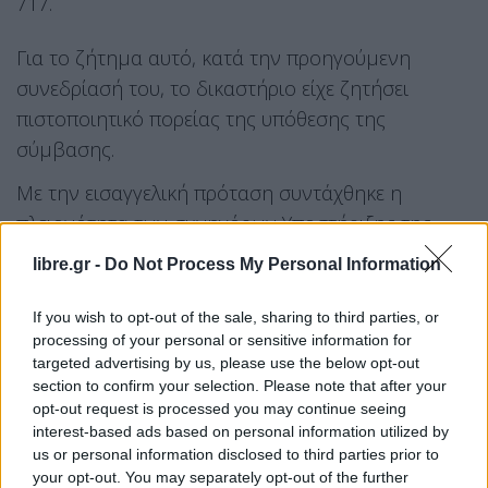
717.
Για το ζήτημα αυτό, κατά την προηγούμενη
συνεδρίασή του, το δικαστήριο είχε ζητήσει
πιστοποιητικό πορείας της υπόθεσης της
σύμβασης.
Με την εισαγγελική πρόταση συντάχθηκε η
πλειονότητα των συνηγόρων Υποστήριξης της
Κατηγορίας, που εκπροσωπούν θύματα της
libre.gr -
Do Not Process My Personal Information
τραγωδίας των Τεμπών. Μερικοί δικηγόροι
θυμάτων ωστόσο, διαφώνησαν ζητώντας να
If you wish to opt-out of the sale, sharing to third parties, or
processing of your personal or sensitive information for
προχωρήσει η δίκη του ελεγκτή.
targeted advertising by us, please use the below opt-out
section to confirm your selection. Please note that after your
Υπενθυμίζεται ότι το αδίκημα της παράβασης
opt-out request is processed you may continue seeing
καθήκοντος, σχετίζεται με εικαζόμενη πλημμελή
interest-based ads based on personal information utilized by
us or personal information disclosed to third parties prior to
έρευνα που διενήργησαν οι ελεγκτές, όσον αφορά
your opt-out. You may separately opt-out of the further