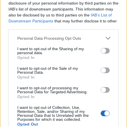
την υλοποίηση της Σύμβασης 717 της ΕΡΓΟΣΕ για
disclosure of your personal information by third parties on the
την αναβάθμιση του συστήματος
IAB’s list of downstream participants. This information may
also be disclosed by us to third parties on the
IAB’s List of
σηματοδότησης και τηλεδιοίκησης στη
Downstream Participants
that may further disclose it to other
σιδηροδρομική γραμμή Αθήνα – Θεσσαλονίκη –
third parties.
Προμαχώνας. Σύμφωνα με την κατηγορία, ο
Personal Data Processing Opt Outs
έλεγχος διενεργήθηκε με τρόπο που «ωφέλησε
παράνομα τους υπαιτίους», αποτρέποντας την
I want to opt-out of the Sharing of my
personal data.
απόδοση ποινικών ευθυνών για το επί σειρά ετών
Opted In
ανεκτέλεστο έργο.
I want to opt-out of the Sale of my
Personal Data.
Πηγή: ΑΠΕ-ΜΠΕ
Opted In
I want to opt-out of processing my
Facebook
Share on X
Bluesky
Personal Data for Targeted Advertising.
Opted In
Email
Copy Link
I want to opt-out of Collection, Use,
Retention, Sale, and/or Sharing of my
Personal Data that Is Unrelated with the
Tags:
Purposes for which it was collected.
τέμπη
Opted Out