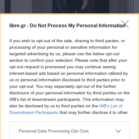
libre.gr -
Do Not Process My Personal Information
If you wish to opt-out of the sale, sharing to third parties, or
processing of your personal or sensitive information for
targeted advertising by us, please use the below opt-out
section to confirm your selection. Please note that after your
opt-out request is processed you may continue seeing
Συνάντηση του Πρωθυπουργού Κυριάκου Μητσοτάκη με τον
interest-based ads based on personal information utilized by
Πατριάρχη της Αγίας Πόλεως Ιερουσαλήμ και πάσης Παλαιστίνης
us or personal information disclosed to third parties prior to
κ.κ. Θεόφιλο Γ΄στο Μέγαρο Μαξίμου. Δευτέρα 8 Ιουνίου 2026
your opt-out. You may separately opt-out of the further
(ΓΙΑΝΝΗΣ ΠΑΝΑΓΟΠΟΥΛΟΣ / EUROKINISSI)
disclosure of your personal information by third parties on the
IAB’s list of downstream participants. This information may
also be disclosed by us to third parties on the
IAB’s List of
Downstream Participants
that may further disclose it to other
Ενθυμούμαι πάντα ότι στη σημαία του
third parties.
Πατριαρχείου υπάρχουν τα δύο ελληνικά
Personal Data Processing Opt Outs
γράμματα «Φ» και «Τ», «φύλακες του τάφου», κάτι