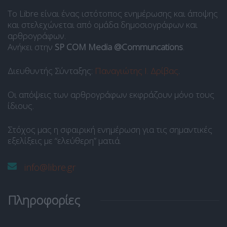
Το Libre είναι ένας ιστότοπος ενημέρωσης και άποψης
και στελεχώνεται από ομάδα δημοσιογράφων και
αρθρογράφων.
Ανήκει στην
SP COM Media @Communcations
.
Διευθυντής Σύνταξης:
Παναγιώτης Ι. Δρίβας
.
Οι απόψεις των αρθρογράφων εκφράζουν μόνο τους
ίδιους.
Στόχος μας η σφαιρική ενημέρωση για τις σημαντικές
εξελίξεις με “ελεύθερη” ματιά.
info@libre.gr
Πληροφορίες