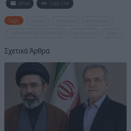
Email
Copy Link
Tags:
ελλάδα
Επίσκεψη
Μητσοτάκης
ΠΑΤΡΙΑΡΧΗΣ ΙΕΡΟΣΟΛΥΜΩΝ
συνάντηση
Τραμπ
Σχετικά Άρθρα