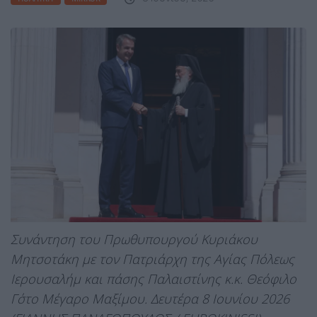
Συνάντηση του Πρωθυπουργού Κυριάκου
Μητσοτάκη με τον Πατριάρχη της Αγίας Πόλεως
Ιερουσαλήμ και πάσης Παλαιστίνης κ.κ. Θεόφιλο
Γ΄στο Μέγαρο Μαξίμου. Δευτέρα 8 Ιουνίου 2026