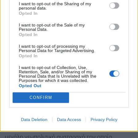
το οποίο υποδηλώνει την ιστορικότητα του
I want to opt-out of the Sharing of my
personal data.
γένους, αλλά και την πολύ μεγάλη σημασία την
Opted In
οποία η Ελληνική Πολιτεία αποδίδει στη στενή
I want to opt-out of the Sale of my
συνεργασία με το Πατριαρχείο Ιεροσολύμων και
Personal Data.
Opted In
βέβαια τον ρόλο που παίζουν και τα τέσσερα
πρεσβυγενή Πατριαρχεία -προεξέχουσας, βέβαια,
I want to opt-out of processing my
Personal Data for Targeted Advertising.
της μεγάλης Εκκλησίας της Κωνσταντινούπολης-
Opted In
για την ενότητα του ελληνικού ορθόδοξου
I want to opt-out of Collection, Use,
κόσμου.
Retention, Sale, and/or Sharing of my
Personal Data that Is Unrelated with the
Purposes for which it was collected.
Ξέρω ότι και εσείς, όπως και εγώ, νοιαζόμαστε
Opted Out
ιδιαίτερα για τη διαφύλαξη του ιδιαίτερου status
CONFIRM
quo των Αγίων Τόπων, όπως νοιαζόμαστε και για
την προστασία όλων των χριστιανικών ορθόδοξων
πληθυσμών στη Μέση Ανατολή, οι οποίοι και
Data Deletion
Data Access
Privacy Policy
αυτοί δοκιμάζονται μέσα από αυτή την πολύ
μεγάλη γεωπολιτική αναταραχή την οποία