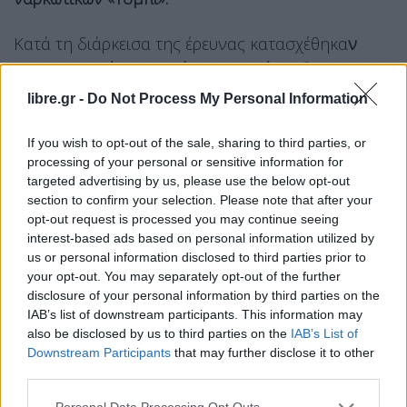
Κατά τη διάρκεισα της έρευνας κατασχέθηκα
ν
1.264 γραμμάρια ακατέργαστης κάνναβης, 98
γραμμάρια κατεργασμένης κάνναβης, μία
libre.gr -
Do Not Process My Personal Information
ψηφιακή ζυγαριά ακριβείας, 50 φυσίγγια
διαμετρήματος 7,65 χιλιοστών και 27 φυσίγγια
If you wish to opt-out of the sale, sharing to third parties, or
processing of your personal or sensitive information for
διαμετρήματος 9 χιλιοστών.
targeted advertising by us, please use the below opt-out
section to confirm your selection. Please note that after your
Σύμφωνα με τις εκτιμήσεις των Αρχών, η αξία των
opt-out request is processed you may continue seeing
κατασχεθέντων ναρκωτικών ουσιών ανέρχεται σε
interest-based ads based on personal information utilized by
περίπου 31.000 ευρώ.
us or personal information disclosed to third parties prior to
your opt-out. You may separately opt-out of the further
disclosure of your personal information by third parties on the
Την
προανάκριση
διενεργεί το Κεντρικό
IAB’s list of downstream participants. This information may
Λιμεναρχείο Ραφήνας, ενώ αναζητείται στο
also be disclosed by us to third parties on the
IAB’s List of
πλαίσιο της αυτόφωρης διαδικασίας ο ιδιοκτήτης
Downstream Participants
that may further disclose it to other
third parties.
της οικίας για παραβάσεις της νομοθεσίας περί
ναρκωτικών και όπλων.