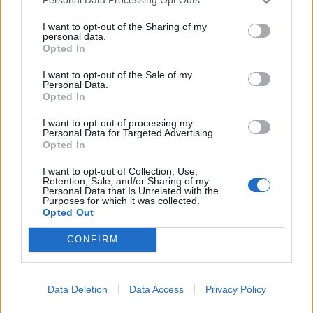
Personal Data Processing Opt Outs
I want to opt-out of the Sharing of my
Facebook
Share on X
Bluesky
personal data.
Opted In
Email
Copy Link
I want to opt-out of the Sale of my
Personal Data.
Opted In
Tags:
λιμεναρχειο
Ναρκωτικά
Ραφήνα
I want to opt-out of processing my
Personal Data for Targeted Advertising.
Opted In
Σχετικά Άρθρα
I want to opt-out of Collection, Use,
Retention, Sale, and/or Sharing of my
Personal Data that Is Unrelated with the
Purposes for which it was collected.
Opted Out
CONFIRM
Data Deletion
Data Access
Privacy Policy