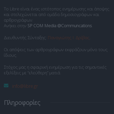
Το Libre είναι ένας ιστότοπος ενημέρωσης και άποψης
και στελεχώνεται από ομάδα δημοσιογράφων και
αρθρογράφων.
Ανήκει στην
SP COM Media @Communcations
.
Διευθυντής Σύνταξης:
Παναγιώτης Ι. Δρίβας
.
Οι απόψεις των αρθρογράφων εκφράζουν μόνο τους
ίδιους.
Στόχος μας η σφαιρική ενημέρωση για τις σημαντικές
εξελίξεις με “ελεύθερη” ματιά.
info@libre.gr
Πληροφορίες