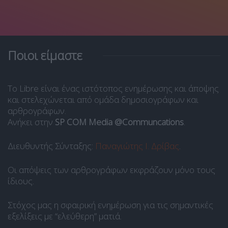
Ποιοι είμαστε
Το Libre είναι ένας ιστότοπος ενημέρωσης και άποψης
και στελεχώνεται από ομάδα δημοσιογράφων και
αρθρογράφων.
Ανήκει στην
SP COM Media @Communcations
.
Διευθυντής Σύνταξης:
Παναγιώτης Ι. Δρίβας
.
Οι απόψεις των αρθρογράφων εκφράζουν μόνο τους
ίδιους.
Στόχος μας η σφαιρική ενημέρωση για τις σημαντικές
εξελίξεις με “ελεύθερη” ματιά.