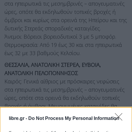
στα ηπειρωτικά τις μεσημβρινές – απογευματινές
ώρες, οπότε θα εκδηλωθούν τοπικές βροχές ή
όμβροι και κυρίως στα ορεινά της Ηπείρου και της
δυτικής Στερεάς σποραδικές καταιγίδες.
Άνεμοι: Βόρειοι βορειοδυτικοί 3 με 5 μποφόρ.
Θερμοκρασία: Από 19 έως 30 και στα ηπειρωτικά
έως 32 με 33 βαθμούς Κελσίου.
ΘΕΣΣΑΛΙΑ, ΑΝΑΤΟΛΙΚΗ ΣΤΕΡΕΑ, ΕΥΒΟΙΑ,
ΑΝΑΤΟΛΙΚΗ ΠΕΛΟΠΟΝΝΗΣΟΣ
Καιρός: Γενικά αίθριος με πρόσκαιρες νεφώσεις
στα ηπειρωτικά τις μεσημβρινές – απογευματινές
ώρες, οπότε στα ορεινά θα εκδηλωθούν τοπικές
βροχές ή όμβροι. Μεμονωμένες καταιγίδες θα
εκδηλωθούν στα ορεινά της Θεσσαλίας, της
libre.gr -
Do Not Process My Personal Information
κεντρικής Στερεάς και της ανατολικής
Πελοποννήσου.