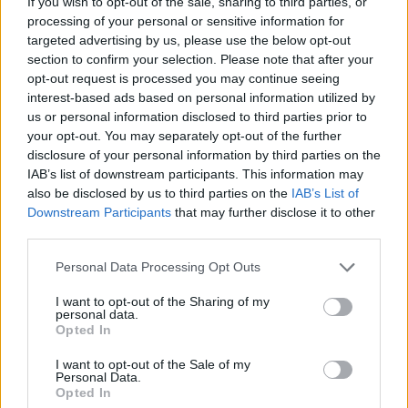
If you wish to opt-out of the sale, sharing to third parties, or
Άνεμοι: Από βόρειες διευθύνσεις 3 με 5 και στα
processing of your personal or sensitive information for
targeted advertising by us, please use the below opt-out
ανατολικά τοπικά 6 μποφόρ.
section to confirm your selection. Please note that after your
Θερμοκρασία: Από 18 έως 32 με 33 βαθμούς
opt-out request is processed you may continue seeing
Κελσίου.
interest-based ads based on personal information utilized by
us or personal information disclosed to third parties prior to
your opt-out. You may separately opt-out of the further
ΚΥΚΛΑΔΕΣ, ΚΡΗΤΗ
disclosure of your personal information by third parties on the
Καιρός: Γενικά αίθριος με αραιές νεφώσεις από το
IAB’s list of downstream participants. This information may
απόγευμα.
also be disclosed by us to third parties on the
IAB’s List of
Downstream Participants
that may further disclose it to other
Άνεμοι: Από βόρειες διευθύνσεις 5 με 6 μποφόρ.
third parties.
Θερμοκρασία: Από 20 έως 28 με 29 και στην
Personal Data Processing Opt Outs
Κρήτη έως 30 με 31 βαθμούς Κελσίου.
I want to opt-out of the Sharing of my
ΝΗΣΙΑ ΑΝΑΤΟΛΙΚΟΥ ΑΙΓΑΙΟΥ – ΔΩΔΕΚΑΝΗΣΑ
personal data.
Opted In
Καιρός: Γενικά αίθριος. Αραιές νεφώσεις από το
βράδυ.
I want to opt-out of the Sale of my
Personal Data.
Άνεμοι: Από βόρειες διευθύνσεις 5 με 6 μποφόρ.
Opted In