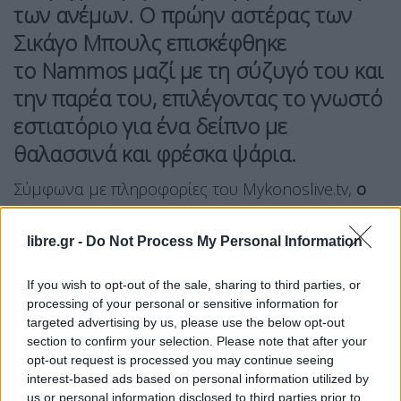
των ανέμων. Ο πρώην αστέρας των
Σικάγο Μπουλς επισκέφθηκε
το
Nammos
μαζί με τη σύζυγό του και
την παρέα του, επιλέγοντας το γνωστό
εστιατόριο για ένα δείπνο με
θαλασσινά και φρέσκα ψάρια.
Σύμφωνα με πληροφορίες του Mykonoslive.tv,
ο
Τζόρνταν έδειχνε ιδιαίτερα ευδιάθετος και
χαλαρός καθ’ όλη τη διάρκεια της βραδιάς
,
libre.gr -
Do Not Process My Personal Information
απολαμβάνοντας τόσο το φαγητό όσο και τη
If you wish to opt-out of the sale, sharing to third parties, or
φιλοξενία.
processing of your personal or sensitive information for
targeted advertising by us, please use the below opt-out
Ιδιαίτερη εντύπωση φαίνεται πως του προκάλεσε
section to confirm your selection. Please note that after your
το καρότσι με τα φρέσκα ψάρια, τις καραβίδες και
opt-out request is processed you may continue seeing
interest-based ads based on personal information utilized by
τους αστακούς που παρουσιάστηκε μπροστά στο
us or personal information disclosed to third parties prior to