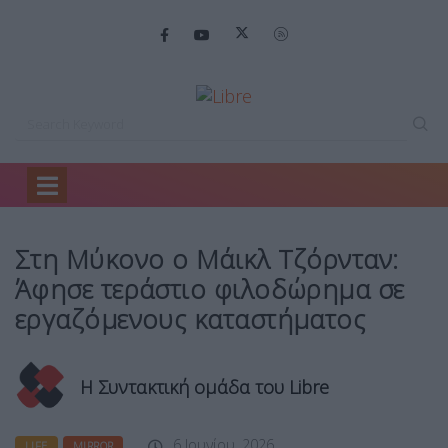
Home
Life
Στη Μύκονο ο…
Στη Μύκονο ο Μάικλ Τζόρνταν:
Άφησε τεράστιο φιλοδώρημα σε
εργαζόμενους καταστήματος
Η Συντακτική ομάδα του Libre
6 Ιουνίου, 2026
LIFE
MIRROR