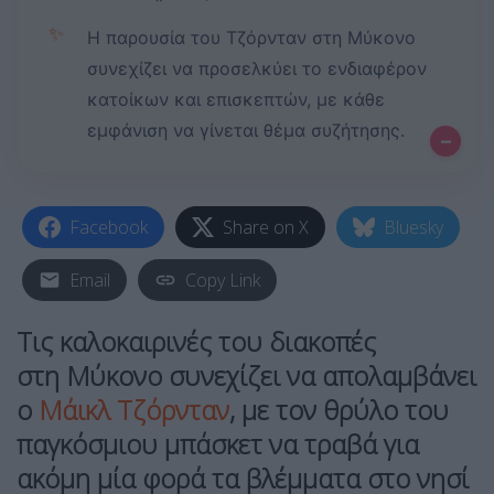
✨
Η παρουσία του Τζόρνταν στη Μύκονο
συνεχίζει να προσελκύει το ενδιαφέρον
κατοίκων και επισκεπτών, με κάθε
εμφάνιση να γίνεται θέμα συζήτησης.
–
Facebook
Share on X
Bluesky
Email
Copy Link
Τις καλοκαιρινές του διακοπές
στη
Μύκονο
συνεχίζει να απολαμβάνει
ο
Μάικλ Τζόρνταν
, με τον θρύλο του
παγκόσμιου μπάσκετ να τραβά για
ακόμη μία φορά τα βλέμματα στο νησί