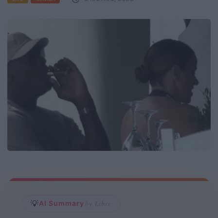
💡
AI Summary
by Libre