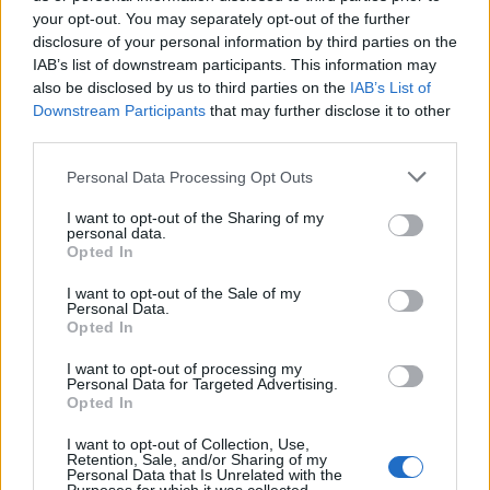
τραπέζι του
.
your opt-out. You may separately opt-out of the further
disclosure of your personal information by third parties on the
IAB’s list of downstream participants. This information may
also be disclosed by us to third parties on the
IAB’s List of
Μάλιστα, ο θρύλος του NBA παρατηρούσε με
Downstream Participants
that may further disclose it to other
third parties.
ενδιαφέρον τα θαλασσινά και δεν δίστασε να
βγάλει φωτογραφίες, εντυπωσιασμένος από την
Personal Data Processing Opt Outs
ποιότητα και την ποικιλία των προϊόντων.
I want to opt-out of the Sharing of my
personal data.
Ωστόσο, αυτό που συζητήθηκε περισσότερο μετά
Opted In
το τέλος του γεύματος ήταν η κίνησή του προς το
I want to opt-out of the Sale of my
προσωπικό του καταστήματος. Κατά την
Personal Data.
Opted In
αποχώρησή του,
ο Τζόρνταν άφησε
φιλοδώρημα που αντιστοιχούσε περίπου στο 50%
I want to opt-out of processing my
Personal Data for Targeted Advertising.
του συνολικού λογαριασμού,
αφήνοντας
Opted In
άφωνους τους εργαζομένους.
I want to opt-out of Collection, Use,
Retention, Sale, and/or Sharing of my
Personal Data that Is Unrelated with the