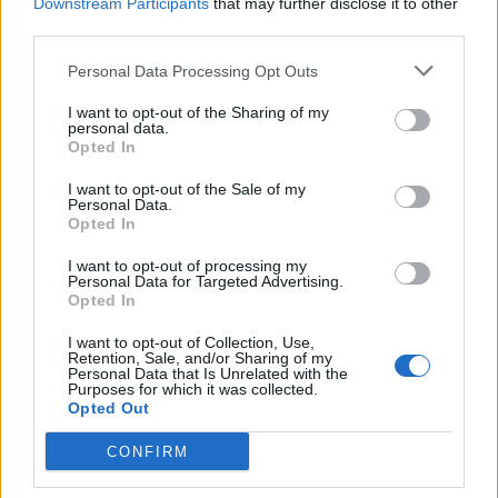
Downstream Participants
that may further disclose it to other
κατασκευάστρια με έδρα την Καλιφόρνια, η
third parties.
Anduril, προστίθεται στην ανακοίνωση.
Personal Data Processing Opt Outs
Δεν είναι ξεκάθαρο πότε θα παραδοθούν τα
I want to opt-out of the Sharing of my
personal data.
συστήματα αυτά. Συχνά οι συμφωνίες για την
Opted In
αγορά στρατιωτικών εξοπλισμών υλοποιούνται
I want to opt-out of the Sale of my
έπειτα από μακρές χρονικές περιόδους.
Personal Data.
Opted In
Το Κουβέιτ, στο έδαφος του οποίου βρίσκεται
I want to opt-out of processing my
μεγάλη αμερικανική στρατιωτική βάση, έχει μπει
Personal Data for Targeted Advertising.
επανειλημμένα στο στόχαστρο του Ιράν κατά τη
Opted In
διάρκεια του πολέμου στη Μέση Ανατολή, που
I want to opt-out of Collection, Use,
Retention, Sale, and/or Sharing of my
ξέσπασε με την αμερικανοϊσραηλινή επίθεση
Personal Data that Is Unrelated with the
Purposes for which it was collected.
εναντίον της Ισλαμικής Δημοκρατίας την 28η
Opted Out
Φεβρουαρίου.
CONFIRM
Την Τετάρτη, επιδρομή drones έπληξε το διεθνές