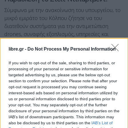
Σύμφωνα με την ανακοίνωση του υπουργείου, το
μικρό εμιράτο του Κόλπου ζήτησε να του
διατεθούν συστήματα για την αντιμετώπιση
drones, συναφής εξοπλισμός, υπηρεσίες και
εκπαίδευση.
libre.gr -
Do Not Process My Personal Information
«Η προτεινόμενη πώληση θα βελτιώσει τη
If you wish to opt-out of the sale, sharing to third parties, or
δυνατότητα του Κουβέιτ να αντιμετωπίζει
processing of your personal or sensitive information for
τρέχουσες και μελλοντικές απειλές παρέχοντας
targeted advertising by us, please use the below opt-out
μέσα ηλεκτρονικού πολέμου και αντιαεροπορικά
section to confirm your selection. Please note that after your
opt-out request is processed you may continue seeing
όπλα εναντίον μη επανδρωμένων εναέριων
interest-based ads based on personal information utilized by
συστημάτων»,
διαβεβαίωσε το αμερικανικό
us or personal information disclosed to third parties prior to
υπουργείο Εξωτερικών στην ανακοίνωση που
your opt-out. You may separately opt-out of the further
disclosure of your personal information by third parties on the
δημοσιοποίησε.
IAB’s list of downstream participants. This information may
Βασικός ανάδοχος θα είναι αμερικανική
also be disclosed by us to third parties on the
IAB’s List of