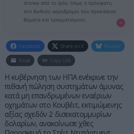
drones από το Ιράν, όπως η πρόσφατη
στο διεθνές αεροδρόμιο που προκάλεσε
θύματα και τραυματισμούς.
–
Facebook
Share on X
Bluesky
Email
Copy Link
Η κυβέρνηση των ΗΠΑ ενέκρινε την
πιθανή πώληση συστημάτων άμυνας
κατά μη επανδρωμένων εναέριων
οχημάτων στο Κουβέιτ, εκτιμώμενης
αξίας σχεδόν 2 δισεκατομμυρίων
δολαρίων, ανακοίνωσε χθες
Παρασκευή το Στέιτ Ντιπάρτμεντ.