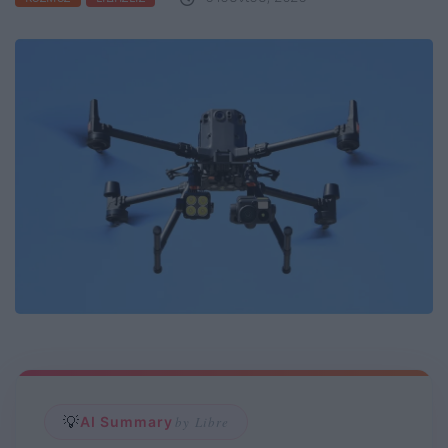
💡
AI Summary
by Libre