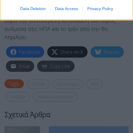
αεροδρόμιο του Κουβέιτ, σκοτώνοντας έναν
Data Deletion
Data Access
Privacy Policy
άνθρωπο και τραυματίζοντας δεκάδες άλλους,
παρά την υποτιθέμενη κατάπαυση του πυρός
ανάμεσα στις ΗΠΑ και το Ιράν από την 8η
Απριλίου.
Facebook
Share on X
Bluesky
Email
Copy Link
Tags:
DRONE
Εξοπλισμοί
ΗΠΑ
κουβέιτ
οπλικά συστήματα
Σχετικά Άρθρα