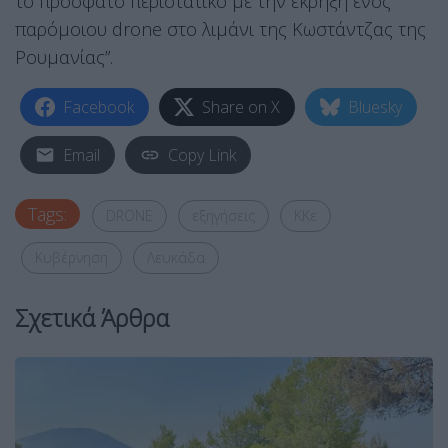
το πρόσφατο περιστατικό με την έκρηξη ενός
παρόμοιου drone στο λιμάνι της Κωστάντζας της
Ρουμανίας”.
Facebook
Share on X
Bluesky
Email
Copy Link
Tags:
DRONE
εξηγήσεις
ΚΚε
Κυβέρνηση
Λευκάδα
Σχετικά Άρθρα