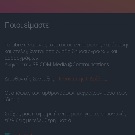
Ποιοι είμαστε
Το Libre είναι ένας ιστότοπος ενημέρωσης και άποψης
και στελεχώνεται από ομάδα δημοσιογράφων και
αρθρογράφων.
Ανήκει στην
SP COM Media @Communcations
.
Διευθυντής Σύνταξης:
Παναγιώτης Ι. Δρίβας
.
Οι απόψεις των αρθρογράφων εκφράζουν μόνο τους
ίδιους.
Στόχος μας η σφαιρική ενημέρωση για τις σημαντικές
εξελίξεις με “ελεύθερη” ματιά.