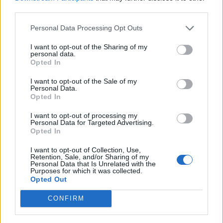
third parties.
Ριζοσπάστη, που αναφέρει πως το ουκρανικό
πλωτό drone που εντοπίστηκε στις 7 Μάη ανοιχτά
Personal Data Processing Opt Outs
της Λευκάδας, οπλισμένο με εκατοντάδες κιλά
I want to opt-out of the Sharing of my
εκρηκτικών, είχε αποστολή να χτυπήσει πλοίο του
personal data.
Opted In
Πολεμικού Ναυτικού της Ρωσίας, το οποίο
συνόδευε εμπορικό του ρωσικού «σκιώδους
I want to opt-out of the Sale of my
Personal Data.
στόλου».
Opted In
Μάλιστα ένα τέτοιο χτύπημα θα ήταν το πρώτο
I want to opt-out of processing my
Personal Data for Targeted Advertising.
που θα συνέβαινε, σηματοδοτώντας
σοβαρή
Opted In
κλιμάκωση και επέκταση του ιμπεριαλιστικού
I want to opt-out of Collection, Use,
πολέμου
χιλιάδες χιλιόμετρα μακριά από τα
Retention, Sale, and/or Sharing of my
Personal Data that Is Unrelated with the
ρωσοουκρανικά σύνορα.
Purposes for which it was collected.
Opted Out
Φαίνεται μάλιστα ότι αυτή η εξήγηση έχει δοθεί
CONFIRM
επίσημα από τις ουκρανικές αρχές εδώ και μέρες
σε αντίθεση με τους ισχυρισμούς και τις διαρροές