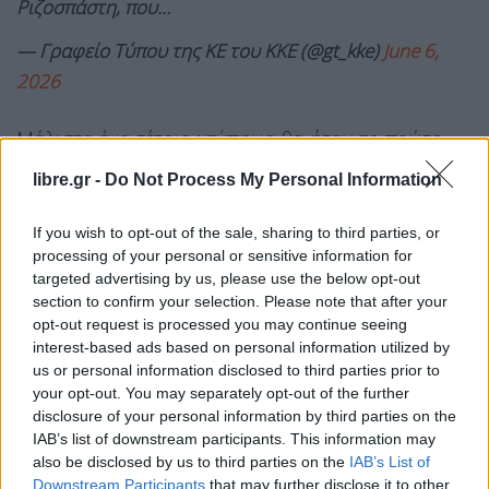
Ριζοσπάστη, που…
— Γραφείο Τύπου της ΚΕ του ΚΚΕ (@gt_kke)
June 6,
2026
Μάλιστα ένα τέτοιο χτύπημα θα ήταν το πρώτο
που θα συνέβαινε, σηματοδοτώντας σοβαρή
libre.gr -
Do Not Process My Personal Information
κλιμάκωση και επέκταση του ιμπεριαλιστικού
πολέμου χιλιάδες χιλιόμετρα μακριά από τα
If you wish to opt-out of the sale, sharing to third parties, or
processing of your personal or sensitive information for
ρωσοουκρανικά σύνορα” τονίζει.
targeted advertising by us, please use the below opt-out
Η ανακοίνωση του ΚΚΕ:
section to confirm your selection. Please note that after your
opt-out request is processed you may continue seeing
“Η ελληνική κυβέρνηση είναι υπόλογη απέναντι
interest-based ads based on personal information utilized by
us or personal information disclosed to third parties prior to
στον ελληνικό λαό! Η πολιτική της πολεμικής
your opt-out. You may separately opt-out of the further
εμπλοκής σέρνει τον λαό και τη χώρα στην
disclosure of your personal information by third parties on the
άβυσσο του ιμπεριαλιστικού πολέμου!
IAB’s list of downstream participants. This information may
also be disclosed by us to third parties on the
IAB’s List of
Αυτά επιβεβαιώνει το σημερινό δημοσίευμα του
Downstream Participants
that may further disclose it to other