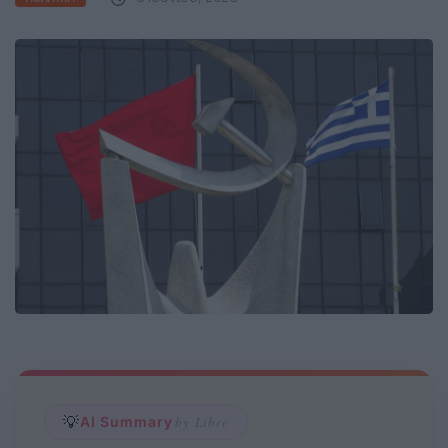
💡
AI Summary
by Libre