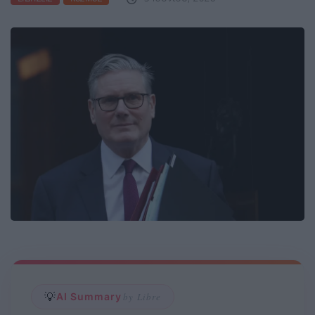
💡
AI Summary
by Libre