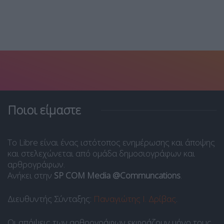
Ποιοι είμαστε
Το Libre είναι ένας ιστότοπος ενημέρωσης και άποψης
και στελεχώνεται από ομάδα δημοσιογράφων και
αρθρογράφων.
Ανήκει στην
SP COM Media @Communcations
.
Διευθυντής Σύνταξης:
Παναγιώτης Ι. Δρίβας
.
Οι απόψεις των αρθρογράφων εκφράζουν μόνο τους