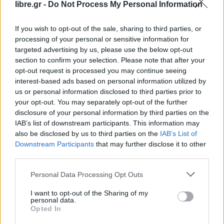
libre.gr -
Do Not Process My Personal Information
Ο Βρετανός Πρωθυπουργός ανακοίνωσε πως η
κυβέρνηση
θα δημοσιεύσει το επενδυτικό σχέδιό
If you wish to opt-out of the sale, sharing to third parties, or
processing of your personal or sensitive information for
της στην άμυνα «πριν από τη Σύνοδο του ΝΑΤΟ»
,
targeted advertising by us, please use the below opt-out
που έχει προγραμματιστεί για τις αρχές Ιουλίου.
section to confirm your selection. Please note that after your
opt-out request is processed you may continue seeing
Το σχέδιο αυτό υποτίθεται θα παρουσιαζόταν το
interest-based ads based on personal information utilized by
us or personal information disclosed to third parties prior to
φθινόπωρο του 2025, όμως
η οριστικοποίησή του
your opt-out. You may separately opt-out of the further
καθυστέρησε λόγω των δημοσιονομικών
disclosure of your personal information by third parties on the
περιορισμών
που επιδεινώθηκαν εξαιτίας των
IAB’s list of downstream participants. This information may
also be disclosed by us to third parties on the
IAB’s List of
οικονομικών συνεπειών του πολέμου στη Μέση
Downstream Participants
that may further disclose it to other
Ανατολή.
third parties.
Υψηλόβαθμοι αξιωματούχοι ή πρώην αξιωματικοί
Personal Data Processing Opt Outs
των ενόπλων δυνάμεων εξέφρασαν τις ανησυχίες
I want to opt-out of the Sharing of my
τους γι’ αυτήν την καθυστέρηση, εκτιμώντας πως
personal data.
Opted In
στέλνει ένα κακό μήνυμα στη βρετανική αμυντική