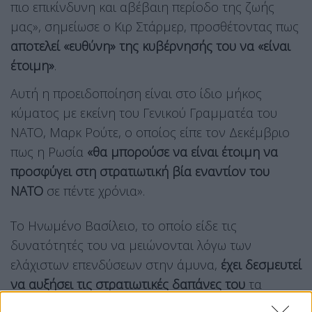
πιο επικίνδυνη και αβέβαιη περίοδο της ζωής
μας», σημείωσε ο Κιρ Στάρμερ, προσθέτοντας πως
αποτελεί «ευθύνη» της κυβέρνησής του να «είναι
έτοιμη»
.
Αυτή η προειδοποίηση είναι στο ίδιο μήκος
κύματος με εκείνη του Γενικού Γραμματέα του
ΝΑΤΟ, Μαρκ Ρούτε, ο οποίος είπε τον Δεκέμβριο
πως η Ρωσία
«θα μπορούσε να είναι έτοιμη να
προσφύγει στη στρατιωτική βία εναντίον του
ΝΑΤΟ
σε πέντε χρόνια».
Το Ηνωμένο Βασίλειο, το οποίο είδε τις
δυνατότητές του να μειώνονται λόγω των
ελάχιστων επενδύσεων στην άμυνα,
έχει δεσμευτεί
να αυξήσει τις στρατιωτικές δαπάνες του
τα
επόμενα χρόνια.