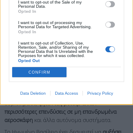
βιομηχανία
και στους συμμάχους του ΗΒ στους
I want to opt-out of the Sale of my
Personal Data.
κόλπους του ΝΑΤΟ.
Opted In
I want to opt-out of processing my
Σήμερα, ο Αρχηγός του Γενικού Επιτελείου Εθνικής
Personal Data for Targeted Advertising.
Opted In
Άμυνας, Ρίτσαρντ Νάιτον, προειδοποίησε πως η
Βρετανία
«πρέπει να δαπανήσει περισσότερα στην
I want to opt-out of Collection, Use,
Retention, Sale, and/or Sharing of my
άμυνά της και ταχύτερα»
. Η Ρωσία «διερευνά,
Personal Data that Is Unrelated with the
Purposes for which it was collected.
αμφισβητεί και δοκιμάζει τις άμυνές μας»,
Opted Out
υπογράμμισε.
CONFIRM
«Πρέπει να είμαστε έτοιμοι για συρράξεις
ενδεχομένως μεγαλύτερες σε διάρκεια και
Data Deletion
Data Access
Privacy Policy
μαζικότερες όπως το βλέπουμε στην Ουκρανία»,
συμπλήρωσε,
ζητώντας μεταξύ άλλων
περισσότερες επενδύσεις σε μη επανδρωμένα
αεροσκάφη
και άλλα αυτόνομα συστήματα.
Το Ηνωμένο Βασίλειο έχει δεσμευτεί να
αυξήσει