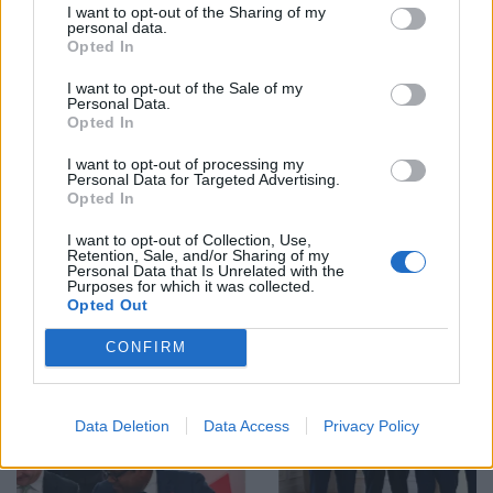
I want to opt-out of the Sharing of my
personal data.
Email
Copy Link
Opted In
I want to opt-out of the Sale of my
Personal Data.
Tags:
Ηράκλειο
Μητσοτάκης
ΝΔ
Opted In
Σαμαράς
I want to opt-out of processing my
Personal Data for Targeted Advertising.
Opted In
Σχετικά Άρθρα
I want to opt-out of Collection, Use,
Retention, Sale, and/or Sharing of my
Personal Data that Is Unrelated with the
Purposes for which it was collected.
Opted Out
CONFIRM
Data Deletion
Data Access
Privacy Policy