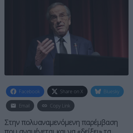
Facebook
Share on X
Bluesky
Email
Copy Link
Στην πολυαναμενόμενη παρέμβαση
που αναμένεται και να «δείξει» τα