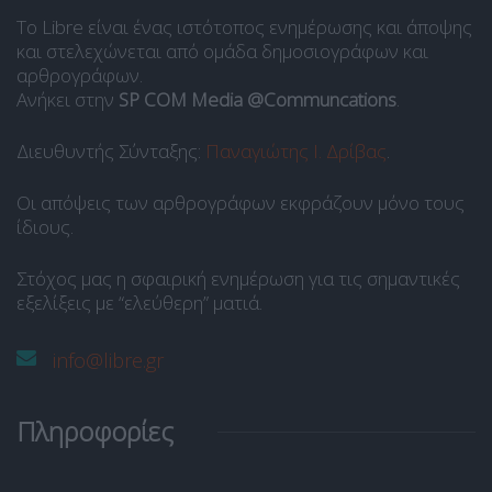
Το Libre είναι ένας ιστότοπος ενημέρωσης και άποψης
και στελεχώνεται από ομάδα δημοσιογράφων και
αρθρογράφων.
Ανήκει στην
SP COM Media @Communcations
.
Διευθυντής Σύνταξης:
Παναγιώτης Ι. Δρίβας
.
Οι απόψεις των αρθρογράφων εκφράζουν μόνο τους
ίδιους.
Στόχος μας η σφαιρική ενημέρωση για τις σημαντικές
εξελίξεις με “ελεύθερη” ματιά.
info@libre.gr
Πληροφορίες