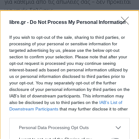
για καθεμία από τις απώλειές σας – δεν πρόκειται
για κενές δηλώσεις.
Γνωρίζουμε ότι το 63% των απωλειών σας στο
libre.gr -
Do Not Process My Personal Information
πεδίο μάχης είναι νεκροί, ενώ μόνο το 37%
If you wish to opt-out of the sale, sharing to third parties, or
τραυματίες. Στον 21ο αιώνα, κανένας στρατός δεν
processing of your personal or sensitive information for
μπορεί να αντέξει τέτοια αναλογία. Και το
targeted advertising by us, please use the below opt-out
ποσοστό των νεκρών θα συνεχίσει να αυξάνεται.
section to confirm your selection. Please note that after your
opt-out request is processed you may continue seeing
Δεν είναι ότι εμείς στην Ουκρανία ανησυχούμε για
interest-based ads based on personal information utilized by
us or personal information disclosed to third parties prior to
τη μοίρα των Ρώσων στρατιωτών μετά από όλα
your opt-out. You may separately opt-out of the further
όσα έχει φέρει ο πόλεμός σας στη χώρα μας.
disclosure of your personal information by third parties on the
IAB’s list of downstream participants. This information may
Αλλά εγώ ενδιαφέρομαι για τους Ουκρανούς.
also be disclosed by us to third parties on the
IAB’s List of
Downstream Participants
that may further disclose it to other
Χάνουμε τους ανθρώπους μας και κάθε απώλεια
third parties.
μας πονάει. Ακόμη κι όταν η αναλογία απωλειών
Personal Data Processing Opt Outs
Ουκρανίας προς Ρωσία είναι ένα προς πέντε ή ένα
προς έξι, εξακολουθεί να έχει τεράστια σημασία.