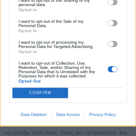
I want to opt-out of the Sharing of my
personal data.
Opted In
Σημασία έχει επίσης ότι μεταθέτετε τακτικά, κάθε
λίγους μήνες, τις δικές σας προθεσμίες για την
I want to opt-out of the Sale of my
Personal Data.
κατάληψη των περιοχών μας – ιδιαίτερα της
Opted In
περιοχής του Ντονέτσκ. Και δεν θα την
I want to opt-out of processing my
καταλάβετε ούτε φέτος.
Personal Data for Targeted Advertising.
Opted In
Αλλά εμείς στην Ουκρανία δεν θέλουμε έναν
I want to opt-out of Collection, Use,
μόνιμο πόλεμο. Γνωρίζουμε πολύ καλά ότι η ζωή
Retention, Sale, and/or Sharing of my
Personal Data that Is Unrelated with the
χωρίς πόλεμο είναι απείρως καλύτερη. Και θέλουμε
Purposes for which it was collected.
Opted Out
να το πετύχουμε.
CONFIRM
Είμαι πεπεισμένος ότι η πλειοψηφία των Ρώσων
θα ανταποκρινόταν θετικά σε αυτό επίσης – και το
γνωρίζετε.
Data Deletion
Data Access
Privacy Policy
Πολλοί δεν πίστευαν ότι η Ουκρανία θα μπορούσε
να αντέξει τόσο πολύ. Εσείς δεν το πιστεύατε. Και