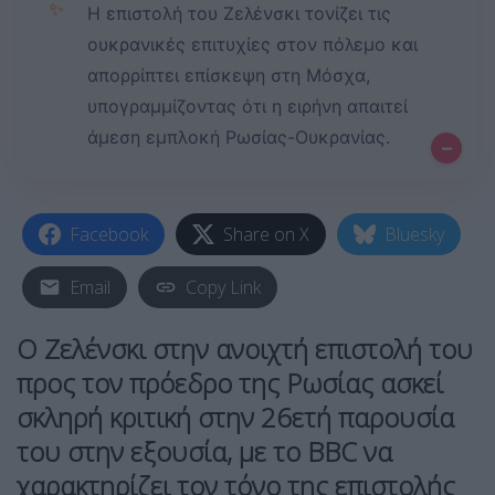
✨
Η επιστολή του Ζελένσκι τονίζει τις
ουκρανικές επιτυχίες στον πόλεμο και
απορρίπτει επίσκεψη στη Μόσχα,
υπογραμμίζοντας ότι η ειρήνη απαιτεί
άμεση εμπλοκή Ρωσίας-Ουκρανίας.
–
Facebook
Share on X
Bluesky
Email
Copy Link
Ο Ζελένσκι στην ανοιχτή επιστολή του
προς τον πρόεδρο της
Ρωσίας
ασκεί
σκληρή κριτική στην 26ετή παρουσία
του στην εξουσία, με το BBC να
χαρακτηρίζει τον τόνο της επιστολής