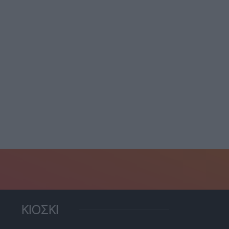
 αντίο του Πινέδα στην
Ηλιόπουλος: “Οι Γερμανοί
Κ: “Έδωσα...
το ’44 μας έκαψαν...
18 Ιουλίου, 2026
21 Ιουνίου, 2026
ΚΙΟΣΚΙ