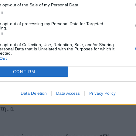
o opt-out of the Sale of my Personal Data.
ηση, τους ποδοσφαιριστές και τον κόσμο της
In
αι να προέκυψε από συλλόγους του εξωτερικού,
to opt-out of processing my Personal Data for Targeted
ωμένος στην προοπτική της
ΑΕΚ
.
ing.
In
o opt-out of Collection, Use, Retention, Sale, and/or Sharing
ersonal Data that Is Unrelated with the Purposes for which it
νεργασίας των δύο πλευρών βρίσκονταν εδώ και
lected.
Out
 η συμφωνία θεωρείται οριστική, με τον
ς τελικές διαδικασίες και τις υπογραφές.
CONFIRM
έο συμβόλαιο διάρκειας έως το
2029
,
 του στην ομάδα. Αν και το υπάρχον συμβόλαιό
Data Deletion
Data Access
Privacy Policy
 της ΑΕΚ επιδίωξε να εξασφαλίσει την παραμονή
στημα.