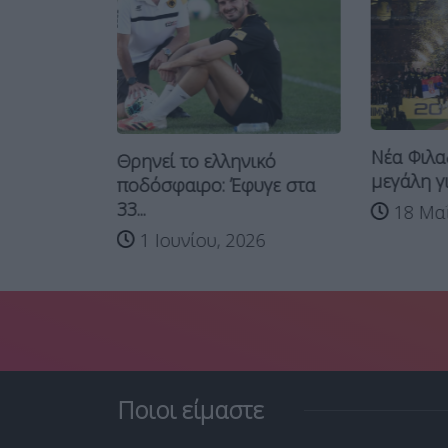
 του
Νέα Φιλα
 θα
Θρηνεί το ελληνικό
μεγάλη γι
ποδόσφαιρο: Έφυγε στα
33...
18 Μαΐ
026
1 Ιουνίου, 2026
Ποιοι είμαστε