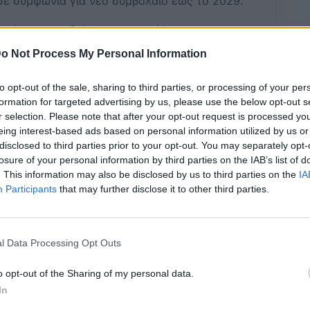
 σε συμφωνία για νέο συμβόλαιο έως το 2029.
τοσύνη και επιδιώκει μακροπρόθεσμη
 προπονητή που οδήγησε την ομάδα στην
o Not Process My Personal Information
–
to opt-out of the sale, sharing to third parties, or processing of your per
formation for targeted advertising by us, please use the below opt-out s
r selection. Please note that after your opt-out request is processed y
eing interest-based ads based on personal information utilized by us or
Bluesky
Email
Copy Link
disclosed to third parties prior to your opt-out. You may separately opt-
losure of your personal information by third parties on the IAB’s list of
. This information may also be disclosed by us to third parties on the
IA
στην Ελλάδα προκειμένου να
Participants
that may further disclose it to other third parties.
υ συμβολαίου του με την
ΑΕΚ
,
 της επιτυχημένης συνεργασίας του
l Data Processing Opt Outs
o opt-out of the Sharing of my personal data.
ον πάγκο της Ένωσης εξελίχθηκε ιδανικά, καθώς
In
ωταθλήματος
, αλλά και με την καθολική